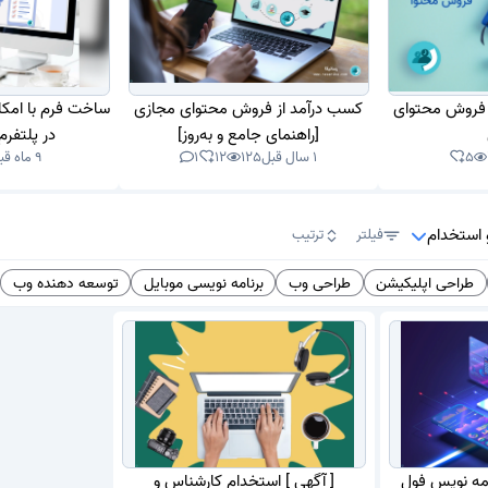
نی فروش محتوای
کسب درآمد از فروش محتوای مجازی
ساخت فرم با امکا
[راهنمای جامع و به‌روز]
در پلتفرم
5
1 سال قبل
125
12
1
9 ماه قبل
 استخدام
فیلتر
ترتیب
طراحی اپلیکیشن
طراحی وب
برنامه نویسی موبایل
توسعه دهنده وب
امه نویس فول
[ آگهی ] استخدام کارشناس و