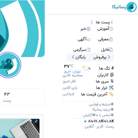
رسانیکا
پست ها
آموزش
خبر
معرفی
آگهی
فایل
سرگرمی
پرفروش
رایگان
37
°C
# تگ ها
تهران، امروز
@ کاربران
محاسبه کالری
⇅ سری ها
فال امروز
🛠 ابزار ها
بازی آنلاین
🏷️ آخرین قیمت ها
43
کدباکس
پست
●
شرایط و قوانین
●
درباره
رسانیکا
●
تماس با ما
●
گزارش
810
17.8K
101.8K
پست
کاربر
آنلاین