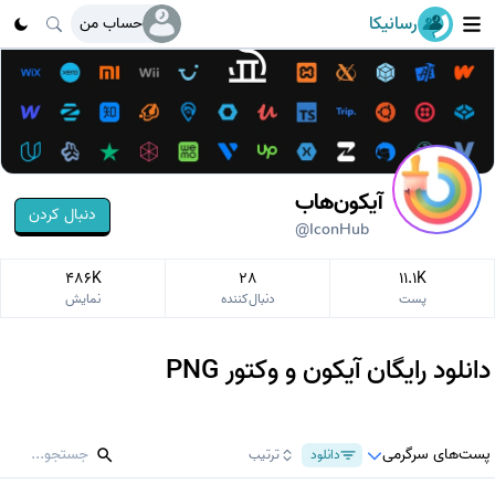
رسانیکا
حساب من
آیکون‌هاب
دنبال کردن
@IconHub
486K
28
11.1K
پست
دنبال‌کننده
نمایش
دانلود رایگان آیکون و وکتور PNG
پست‌های سرگرمی
دانلود
ترتیب