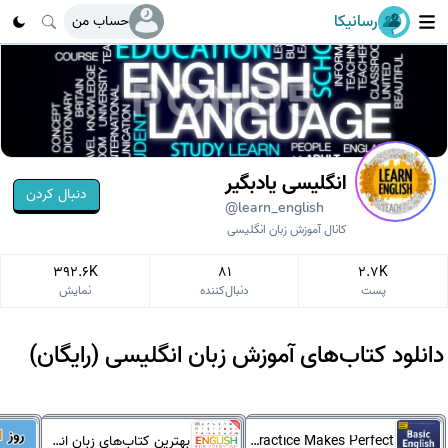
رسانیکا
حساب من
انگلیسی یادبگیر
دنبال کردن
@learn_english
کانال آموزش زبان انگلیسی
392.6K
81
2.7K
پست
دنبال‌کننده
نمایش
دانلود کتاب‌های آموزش زبان انگلیسی (رایگان)
Practice Makes Perfect انگلیسی
بهترین کتاب‌های زبان انگلیسی