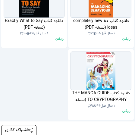
دانلود کتاب 100 completely new
دانلود کتاب Exactly What to Say
ideas (نسخه PDF)
(نسخه PDF)
1 سال قبل
25
2
1 سال قبل
45
10
رایگان
رایگان
دانلود کتاب THE MANGA GUIDE
TO CRYPTOGRAPHY (نسخه
1 سال قبل
44
9
PDF)
رایگان
اشتراک گذاری