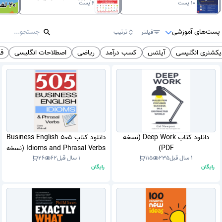
10
پست
6
پست
پست‌های آموزشی
فیلتر
ترتیب
یکشنری انگلیسی
آیلتس
کسب درآمد
ریاضی
اصطلاحات انگلیسی
قو
دانلود کتاب Deep Work (نسخه
دانلود کتاب 505 Business English
PDF)
Idioms and Phrasal Verbs (نسخه
1 سال قبل
235
115
1 سال قبل
62
26
PDF)
رایگان
رایگان