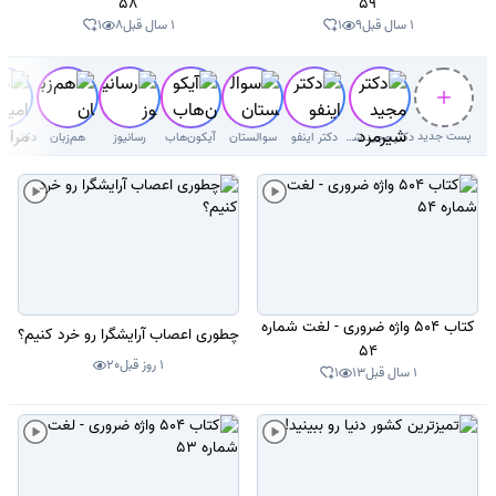
58
59
1 سال قبل
9
1
1 سال قبل
8
1
پست جدید
دکتر‌ مجید شیرمردی‌
دکتر اینفو
سوالستان
آیکون‌هاب
رسانیوز
هم‌زبان
کتاب 504 واژه ضروری - لغت شماره
چطوری اعصاب آرایشگرا رو خرد کنیم؟
54
1 روز قبل
20
1 سال قبل
13
1