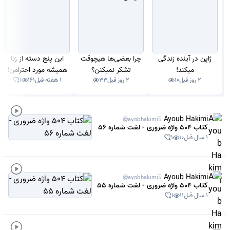
ژاپن در آینده زندگی
چرا بعضی‌ها هیچوقت
این پنج دسته از زنا
میکند!
تشکر نمیکنن؟
همیشه مورد احترامن!
2 روز قبل
10
2 روز قبل
33
1 هفته قبل
161
1
Ayoub Hakimi
@ayobhakimi5
کتاب 504 واژه ضروری - لغت شماره 56
1 سال قبل
10
1
Ayoub Hakimi
@ayobhakimi5
کتاب 504 واژه ضروری - لغت شماره 55
1 سال قبل
11
1