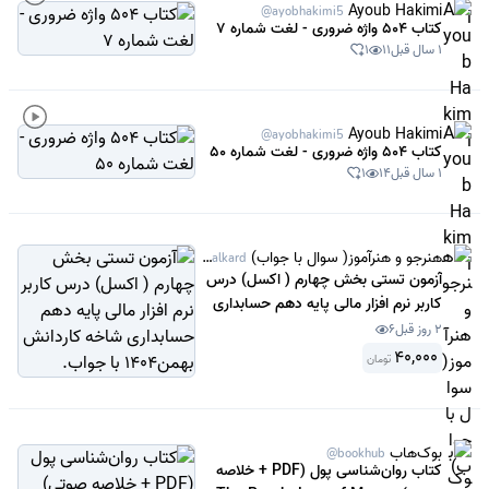
Ayoub Hakimi
@ayobhakimi5
کتاب 504 واژه ضروری - لغت شماره 7
1 سال قبل
11
1
Ayoub Hakimi
@ayobhakimi5
کتاب 504 واژه ضروری - لغت شماره 50
1 سال قبل
14
1
هنرجو و هنرآموز( سوال با جواب)
@Sanjeshamalkard
آزمون تستی بخش چهارم ( اکسل) درس
کاربر نرم افزار مالی پایه دهم حسابداری
شاخه کاردانش بهمن1404 با جواب.
2 روز قبل
6
40,000
تومان
بوک‌هاب
@bookhub
کتاب روان‌شناسی پول (PDF + خلاصه