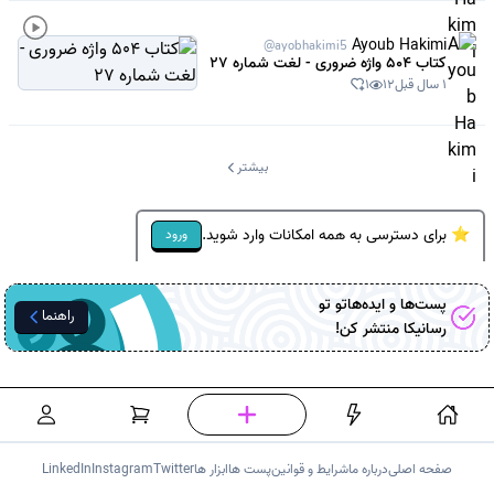
Ayoub Hakimi
@ayobhakimi5
کتاب 504 واژه ضروری - لغت شماره 27
1 سال قبل
12
1
بیشتر
⭐ برای دسترسی به همه امکانات وارد شوید.
ورود
پست‌ها و ایده‌هاتو تو
راهنما
رسانیکا
منتشر کن!
صفحه اصلی
درباره ما
شرایط و قوانین
پست ها
ابزار ها
Twitter
Instagram
LinkedIn