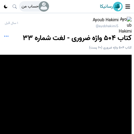
رسانیکا
حساب من
Ayoub Hakimi
1 سال قبل
@ayobhakimi5
کتاب 504 واژه ضروری - لغت شماره 33
کتاب 504 واژه ضروری
(
60
پست)