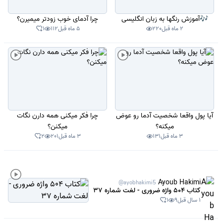
🎶آموزش رنگها به زبان انگلیسی
چرا آدمای خوب زودتر میمیرن؟
2 ماه قبل
220
5 ماه قبل
112
1
آیا پول واقعا شخصیت آدما رو عوض
چرا فکر میکنی همه دارن نگات
میکنه؟
میکنن؟
3 ماه قبل
131
3 ماه قبل
201
2
Ayoub Hakimi
@ayobhakimi5
کتاب 504 واژه ضروری - لغت شماره 37
1 سال قبل
9
1