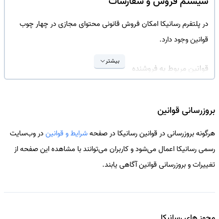
سیستم فروش و سفارشات
در پلتفرم
رسانیکا
امکان فروش قانونی محتوای مجازی در چهار چوب
قوانین وجود دارد.
بیشتر
قوانین مربوط به فروشنده
فروشنده باید حق فروش محتوا را داشته و مجوز های لازم را کسب
کرده باشد.
بروزرسانی قوانین
برای تسویه درآمد، فروشنده باید اطلاعات خود را در بخش
تنظیمات
هرگونه بروزرسانی در قوانین
رسانیکا
در صفحه
شرایط و قوانین
در وب‌سایت
حساب
خودش تکمیل کرده باشد.
رسمی
رسانیکا
اعمال می‌شود و کاربران می‌توانند با مشاهده این صفحه از
باتوجه به اینکه
7
روز تضمین بازگشت وجه برای کاربران وجود دارد،
تغییرات و بروزرسانی قوانین آگاهی یابند.
امکان واریز درآمد هر خرید تنها پس از سپری شدن این بازه زمانی
وجود خواهد داشت.
کارمزد
رسانیکا
5
درصد تا سقف
50,000
تومان در هر فروش است
مجوز های
رسانیکا