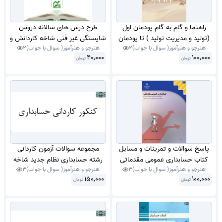
راهنما و گام به گام پودمان اول
طرح درس های سالانه دروس
(تولید و مدیریت تولید ) تا پودمان
شایستگی غیر فنی شاخه کاردانش و
هنرجو و هنرآموز( سوال با جواب)
2
هنرجو و هنرآموز( سوال با جواب)
2
پنجم ( مدیریت پروژه ) پایه یازدهم
فنی و حرفه ای متوسطه دوم درس
40,000
100,000
تومان
شاخه کاردانش و فنی و حرفه ای
تومان
مدیریت تولید پایه یازدهم کاردانش
سال 1400.
سال 1404.
پاسخ سوالات و تمرینات و مسایل
مجموعه سوالات آزمون کاردانی
کتاب حسابداری عمومی مقدماتی
رشته حسابداری نظام جدید شاخه
هنرجو و هنرآموز( سوال با جواب)
3
هنرجو و هنرآموز( سوال با جواب)
3
پایه دهم حسابداری شاخه کاردانش
فنی و کاردانش سال 1398 ، 1399 و
150,000
100,000
تومان
به همراه دو نمونه سوال تستی و
سال1400، 1401 و 1402 با جواب .
تومان
عملی با جواب از مجموعه هشتم
سال های قبل از 1400( کمک
حسابدار مجموعه نهم) .