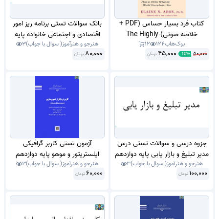
کتاب فرد بسیار حساس (PDF +
بانک سوالات تستی برنامه ریز امور
خلاصه صوتی) The Highly
اقتصادی و اجتماعی خانواده پایه
بوک‌هاب
124
12
هنرجو و هنرآموز( سوال با جواب)
3
Sensitive Person
دوازدهم مدیریت و برنامه ریزی امور
80,000
45,000
50,000
تومان
تومان
خانواده شایستگی 1 تا 9 شامل
-
10
%
شناخت خانواده و نیازهای آن تا
طرح کسب و کار خانواده سال 1400
با جواب.
جزوه درسی و سوالات تستی درس
آزمون تستی کاربر گرافیکی
مدیر تبلیغ و بازار یابی پایه دوازدهم
ایلستریتور و موهو پایه دوازدهم
هنرجو و هنرآموز( سوال با جواب)
3
هنرجو و هنرآموز( سوال با جواب)
3
حسابداری شاخه کاردانش خرداد
تولید محتوا شاخه کاردانش خرداد
60,000
100,000
تومان
1400 با جواب.
تومان
1403 با جواب .