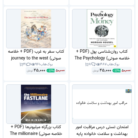
کتاب روان‌شناسی پول (PDF +
کتاب سفر به غرب (PDF + خلاصه
خلاصه صوتی) The Psychology
صوتی) journey to the west
بوک‌هاب
487
1
8
بوک‌هاب
961
1
41
of Money
45,000
45,000
50,000
50,000
تومان
تومان
-
10
%
-
10
%
امتحان تستی درس مراقبت امور
کتاب بزرگراه میلیونرها (PDF +
بهداشت و سلامت خانواده پایه
خلاصه صوتی) The millionaire