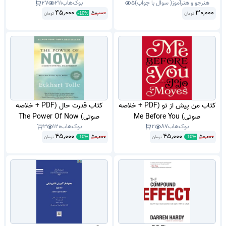
هنرجو و هنرآموز( سوال با جواب)
5
بوک‌هاب
211
27
دوازدهم مدیریت و برنامه ریزی امور
fastlane
45,000
30,000
50,000
تومان
خانواده دی ماه سال 1402 با جواب.
تومان
-
10
%
در قالب PDFمناسب هنرجویان و
هنرآموزان .
کتاب من پیش از تو (PDF + خلاصه
کتاب قدرت حال (PDF + خلاصه
صوتی) Me Before You
صوتی) The Power Of Now
بوک‌هاب
87
2
بوک‌هاب
120
3
45,000
45,000
50,000
50,000
تومان
تومان
-
10
%
-
10
%