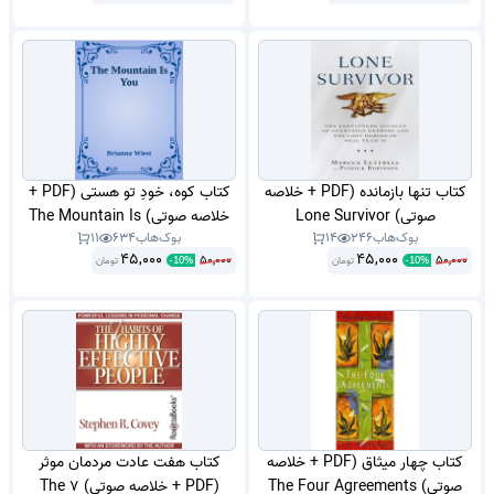
کتاب تنها بازمانده (PDF + خلاصه
کتاب کوه، خودِ تو هستی (PDF +
صوتی) Lone Survivor
خلاصه صوتی) The Mountain Is
بوک‌هاب
246
14
بوک‌هاب
634
11
You
45,000
45,000
50,000
50,000
تومان
تومان
-
10
%
-
10
%
کتاب چهار میثاق (PDF + خلاصه
کتاب هفت عادت مردمان موثر
صوتی) The Four Agreements
(PDF + خلاصه صوتی) The 7