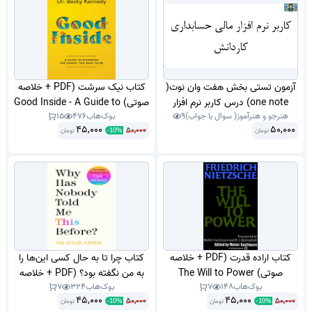
آزمون تستی بخش هفت وان نوت(
کتاب نیک سرشت (PDF + خلاصه
one note) درس کاربر نرم افزار
صوتی) Good Inside - A Guide to
هنرجو و هنرآموز( سوال با جواب)
9
بوک‌هاب
476
15
مالی پایه دهم حسابداری شاخه
Becoming the Parent You
45,000
50,000
50,000
تومان
کاردانش اردیبهشت 1404 با جواب.
تومان
Want to Be
-
10
%
کتاب اراده قدرت (PDF + خلاصه
کتاب چرا تا به حال کسی این‌ها را
صوتی) The Will to Power
به من نگفته بود؟ (PDF + خلاصه
بوک‌هاب
148
7
بوک‌هاب
324
7
صوتی) Why Has Nobody Told
45,000
45,000
50,000
50,000
تومان
تومان
Me This Before
-
10
%
-
10
%