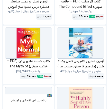
کتاب اثر مرکب (PDF + خلاصه
آزمون تستی و عملی سنجش
صوتی) The Compound Effect
عملکرد درس محتوا ساز آموزش
بوک‌هاب
288
8
هنرجو و هنرآموز( سوال با جواب)
4
الکترونیکی مبحث کپتویت (
20,000
45,000
50,000
تومان
تومان
captivate ) رشته تولید کننده
-
10
%
محتوی آموزش الکترونیکی پایه
دوازدهم با جواب .
آزمون عملی و تشریحی فصل یک تا
کتاب افسانه عادی بودن (PDF +
شش (مفاهیم تا بستن حساب ها )
خلاصه صوتی) The Myth of
هنرجو و هنرآموز( سوال با جواب)
4
بوک‌هاب
251
1
6
درس کمک حسابدار پایه دهم
Norma
45,000
50,000
50,000
تومان
حسابداری شاخه کاردانش دی ماه
تومان
-
10
%
1401 با جواب تشریحی .