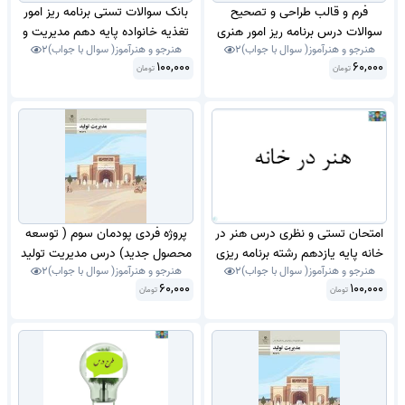
فرم و قالب طراحی و تصحیح
بانک سوالات تستی برنامه ریز امور
سوالات درس برنامه ریز امور هنری
تغذیه خانواده پایه دهم مدیریت و
هنرجو و هنرآموز( سوال با جواب)
2
هنرجو و هنرآموز( سوال با جواب)
2
سوالات شایستگی های خیاطی ،
برنامه ریزی امور خانواده شایستگی 1
100,000
60,000
تومان
گلدوزی ، نگهداری لوازم خانگی ، گل
تومان
تا 10 شامل تنظیم برنامه غذایی تا
وگیاه ، آراستگی ، چیدمان و... پایه
میوه جات و سبزیجات سال 1400 با
یازدهم رشته برنامه ریزی امور
جواب.
خانواده 1402
امتحان تستی و نظری درس هنر در
پروژه فردی پودمان سوم ( توسعه
خانه پایه یازدهم رشته برنامه ریزی
محصول جدید) درس مدیریت تولید
هنرجو و هنرآموز( سوال با جواب)
2
هنرجو و هنرآموز( سوال با جواب)
2
امور خانواده 2 سال 1400 هنرستان
پایه یازدهم شاخه فنی و کاردانش
60,000
100,000
تومان
دخترانه با جواب در 40 صفحه واحد
تومان
سال 1403 شامل مرحله به مرحله
کار یک تا یازده هنر آفرینی در
نوشتن پروژه فردی در یک کسب و
خانواده .
کار از ایده تا محصول به شکل سوال
و جواب .