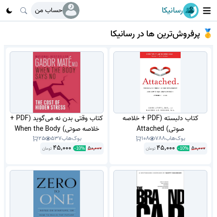
رسانیکا
حساب من
🥇 پرفروش‌ترین ها در رسانیکا
کتاب دلبسته (PDF + خلاصه
کتاب وقتی بدن نه می‌گوید (PDF +
صوتی) Attached
خلاصه صوتی) When the Body
بوک‌هاب
788
108
بوک‌هاب
537
25
Says No
45,000
45,000
50,000
50,000
تومان
تومان
-
10
%
-
10
%