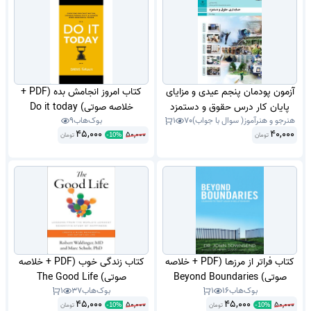
پاسخنامه.
آزمون پودمان پنجم عیدی و مزایای
کتاب امروز انجامش بده (PDF +
پایان کار درس حقوق و دستمزد
خلاصه صوتی) Do it today
هنرجو و هنرآموز( سوال با جواب)
70
1
بوک‌هاب
9
پایه دهم حسابداری شاخه فنی و
45,000
40,000
50,000
تومان
حرفه ای اردیبهشت 1405 با جواب
تومان
-
10
%
در قالب ورد
کتاب فراتر از مرزها (PDF + خلاصه
کتاب زندگی خوب (PDF + خلاصه
صوتی) Beyond Boundaries
صوتی) The Good Life
بوک‌هاب
16
1
بوک‌هاب
37
1
45,000
45,000
50,000
50,000
تومان
تومان
-
10
%
-
10
%