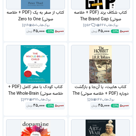
کتاب شکاف برند (PDF + خلاصه
کتاب از صفر به یک (PDF + خلاصه
صوتی) The Brand Gap
صوتی) Zero to One
بوک‌هاب
667
1
52
بوک‌هاب
501
16
45,000
45,000
50,000
50,000
تومان
تومان
-
10
%
-
10
%
کتاب هابیت، یا آن‌جا و بازگشت
کتاب کودک با مغز کامل (PDF +
دوباره (PDF + خلاصه صوتی) The
خلاصه صوتی) The Whole-Brain
بوک‌هاب
167
5
بوک‌هاب
371
32
Child
Hobbit
45,000
45,000
50,000
50,000
تومان
تومان
-
10
%
-
10
%