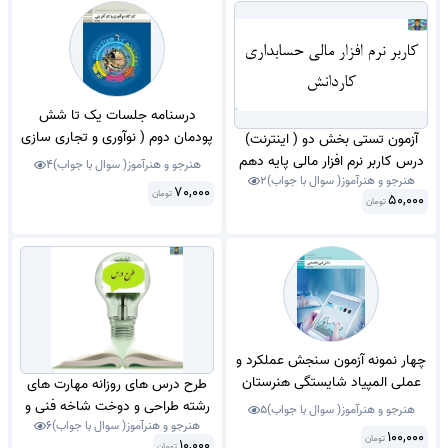
درسنامه جلسات یک تا شش
پودمان دوم ( نوآوری و تجاری سازی
آزمون تستی بخش دو ( اینترنت)
محصول ) کتاب کارگاه نواوری و
درس کاربر نرم افزار مالی پایه دهم
هنرجو و هنرآموز( سوال با جواب)
4
کارافرینی پایه یازدهم کاردانش و
هنرجو و هنرآموز( سوال با جواب)
2
حسابداری شاخه کاردانش آذر 1404
70,000
تومان
50,000
فنی و دوازدهم متوسطه نظری سال
تومان
با جواب.
تحصیلی1402/1403 در قالب PDF .
چهار نمونه آزمون سنجش عملکرد و
عملی المپیاد شایستگی هنرستان
طرح درس های روزانه مهارت های
های فنی و حرفه ای به شکل استانی
رشته طراحی و دوخت شاخه فنی و
هنرجو و هنرآموز( سوال با جواب)
5
رشته حسابداری سال 1398 با
هنرجو و هنرآموز( سوال با جواب)
6
حرفه ای دوم متوسطه پودمان سوم
100,000
تومان
10,000
تومان