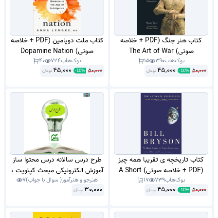
کتاب هنر جنگ (PDF + خلاصه
کتاب ملت دوپامین (PDF + خلاصه
صوتی) The Art of War
صوتی) Dopamine Nation
بوک‌هاب
390
15
بوک‌هاب
724
40
45,000
45,000
50,000
50,000
تومان
تومان
-
10
%
-
10
%
کتاب تاریخچه ی تقریبا همه چیز
طرح درس سالانه درس محتوا ساز
(PDF + خلاصه صوتی) A Short
آموزش الکترونیکی مبحث کپتویت ،
بوک‌هاب
739
17
هنرجو و هنرآموز( سوال با جواب)
7
History of Nearly Everything
اتوپلی ( captivate . Auto play
30,000
45,000
50,000
تومان
تومان
Media Studio ) .
-
10
%