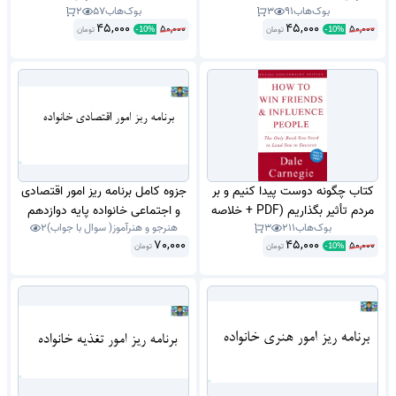
بوک‌هاب
91
3
بوک‌هاب
57
2
Habits of Highly Effective
45,000
45,000
50,000
50,000
تومان
People
تومان
-
10
%
-
10
%
کتاب چگونه دوست پیدا کنیم و بر
جزوه کامل برنامه ریز امور اقتصادی
مردم تأثیر بگذاریم (PDF + خلاصه
و اجتماعی خانواده پایه دوازدهم
بوک‌هاب
211
3
هنرجو و هنرآموز( سوال با جواب)
2
صوتی) How to Win Friends &
مدیریت و برنامه ریزی امور خانواده
70,000
45,000
50,000
تومان
Influence People
تومان
شایستگی 1 تا 9 شامل شناخت
-
10
%
خانواده و نیازهای آن تا طرح کسب
و کار خانواده سال 1402 .