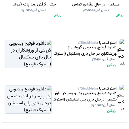
مسلمان در حال برقراری تماس
جشن گرفتن عید پاک (موشن
1 سال قبل
55
8
1 سال قبل
15
1
تصویری و نشستن دور سفره در خانه
گرافیک)
رایگان
رایگان
و خوردن افطار ناشتا در ماه رمضان
(استوک فوتیج)
استوک‌مدیا
@StockMedia
دانلود فوتیج ویدیویی گروهی از
ورزشکاران در حال بازی بسکتبال (استوک
1 سال قبل
20
1
فوتیج)
رایگان
استوک‌مدیا
@StockMedia
دانلود فوتیج ویدیویی پدر و پسر در اتاق
نشیمن درحال بازی پلی استیشن (استوک
1 سال قبل
17
2
فوتیج)
رایگان