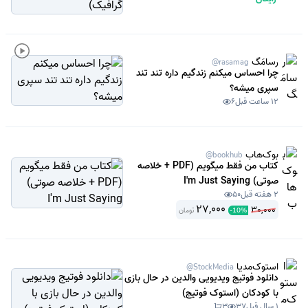
رسامَگ
@rasamag
چرا احساس میکنم زندگیم داره تند تند
سپری میشه؟
12 ساعت قبل
6
بوک‌هاب
@bookhub
کتاب من فقط میگویم (PDF + خلاصه
صوتی) I'm Just Saying
2 هفته قبل
50
27,000
30,000
تومان
-
10
%
استوک‌مدیا
@StockMedia
دانلود فوتیج ویدیویی والدین در حال بازی
با کودکان (استوک فوتیج)
1 سال قبل
37
3