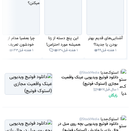
آشنایی‌های قدیم بهتر
این پنج دسته از زنا
چرا بعضیا مدام از
بودن یا جدیدا؟
همیشه مورد احترامن!
خودشون تعریف
1 هفته قبل
99
1 هفته قبل
130
1
1 هفته قبل
143
میکنن؟
استوک‌مدیا
@StockMedia
دانلود فوتیج ویدیویی عینک واقعیت
مجازی (استوک فوتیج)
1 سال قبل
17
1
رایگان
استوک‌مدیا
@StockMedia
دانلود فوتیج ویدیویی بچه روی مبل در
حال بازی با مادرش (استوک فوتیج)