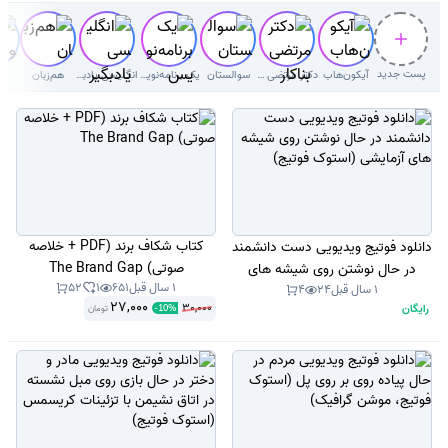
دیوار حرکت می دهد (استوک فوتیج)
پست جدید
آیکون‌هاب
دکتر مرتضی بناکار
سوالستان
یک برنامه‌نویس
انگلیسی یادبگیر
هم‌زبان
رس
کتاب شکاف برند (PDF + خلاصه
دانلود فوتیج ویدیویی دست دانشمند
صوتی) The Brand Gap
در حال نوشتن روی شیشه های
1 سال قبل
651
1
52
آزمایشی (استوک فوتیج)
1 سال قبل
24
4
27,000
30,000
رایگان
تومان
-
10
%