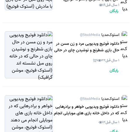
1 سال قبل
16
رایگان
استوک‌مدیا
@StockMedia
دانلود فوتیج ویدیویی مرد و زن مسن در
حال بازی شطرنج و نوشیدن چای در حالی
که در خانه روی مبل نشسته اند (استوک
1 سال قبل
22
1
فوتیج، موشن گرافیک)
رایگان
استوک‌مدیا
@StockMedia
دانلود فوتیج ویدیویی خواهر و برادرهایی
که در داخل خانه بازی های موبایلی انجام
می دهند (استوک فوتیج، موشن گرافیک)
1 سال قبل
12
رایگان