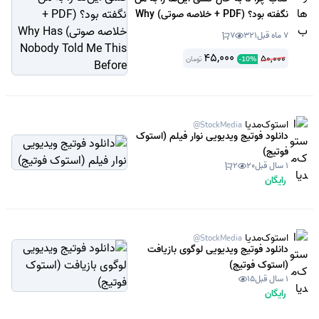
نگفته بود؟ (PDF + خلاصه صوتی) Why
Has Nobody Told Me This Before
7 ماه قبل
321
7
45,000
50,000
تومان
-
10
%
استوک‌مدیا
@StockMedia
دانلود فوتیج ویدیویی نوار فیلم (استوک
فوتیج)
1 سال قبل
20
2
رایگان
استوک‌مدیا
@StockMedia
دانلود فوتیج ویدیویی لوگوی بازیافت
(استوک فوتیج)
1 سال قبل
15
رایگان