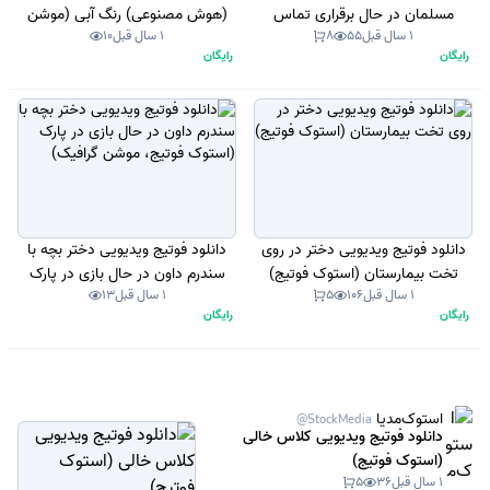
مسلمان در حال برقراری تماس
(هوش مصنوعی) رنگ آبی (موشن
1 سال قبل
55
8
1 سال قبل
10
تصویری و نشستن دور سفره در خانه
گرافیک)
رایگان
رایگان
و خوردن افطار ناشتا در ماه رمضان
(استوک فوتیج)
دانلود فوتیج ویدیویی دختر در روی
دانلود فوتیج ویدیویی دختر بچه با
تخت بیمارستان (استوک فوتیج)
سندرم داون در حال بازی در پارک
1 سال قبل
106
5
1 سال قبل
13
(استوک فوتیج، موشن گرافیک)
رایگان
رایگان
استوک‌مدیا
@StockMedia
دانلود فوتیج ویدیویی کلاس خالی
(استوک فوتیج)
1 سال قبل
36
5