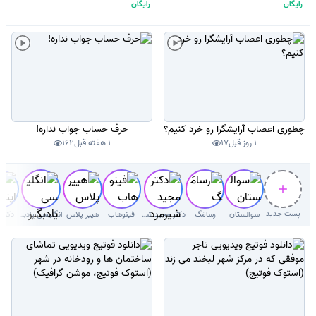
رایگان
رایگان
چطوری اعصاب آرایشگرا رو خرد کنیم؟
حرف حساب جواب نداره!
1 روز قبل
17
1 هفته قبل
162
پست جدید
سوالستان
رسامَگ
دکتر‌ مجید شیرمردی‌
فینوهاب
هییر پلاس
انگلیسی یادبگیر
دکتر 