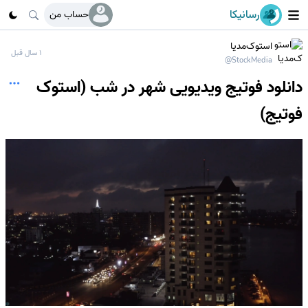
رسانیکا
حساب من
استوک‌مدیا
1 سال قبل
@StockMedia
دانلود فوتیج ویدیویی شهر در شب (استوک
فوتیج)