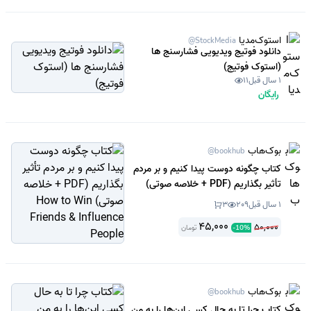
استوک‌مدیا
@StockMedia
دانلود فوتیج ویدیویی فشارسنج ها
(استوک فوتیج)
1 سال قبل
11
رایگان
بوک‌هاب
@bookhub
کتاب چگونه دوست پیدا کنیم و بر مردم
تأثیر بگذاریم (PDF + خلاصه صوتی)
How to Win Friends & Influence
1 سال قبل
209
3
People
45,000
50,000
تومان
-
10
%
بوک‌هاب
@bookhub
کتاب چرا تا به حال کسی این‌ها را به من