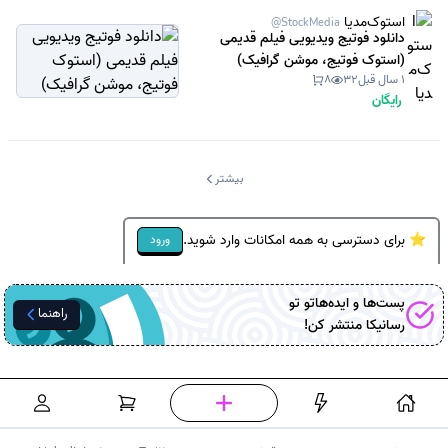
استوک‌مدیا
@StockMedia
دانلود فوتیج ویدیویی فیلم قدیمی
(استوک فوتیج، موشن گرافیک)
1 سال قبل
32
8
رایگان
بیشتر
⭐ برای دسترسی به همه امکانات وارد شوید.
ورود
پست‌ها و ایده‌هاتو تو
راهنما
رسانیکا
منتشر کن!