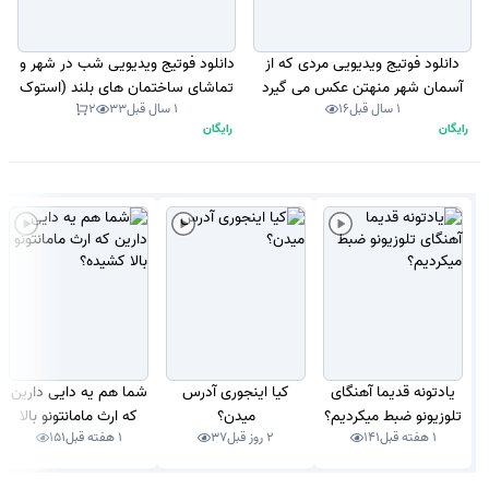
دانلود فوتیج ویدیویی مردی که از
دانلود فوتیج ویدیویی شب در شهر و
آسمان شهر منهتن عکس می گیرد
تماشای ساختمان های بلند (استوک
1 سال قبل
16
1 سال قبل
33
2
(استوک فوتیج)
فوتیج، موشن گرافیک)
رایگان
رایگان
یادتونه قدیما آهنگای
کیا اینجوری آدرس
شما هم یه دایی دارین
تلوزیونو ضبط میکردیم؟
میدن؟
که ارث مامانتونو بالا
1 هفته قبل
141
2 روز قبل
37
1 هفته قبل
151
کشیده؟