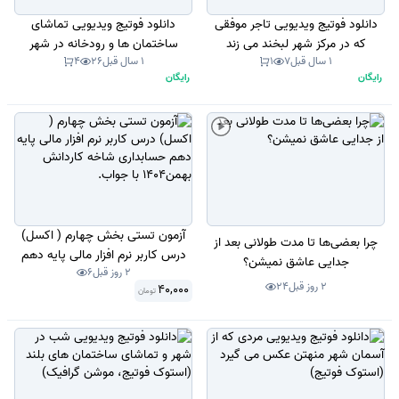
دانلود فوتیج ویدیویی تاجر موفقی
دانلود فوتیج ویدیویی تماشای
که در مرکز شهر لبخند می زند
ساختمان ها و رودخانه در شهر
1 سال قبل
7
1
1 سال قبل
26
4
(استوک فوتیج)
(استوک فوتیج، موشن گرافیک)
رایگان
رایگان
آزمون تستی بخش چهارم ( اکسل)
چرا بعضی‌ها تا مدت طولانی بعد از
درس کاربر نرم افزار مالی پایه دهم
جدایی عاشق نمیشن؟
2 روز قبل
6
حسابداری شاخه کاردانش بهمن1404
2 روز قبل
24
40,000
تومان
با جواب.