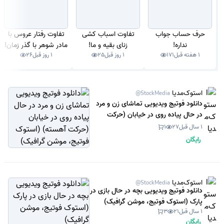
حرف حساب جواب
تفاوت اسباب کشی
تفاوت رفتار عروس با
نداره!
زنای بقیه و ما!
مادر شوهر با گذر زمان!
1 هفته قبل
171
1 روز قبل
25
1 روز قبل
26
استوک‌مدیا
@StockMedia
دانلود فوتیج ویدیویی تماشای زن و مرد
در حال پیاده روی در خیابان (حرکت
آهسته) (استوک فوتیج، موشن گرافیک)
1 سال قبل
27
1
رایگان
استوک‌مدیا
@StockMedia
دانلود فوتیج ویدیویی بچه در حال بازی در
پارک (استوک فوتیج، موشن گرافیک)
1 سال قبل
21
3
رایگان