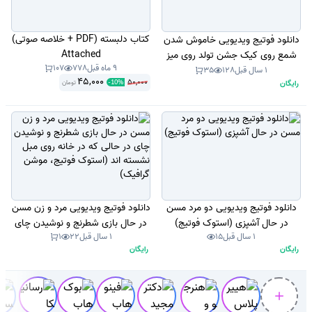
کتاب دلبسته (PDF + خلاصه صوتی)
دانلود فوتیج ویدیویی خاموش شدن
Attached
شمع روی کیک جشن تولد روی میز
9 ماه قبل
778
107
خانه تزئین شده است (استوک
1 سال قبل
128
35
45,000
50,000
رایگان
تومان
-
10
%
فوتیج، موشن گرافیک)
دانلود فوتیج ویدیویی دو مرد مسن
دانلود فوتیج ویدیویی مرد و زن مسن
در حال آشپزی (استوک فوتیج)
در حال بازی شطرنج و نوشیدن چای
1 سال قبل
15
1 سال قبل
22
1
در حالی که در خانه روی مبل نشسته
رایگان
رایگان
اند (استوک فوتیج، موشن گرافیک)