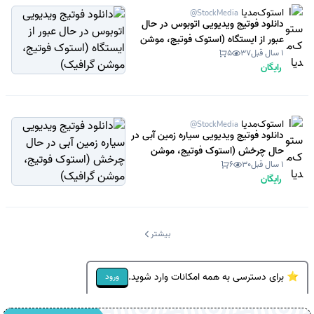
استوک‌مدیا
@StockMedia
دانلود فوتیج ویدیویی اتوبوس در حال
عبور از ایستگاه (استوک فوتیج، موشن
1 سال قبل
37
5
گرافیک)
رایگان
استوک‌مدیا
@StockMedia
دانلود فوتیج ویدیویی سیاره زمین آبی در
حال چرخش (استوک فوتیج، موشن
1 سال قبل
30
6
گرافیک)
رایگان
بیشتر
⭐ برای دسترسی به همه امکانات وارد شوید.
ورود