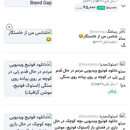
1 سال قبل
660
1
52
45,000
50,000
تومان
-
10
%
رسامَگ
@rasamag
شانس من از خاستگار😂
1 هفته قبل
232
استوک‌مدیا
@StockMedia
دانلود فوتیج ویدیویی مردم در حال قدم
زنی در کوچه بر روی پیاده روی سنگی
(استوک فوتیج، موشن گرافیک)
1 سال قبل
45
5
رایگان
استوک‌مدیا
@StockMedia
دانلود فوتیج ویدیویی بچه کوچک در حال
بازی در فضای باز (استوک فوتیج، موشن