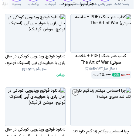
پست جدید
هییر پلاس
هنرجو و هنرآموز( سوال با جواب)
دکتر‌ مجید شیرمردی‌
فینوهاب
بوک‌هاب
رسانیکا
کتاب هنر جنگ (PDF + خلاصه
دانلود فوتیج ویدیویی کودکی در حال
صوتی) The Art of War
بازی با هواپیمای آبی (استوک فوتیج،
1 سال قبل
383
15
موشن گرافیک)
1 سال قبل
19
2
45,000
50,000
رایگان
تومان
-
10
%
دانلود فوتیج ویدیویی کودکی در حال
چرا احساس میکنم زندگیم داره تند