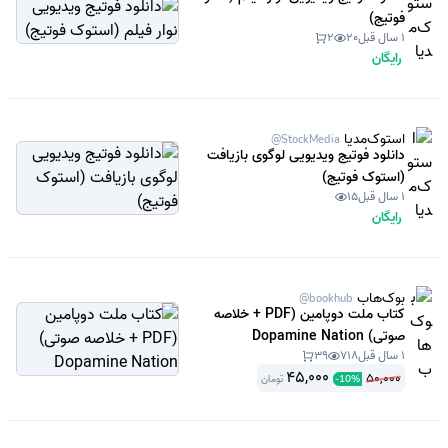
فوتیج)
1 سال قبل
20
2
رایگان
استوک‌مدیا
@StockMedia
دانلود فوتیج ویدیویی لوگوی بازیافت
(استوک فوتیج)
1 سال قبل
15
رایگان
بوک‌هاب
@bookhub
کتاب ملت دوپامین (PDF + خلاصه
صوتی) Dopamine Nation
1 سال قبل
718
39
45,000
50,000
تومان
-
10
%