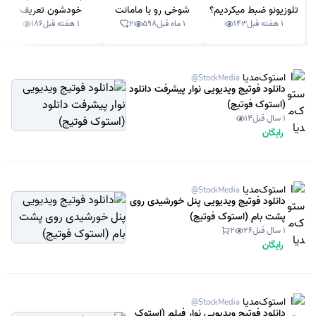
تلوزیونو ضبط میکردیم؟
شوخی رو با مامانت
خودشون تعریف
1 هفته قبل
143
1 ماه قبل
598
2
1 هفته قبل
186
بکن!
میکنن؟
استوک‌مدیا
@StockMedia
دانلود فوتیج ویدیویی نوار پیشرفت دانلود
(استوک فوتیج)
1 سال قبل
14
رایگان
استوک‌مدیا
@StockMedia
دانلود فوتیج ویدیویی پنل خورشیدی روی
پشت بام (استوک فوتیج)
1 سال قبل
26
2
رایگان
استوک‌مدیا
@StockMedia
دانلود فوتیج ویدیویی نوار فیلم (استوک