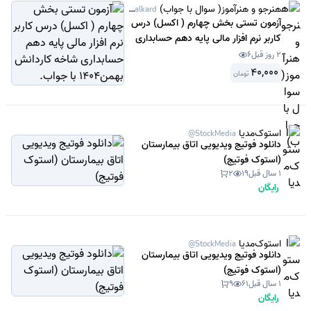
هنرجو و هنرآموز( سوال با جواب)
@Sanjeshamalkard
آزمون تستی بخش چهارم ( اکسل) درس
کاربر نرم افزار مالی پایه دهم حسابداری
شاخه کاردانش بهمن1404 با جواب.
2 روز قبل
6
40,000
تومان
استوک‌مدیا
@StockMedia
دانلود فوتیج ویدیویی اتاق بیمارستان
(استوک فوتیج)
1 سال قبل
19
2
رایگان
استوک‌مدیا
@StockMedia
دانلود فوتیج ویدیویی اتاق بیمارستان
(استوک فوتیج)
1 سال قبل
61
9
رایگان