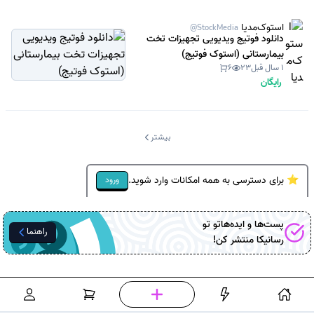
استوک‌مدیا
@StockMedia
دانلود فوتیج ویدیویی تجهیزات تخت
بیمارستانی (استوک فوتیج)
1 سال قبل
23
6
رایگان
بیشتر
⭐ برای دسترسی به همه امکانات وارد شوید.
ورود
پست‌ها و ایده‌هاتو تو
راهنما
رسانیکا
منتشر کن!