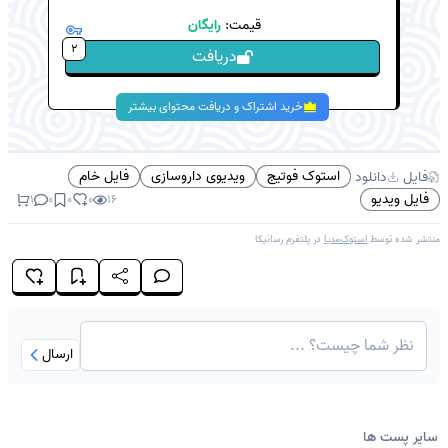
قیمت:
رایگان
2
دریافت
خرید اشتراک و دریافت محتوای بیشتر
استوک فوتیج
ویدیوی داروسازی
فایل خام
فایل
دانلود
فایل ویدیو
1
0
0
0
16
منتشر شده توسط
استوک‌مدیا
در پلتفرم
رسانیکا
ارسال
سایر پست ها