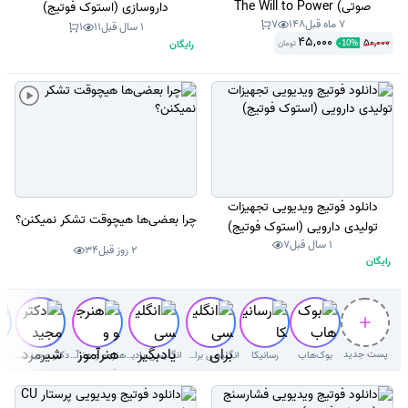
صوتی) The Will to Power
داروسازی (استوک فوتیج)
7 ماه قبل
148
7
1 سال قبل
11
1
45,000
50,000
رایگان
تومان
-
10
%
دانلود فوتیج ویدیویی تجهیزات
چرا بعضی‌ها هیچوقت تشکر نمیکنن؟
تولیدی دارویی (استوک فوتیج)
1 سال قبل
7
2 روز قبل
34
رایگان
پست جدید
بوک‌هاب
رسانیکا
انگلیسی برای کودکان
انگلیسی یادبگیر
هنرجو و هنرآموز( سوال با جواب)
دکتر‌ مجید شیرمردی‌
دک