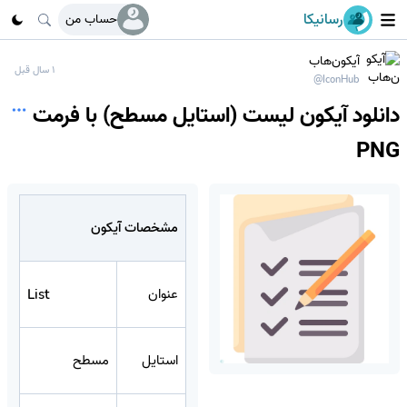
رسانیکا
حساب من
آیکون‌هاب
1 سال قبل
@IconHub
دانلود آیکون لیست (استایل مسطح) با فرمت
PNG
مشخصات آیکون
عنوان
List
استایل
مسطح