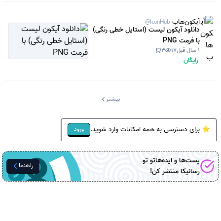
آیکون‌هاب
@IconHub
دانلود آیکون لیست (استایل خطی رنگی)
با فرمت PNG
1 سال قبل
17
3
رایگان
بیشتر
⭐ برای دسترسی به همه امکانات وارد شوید.
ورود
پست‌ها و ایده‌هاتو تو
راهنما
رسانیکا
منتشر کن!