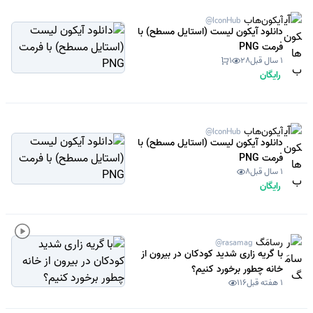
آیکون‌هاب
@IconHub
دانلود آیکون لیست (استایل مسطح) با
فرمت PNG
1 سال قبل
28
1
رایگان
آیکون‌هاب
@IconHub
دانلود آیکون لیست (استایل مسطح) با
فرمت PNG
1 سال قبل
8
رایگان
رسامَگ
@rasamag
با گریه زاری شدید کودکان در بیرون از
خانه چطور برخورد کنیم؟
1 هفته قبل
116