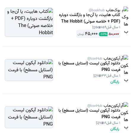
بوک‌هاب
@bookhub
کتاب هابیت، یا آن‌جا و بازگشت دوباره
(PDF + خلاصه صوتی) The Hobbit
1 سال قبل
159
5
45,000
50,000
تومان
-
10
%
آیکون‌هاب
@IconHub
دانلود آیکون لیست (استایل مسطح) با
فرمت PNG
1 سال قبل
33
1
رایگان
آیکون‌هاب
@IconHub
دانلود آیکون لیست (استایل مسطح) با
فرمت PNG
1 سال قبل
8
1
رایگان