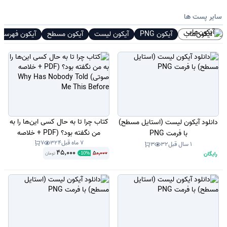
سایر پست ها
آیکون‌هاب
آیکون PNG
آیکون لیست
آیکون مسطح
آیکون فهرست
کتاب چرا تا به حال کسی این‌ها را به
دانلود آیکون لیست (استایل مسطح)
من نگفته بود؟ (PDF + خلاصه
با فرمت PNG
7 ماه قبل
324
7
صوتی) Why Has Nobody Told
1 سال قبل
32
3
45,000
50,000
رایگان
تومان
Me This Before
-
10
%