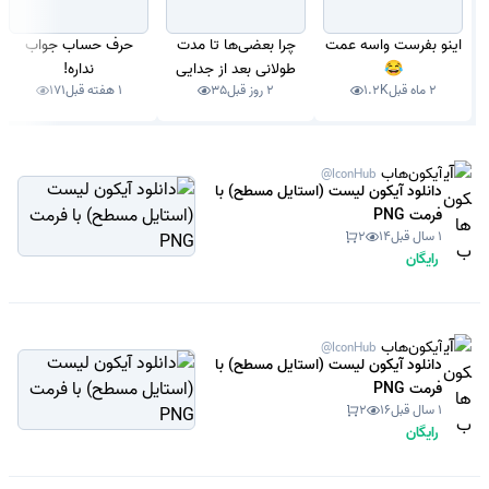
اینو بفرست واسه عمت
چرا بعضی‌ها تا مدت
حرف حساب جواب
😂
طولانی بعد از جدایی
نداره!
2 ماه قبل
1.2K
2 روز قبل
35
1 هفته قبل
171
عاشق نمیشن؟
آیکون‌هاب
@IconHub
دانلود آیکون لیست (استایل مسطح) با
فرمت PNG
1 سال قبل
14
2
رایگان
آیکون‌هاب
@IconHub
دانلود آیکون لیست (استایل مسطح) با
فرمت PNG
1 سال قبل
16
2
رایگان