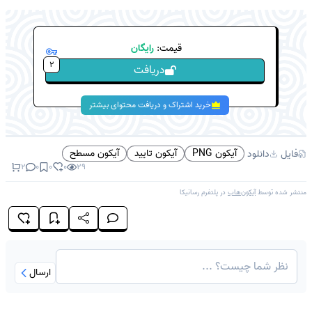
قیمت:
رایگان
2
دریافت
خرید اشتراک و دریافت محتوای بیشتر
آیکون PNG
آیکون تایید
آیکون مسطح
فایل
دانلود
2
0
0
0
29
منتشر شده توسط
آیکون‌هاب
در پلتفرم
رسانیکا
ارسال