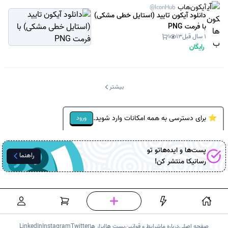
آیکون‌هاب
@IconHub
دانلود آیکون تایید (استایل خطی مشکی)
با فرمت PNG
1 سال قبل
13
1
رایگان
بیشتر
⭐ برای دسترسی به همه امکانات وارد شوید.
ورود
پست‌ها و ایده‌هاتو تو
راهنما
رسانیکا
منتشر کن!
صفحه اصلی
درباره ما
شرایط و قوانین
پست ها
ابزار ها
Twitter
Instagram
LinkedIn