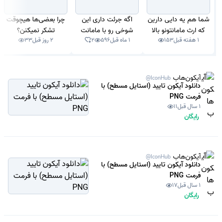
شما هم یه دایی دارین
اگه جرئت داری این
چرا بعضی‌ها هیچوقت
که ارث مامانتونو بالا
شوخی رو با مامانت
تشکر نمیکنن؟
1 هفته قبل
153
1 ماه قبل
596
2
2 روز قبل
33
کشیده؟
بکن!
آیکون‌هاب
@IconHub
دانلود آیکون تایید (استایل مسطح) با
فرمت PNG
1 سال قبل
11
رایگان
آیکون‌هاب
@IconHub
دانلود آیکون تایید (استایل مسطح) با
فرمت PNG
1 سال قبل
17
رایگان