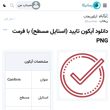
رسانیکا
حساب من
آیکون‌هاب
1 سال قبل
@IconHub
دانلود آیکون تایید (استایل مسطح) با فرمت
PNG
مشخصات آیکون
عنوان
Confirm
استایل
مسطح