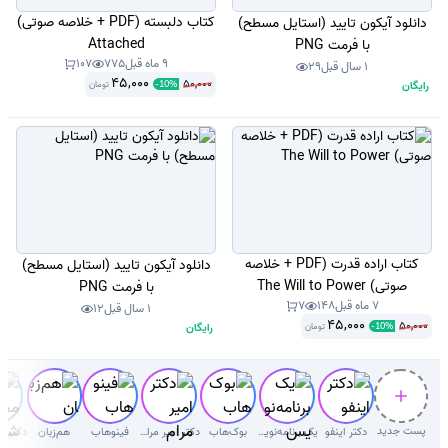
کتاب دلبسته (PDF + خلاصه صوتی)
دانلود آیکون تایید (استایل مسطح)
Attached
با فرمت PNG
9 ماه قبل
775
107
1 سال قبل
29
45,000
50,000
رایگان
تومان
-
10
%
کتاب اراده قدرت (PDF + خلاصه
دانلود آیکون تایید (استایل مسطح)
صوتی) The Will to Power
با فرمت PNG
7 ماه قبل
148
7
1 سال قبل
12
45,000
50,000
رایگان
تومان
-
10
%
پست جدید
دکتر اینفو
یک برنامه‌نویس
بوک‌هاب
دکتر امیر مرام قرطاول
فینوهاب
هم‌زبان