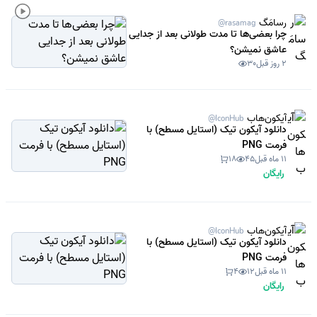
رسامَگ
@rasamag
چرا بعضی‌ها تا مدت طولانی بعد از جدایی
عاشق نمیشن؟
2 روز قبل
30
آیکون‌هاب
@IconHub
دانلود آیکون تیک (استایل مسطح) با
فرمت PNG
11 ماه قبل
45
18
رایگان
آیکون‌هاب
@IconHub
دانلود آیکون تیک (استایل مسطح) با
فرمت PNG
11 ماه قبل
12
4
رایگان