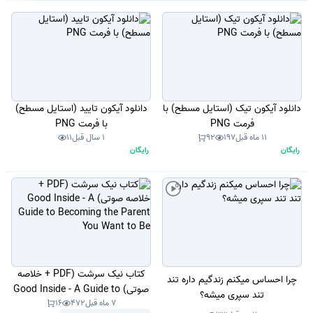
دانلود آیکون تیک (استایل مسطح) با
دانلود آیکون تایید (استایل مسطح)
فرمت PNG
با فرمت PNG
11 ماه قبل
197
92
1 سال قبل
11
رایگان
رایگان
کتاب نیک سرشت (PDF + خلاصه
چرا احساس میکنم زندگیم داره تند
صوتی) Good Inside - A Guide to
تند سپری میشه؟
7 ماه قبل
472
16
Becoming the Parent You Want