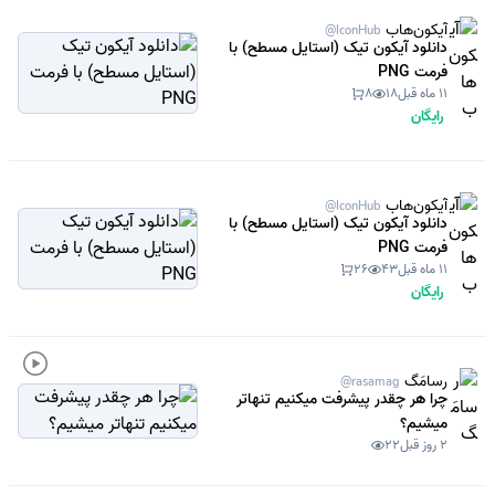
آیکون‌هاب
@IconHub
دانلود آیکون تیک (استایل مسطح) با
فرمت PNG
11 ماه قبل
18
8
رایگان
آیکون‌هاب
@IconHub
دانلود آیکون تیک (استایل مسطح) با
فرمت PNG
11 ماه قبل
43
26
رایگان
رسامَگ
@rasamag
چرا هر چقدر پیشرفت میکنیم تنهاتر
میشیم؟
2 روز قبل
22