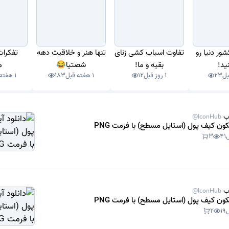
شور دنیا رو
تفاوت اسباب کشی زنای
تنها هنر و خلاقیت دهه
تفکرا
نید!
بقیه و ما!
شصتیا😂
م
23
1 روز قبل
12
1 هفته قبل
183
1 هفته قبل
ب
@IconHub
یکون کیف پول (استایل مسطح) با فرمت PNG
3
41
ب
@IconHub
یکون کیف پول (استایل مسطح) با فرمت PNG
2
19