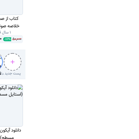
خلاصه صوتی) o One
1 سال قبل
0
50,000
-
10
%
پست جدید
دانلود آیکو
مسطح) با