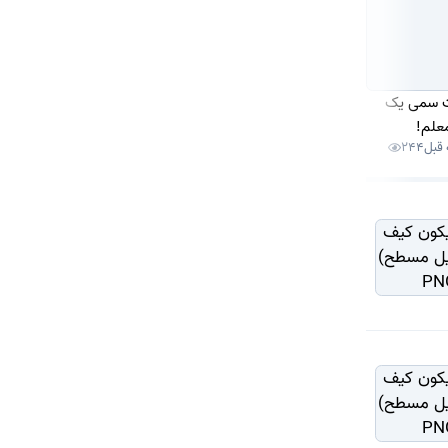
ت سمی یک
قدیما تو مراسما پسرا
چرا بعضیا مدام از
علم!
شام میبردن بخش
خودشون تعریف
244
1 هفته قبل
153
1 هفته قبل
176
زنونه😂 نگو که یادت
میکنن؟
نمیاد!