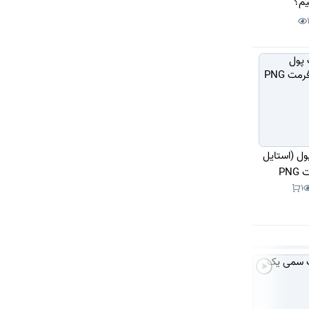
یم؟
ول (استایل
PN
1