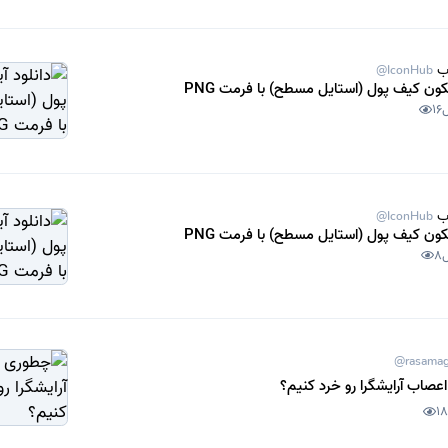
ب
@IconHub
یکون کیف پول (استایل مسطح) با فرمت PNG
16
ب
@IconHub
یکون کیف پول (استایل مسطح) با فرمت PNG
8
@rasama
عصاب آرایشگرا رو خرد کنیم؟
18