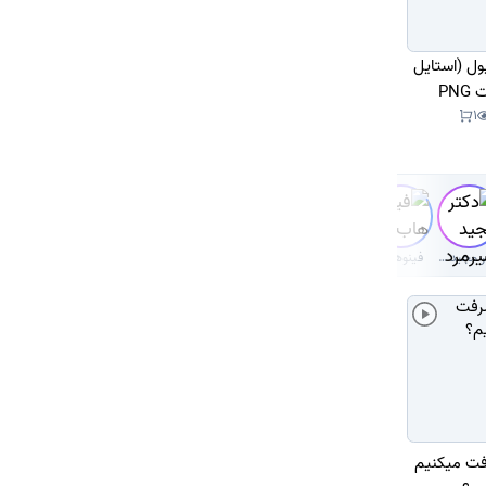
ول (استایل
PN
1
دکتر‌ مجید شیرمردی‌
فینوهاب
فت میکنیم