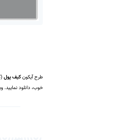
طرح آیکون
کیف پول
(ک
خوب، دانلود نمایید. و