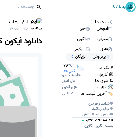
رسانیکا
آیکون‌هاب
پست ها
آموزش
خبر
@IconHub
دانلود آیکون ک
معرفی
آگهی
فایل
سرگرمی
پرفروش
رایگان
28
°C
# تگ ها
کمی بعد
@ کاربران
محاسبه کالری
⇅ سری ها
فال امروز
🛠 ابزار ها
بازی آنلاین
🏷️ آخرین قیمت ها
کدباکس
●
شرایط و قوانین
●
درباره
رسانیکا
●
تماس با ما
●
گزارش
834
17.9K
101.8K
پست
کاربر
آنلاین