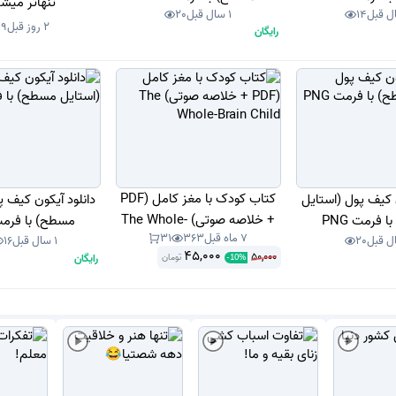
تنهاتر میش
14
1 سال قبل
20
2 روز قبل
19
رایگان
کتاب کودک با مغز کامل (PDF
ن کیف پول (استایل
دانلود آیکون کیف پ
+ خلاصه صوتی) The Whole-
 فرمت PNG
مسطح) با فرمت G
7 ماه قبل
363
31
Brain Child
20
1 سال قبل
16
45,000
50,000
رایگان
تومان
-
10
%