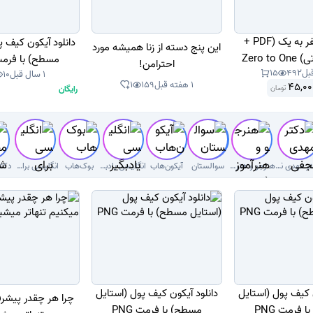
کتاب از صفر به یک (PDF +
دانلود آیکون کیف پ
این پنج دسته از زنا همیشه مورد
Zero t
مسطح) با فرمت G
احترامن!
15
492
1 سال قبل
10
1 هفته قبل
159
1
45,00
رایگان
تومان
دکتر مهدی نجفی دلوئی
هنرجو و هنرآموز( سوال با جواب)
سوالستان
آیکون‌هاب
انگلیسی یادبگیر
بوک‌هاب
انگلیسی برای کودکان
ن کیف پول (استایل
دانلود آیکون کیف پول (استایل
چرا هر چقدر پیشر
 فرمت PNG
مسطح) با فرمت PNG