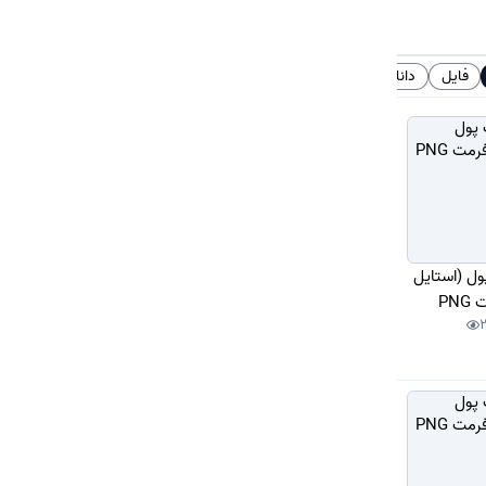
فایل
دانلود
# تگ‌ها
ول (استایل
PN