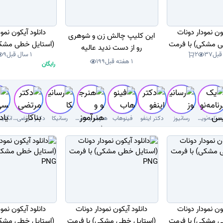
ون نمودار دونات
دانلود آیکون نمو
این کلیپ چالش زن و شوهری
ی مشکی) با فرمت
(استایل خطی مشکی
رو از دست ندید عالیه
37
2
1 سال قبل
9
PNG
PNG
1 هفته قبل
199
رایگان
یک برنامه‌نویس
رسانیوز
دکتر اینفو
فینوهاب
هنرجو و هنرآموز( سوال با جواب)
رسانیکا
دکتر مرتضی بناکار
ون نمودار دونات
دانلود آیکون نمودار دونات
دانلود آیکون نمو
ی مشکی) با فرمت
(استایل خطی مشکی) با فرمت
(استایل خطی مشکی