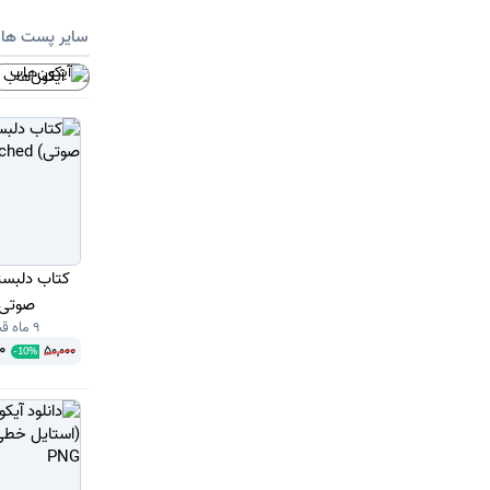
سایر پست ها
آیکون‌هاب
صوتی) ached
9 ماه قبل
0
50,000
-
10
%