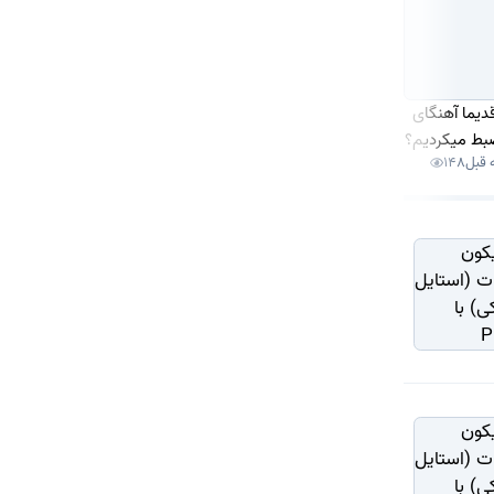
قدیما آهنگای
این پنج دسته از زنا
ژاپن در آینده زندگی
ضبط میکردیم؟
همیشه مورد احترامن!
میکند!
148
1 هفته قبل
173
1
2 روز قبل
16