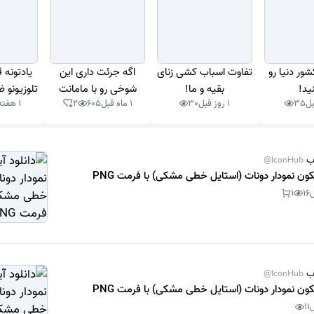
شور دنیا رو
تفاوت اسباب کشی زنای
اگه جرئت داری این
یادتونه 
نید!
بقیه و ما!
شوخی رو با مامانت
تلوزیونو 
35
1 روز قبل
30
1 ماه قبل
605
2
1 هفته قبل
بکن!
ب
@IconHub
یکون نمودار دونات (استایل خطی مشکی) با فرمت PNG
1
16
ب
@IconHub
یکون نمودار دونات (استایل خطی مشکی) با فرمت PNG
11