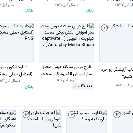
32
1 سال قبل
17
1 سال قبل
8
PNG
PNG
PNG
رایگان
رایگان
طرح درس سالانه درس محتوا
دانلود آیکون نمو
 آرایشگرا رو خرد
ساز آموزش الکترونیکی مبحث
(استایل خطی مشکی
کنیم؟
1 روز قبل
7
کپتویت ، اتوپلی ( captivate .
1 سال قبل
13
PNG
29
30,000
رایگان
تومان
Auto play Media Studio ) .