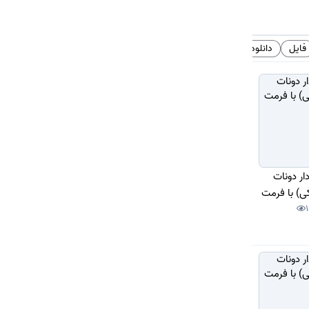
فایل
دانلود
# تگ‌ها
دار دونات
) با فرمت