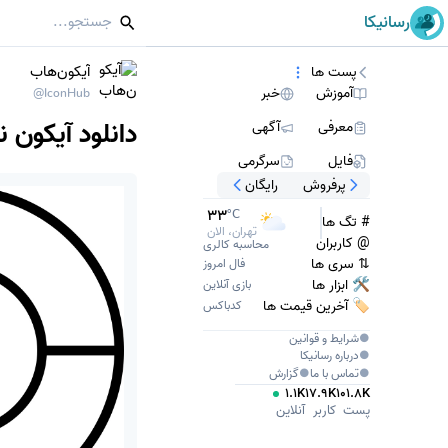
رسانیکا
آیکون‌هاب
پست ها
آموزش
خبر
@IconHub
دانلود آیکون ن
معرفی
آگهی
فایل
سرگرمی
پرفروش
رایگان
33
10
%
°C
# تگ ها
تهران، امروز
@ کاربران
محاسبه کالری
⇅ سری ها
فال امروز
🛠 ابزار ها
بازی آنلاین
🏷️ آخرین قیمت ها
کدباکس
●
شرایط و قوانین
●
درباره
رسانیکا
●
تماس با ما
●
گزارش
1.1K
17.9K
101.8K
پست
کاربر
آنلاین