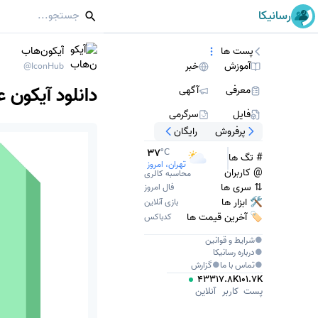
رسانیکا
آیکون‌هاب
پست ها
آموزش
خبر
@IconHub
دانلود آیکون عدد 0 (استایل مسطح) با
معرفی
آگهی
فایل
سرگرمی
پرفروش
رایگان
37
°C
# تگ ها
تهران، امروز
@ کاربران
محاسبه کالری
⇅ سری ها
فال امروز
🛠 ابزار ها
بازی آنلاین
🏷️ آخرین قیمت ها
کدباکس
●
شرایط و قوانین
●
درباره
رسانیکا
●
تماس با ما
●
گزارش
433
17.8K
101.7K
پست
کاربر
آنلاین