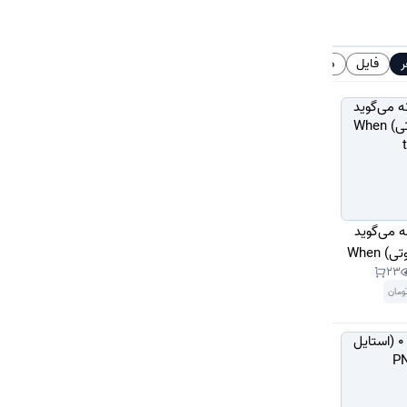
ر
فایل
دانلود
# تگ‌ها
 می‌گوید
(PDF + خلاصه صوتی) When
23
the B
ومان