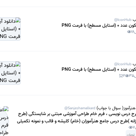
ب
@IconHub
استایل مسطح) با فرمت PNG
16
ب
@IconHub
استایل مسطح) با فرمت PNG
2
35
هنرآموز( سوال با جواب)
@Sanjeshamalkard
ح درس نویسی ، فرم خام طراحی آموزشی مبتنی بر شایستگی (طرح
انه )طرح درس جامع هنرآموزان (خام) کلیشه و قالب و نمونه تکمیلی
7
ان های دروس کارگاهی و هنرستان سال 1403.
تومان