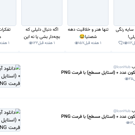
 سایه رنگی
تنها هنر و خلاقیت دهه
اگه دنبال دلیلی که
تفکرا
یلی!
شصتیا😂
بچه‌دار بشی یا نه این
م
112
1
1 هفته قبل
157
1 هفته قبل
122
1 هفته قبل
کلیپ رو ببین!
ب
@IconHub
استایل مسطح) با فرمت PNG
25
ب
@IconHub
استایل مسطح) با فرمت PNG
12