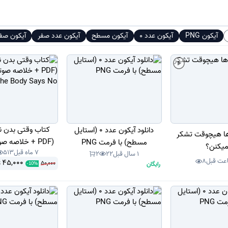
آیکون PNG
آیکون عدد 0
آیکون مسطح
آیکون عدد صفر
آیکون صف
کتاب وقتی بدن نه
دانلود آیکون عدد 0 (استایل
ها هیچوقت تشکر
مسطح) با فرمت PNG
میکنن؟
7 ماه قبل
513
ody Says No
1 سال قبل
22
2
8
45,000
50,000
رایگان
ت
-
10
%