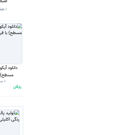
ضبط 
1 هفته قبل
مسطح) با
1 سال قبل
رایگان