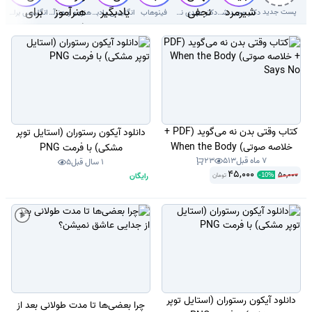
پست جدید
دکتر‌ مجید شیرمردی‌
دکتر مهدی نجفی دلوئی
فینوهاب
انگلیسی یادبگیر
هنرجو و هنرآموز( سوال با جواب)
انگلیسی برای کودکان
کتاب وقتی بدن نه می‌گوید (PDF +
دانلود آیکون رستوران (استایل توپر
خلاصه صوتی) When the Body
مشکی) با فرمت PNG
7 ماه قبل
513
23
Says No
1 سال قبل
5
45,000
50,000
رایگان
تومان
-
10
%
دانلود آیکون رستوران (استایل توپر
چرا بعضی‌ها تا مدت طولانی بعد از