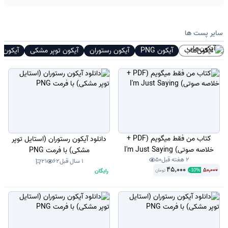
سایر پست ها
آیکون‌هاب
آیکون PNG
آیکون رستوران
آیکون توپر مشکی
آیکون م
کتاب من فقط میگویم (PDF +
دانلود آیکون رستوران (استایل توپر
خلاصه صوتی) I'm Just Saying
مشکی) با فرمت PNG
2 هفته قبل
50
1 سال قبل
62
21
45,000
50,000
رایگان
تومان
-
10
%