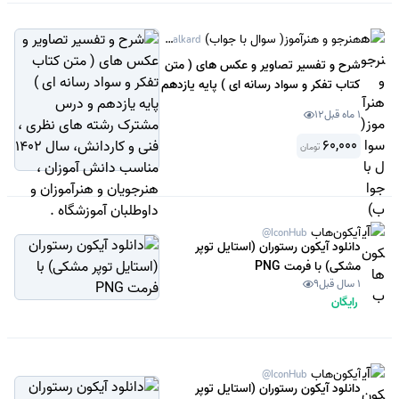
هنرجو و هنرآموز( سوال با جواب)
@Sanjeshamalkard
شرح و تفسیر تصاویر و عکس های ( متن
کتاب تفکر و سواد رسانه ای ) پایه یازدهم
و درس مشترک رشته های نظری ، فنی و
1 ماه قبل
12
کاردانش، سال 1402 مناسب دانش آموزان
، هنرجویان و هنرآموزان و داوطلبان
60,000
تومان
آموزشگاه .
آیکون‌هاب
@IconHub
دانلود آیکون رستوران (استایل توپر
مشکی) با فرمت PNG
1 سال قبل
9
رایگان
آیکون‌هاب
@IconHub
دانلود آیکون رستوران (استایل توپر