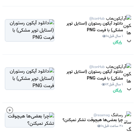
آیکون‌هاب
@IconHub
دانلود آیکون رستوران (استایل توپر
مشکی) با فرمت PNG
1 سال قبل
10
رایگان
آیکون‌هاب
@IconHub
دانلود آیکون رستوران (استایل توپر
مشکی) با فرمت PNG
1 سال قبل
12
رایگان
رسامَگ
@rasamag
چرا بعضی‌ها هیچوقت تشکر نمیکنن؟
20 ساعت قبل
10