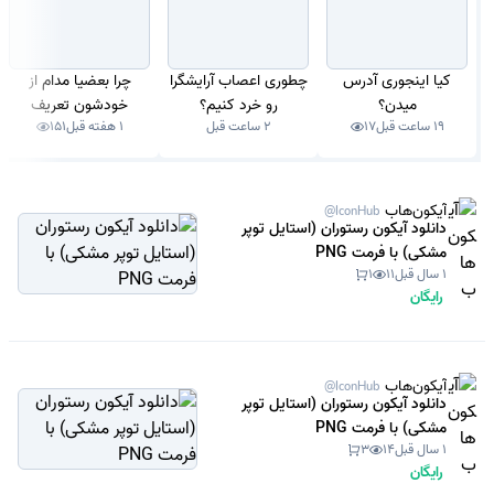
کیا اینجوری آدرس
چطوری اعصاب آرایشگرا
چرا بعضیا مدام از
میدن؟
رو خرد کنیم؟
خودشون تعریف
19 ساعت قبل
17
2 ساعت قبل
1 هفته قبل
151
میکنن؟
آیکون‌هاب
@IconHub
دانلود آیکون رستوران (استایل توپر
مشکی) با فرمت PNG
1 سال قبل
11
1
رایگان
آیکون‌هاب
@IconHub
دانلود آیکون رستوران (استایل توپر
مشکی) با فرمت PNG
1 سال قبل
14
3
رایگان