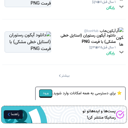
1 سال قبل
11
1
رایگان
آیکون‌هاب
@IconHub
دانلود آیکون رستوران (استایل خطی
مشکی) با فرمت PNG
1 سال قبل
25
3
رایگان
بیشتر
⭐ برای دسترسی به همه امکانات وارد شوید.
ورود
پست‌ها و ایده‌هاتو تو
راهنما
رسانیکا
منتشر کن!