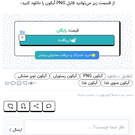
از قسمت زیر می‌توانید فایل PNG آیکون را دانلود کنید:
قیمت:
رایگان
2
دریافت
خرید اشتراک و دریافت محتوای بیشتر
آیکون PNG
آیکون رستوران
آیکون توپر مشکی
فایل
دانلود
آیکون منوی غذا
آیکون غذا
7
0
0
0
21
منتشر شده توسط
آیکون‌هاب
در پلتفرم
رسانیکا
ارسال