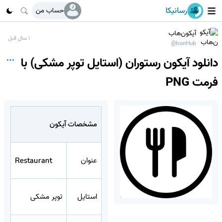
رسانیکا
حساب من
آیکون‌هاب
1 سال قبل
@IconHub
دانلود آیکون رستوران (استایل توپر مشکی) با
فرمت PNG
مشخصات آیکون
عنوان
Restaurant
استایل
توپر مشکی