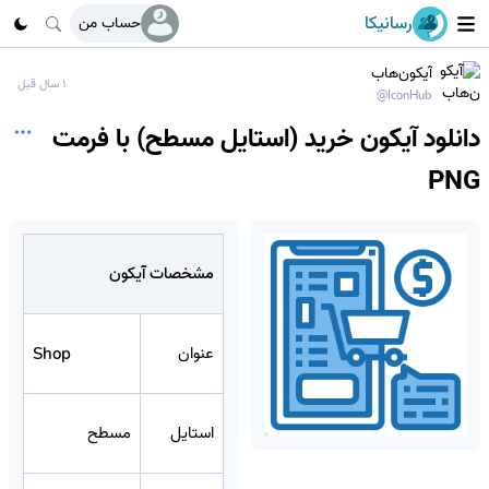
رسانیکا
حساب من
آیکون‌هاب
1 سال قبل
@IconHub
دانلود آیکون خرید (استایل مسطح) با فرمت
PNG
مشخصات آیکون
عنوان
Shop
استایل
مسطح