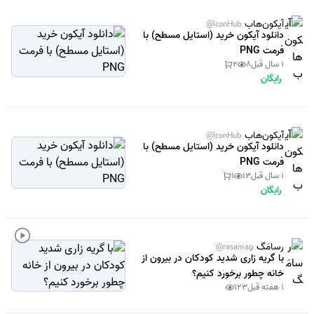
آیکون‌هاب
@IconHub
دانلود آیکون خرید (استایل مسطح) با
فرمت PNG
1 سال قبل
8
2
رایگان
آیکون‌هاب
@IconHub
دانلود آیکون خرید (استایل مسطح) با
فرمت PNG
1 سال قبل
13
1
رایگان
رسامَگ
@rasamag
با گریه زاری شدید کودکان در بیرون از
خانه چطور برخورد کنیم؟
1 هفته قبل
123