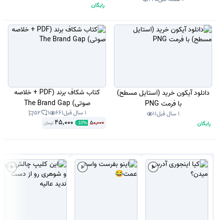
رایگان
کتاب شکاف برند (PDF + خلاصه
دانلود آیکون خرید (استایل مسطح)
صوتی) The Brand Gap
با فرمت PNG
1 سال قبل
661
1
52
1 سال قبل
11
45,000
50,000
رایگان
تومان
-
10
%