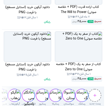
کتاب اراده قدرت (PDF + خلاصه
دانلود آیکون خرید (استایل مسطح)
صوتی) The Will to Power
با فرمت PNG
7 ماه قبل
148
7
1 سال قبل
12
1
45,000
50,000
رایگان
تومان
-
10
%
کتاب از صفر به یک (PDF + خلاصه
دانلود آیکون خرید (استایل مسطح)
صوتی) Zero to One
با فرمت PNG
1 سال قبل
498
16
1 سال قبل
25
5
45,000
50,000
رایگان
تومان
-
10
%
پست جدید
رسامَگ
سوالستان
رسانیکا
رسانیوز
انگلیسی یادبگیر
آیکون‌هاب
هییر پ