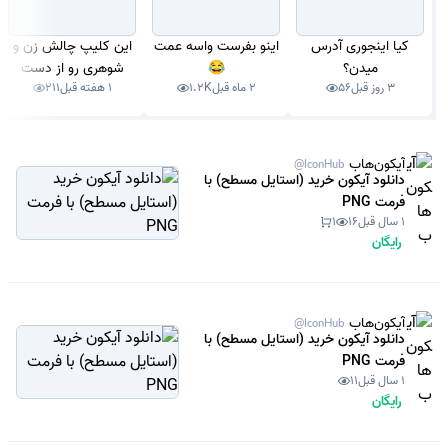
کیا اینجوری آدرس
اینو بفرست واسه عمت
این کلیپ چالش زن و
میدن؟
😂
شوهری رو از دست
3 روز قبل
56
2 ماه قبل
1.2K
1 هفته قبل
211
ندید عالیه
آیکون‌هاب
@IconHub
دانلود آیکون خرید (استایل مسطح) با
فرمت PNG
1 سال قبل
16
1
رایگان
آیکون‌هاب
@IconHub
دانلود آیکون خرید (استایل مسطح) با
فرمت PNG
1 سال قبل
11
رایگان