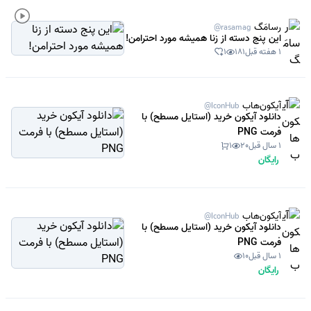
رسامَگ
@rasamag
این پنج دسته از زنا همیشه مورد احترامن!
1 هفته قبل
181
1
آیکون‌هاب
@IconHub
دانلود آیکون خرید (استایل مسطح) با
فرمت PNG
1 سال قبل
20
1
رایگان
آیکون‌هاب
@IconHub
دانلود آیکون خرید (استایل مسطح) با
فرمت PNG
1 سال قبل
10
رایگان