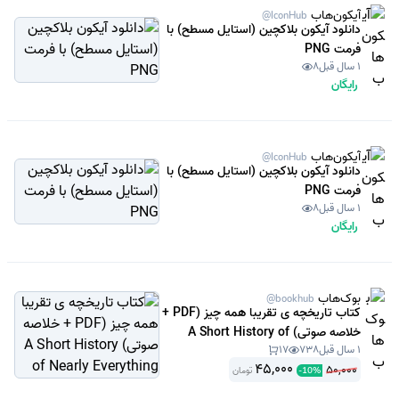
آیکون‌هاب
@IconHub
دانلود آیکون بلاکچین (استایل مسطح) با
فرمت PNG
1 سال قبل
8
رایگان
آیکون‌هاب
@IconHub
دانلود آیکون بلاکچین (استایل مسطح) با
فرمت PNG
1 سال قبل
8
رایگان
بوک‌هاب
@bookhub
کتاب تاریخچه ی تقریبا همه چیز (PDF +
خلاصه صوتی) A Short History of
1 سال قبل
738
17
Nearly Everything
45,000
50,000
تومان
-
10
%