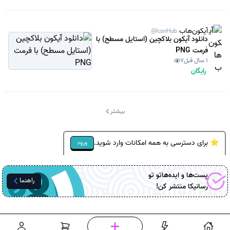
آیکون‌هاب
@IconHub
دانلود آیکون بلاکچین (استایل مسطح) با
فرمت PNG
1 سال قبل
7
رایگان
بیشتر
⭐ برای دسترسی به همه امکانات وارد شوید.
ورود
پست‌ها و ایده‌هاتو تو
راهنما
رسانیکا
منتشر کن!