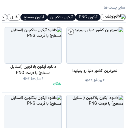
سایر پست ها
آیکون‌هاب
آیکون PNG
آیکون بلاکچین
آیکون مسطح
فایل
دان
دانلود آیکون بلاکچین (استایل
تمیزترین کشور دنیا رو ببینید!
مسطح) با فرمت PNG
1 سال قبل
14
4 روز قبل
44
رایگان