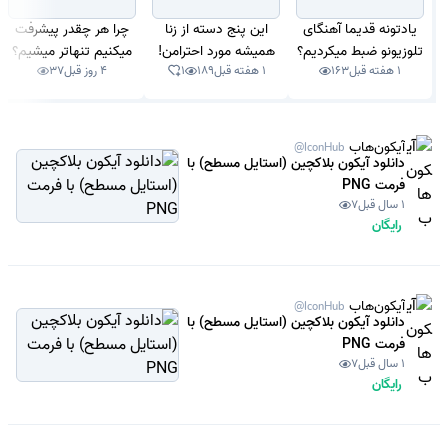
یادتونه قدیما آهنگای
این پنج دسته از زنا
چرا هر چقدر پیشرفت
تلوزیونو ضبط میکردیم؟
همیشه مورد احترامن!
میکنیم تنهاتر میشیم؟
1 هفته قبل
163
1 هفته قبل
189
1
4 روز قبل
37
آیکون‌هاب
@IconHub
دانلود آیکون بلاکچین (استایل مسطح) با
فرمت PNG
1 سال قبل
7
رایگان
آیکون‌هاب
@IconHub
دانلود آیکون بلاکچین (استایل مسطح) با
فرمت PNG
1 سال قبل
7
رایگان