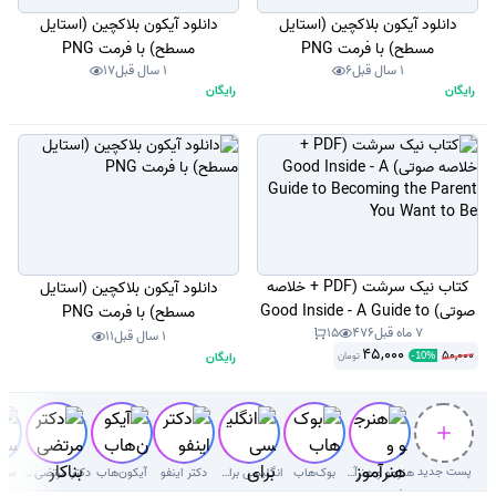
دانلود آیکون بلاکچین (استایل
دانلود آیکون بلاکچین (استایل
مسطح) با فرمت PNG
مسطح) با فرمت PNG
1 سال قبل
6
1 سال قبل
17
رایگان
رایگان
کتاب نیک سرشت (PDF + خلاصه
دانلود آیکون بلاکچین (استایل
صوتی) Good Inside - A Guide to
مسطح) با فرمت PNG
7 ماه قبل
476
15
Becoming the Parent You Want
1 سال قبل
11
45,000
50,000
رایگان
to Be
تومان
-
10
%
پست جدید
هنرجو و هنرآموز( سوال با جواب)
بوک‌هاب
انگلیسی برای کودکان
دکتر اینفو
آیکون‌هاب
دکتر مرتضی بناکار
سوا