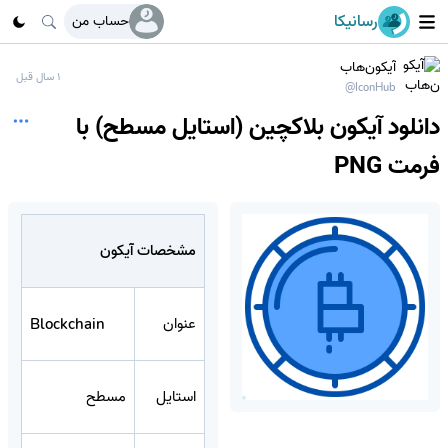
رسانیکا
حساب من
آیکون‌هاب
1 سال قبل
@IconHub
دانلود آیکون بلاکچین (استایل مسطح) با
فرمت PNG
مشخصات آیکون
عنوان
Blockchain
استایل
مسطح