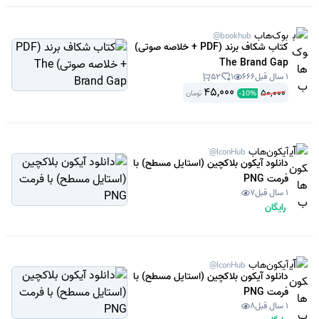
بوک‌هاب
@bookhub
کتاب شکاف برند (PDF + خلاصه صوتی)
The Brand Gap
1 سال قبل
666
1
52
45,000
50,000
تومان
-
10
%
آیکون‌هاب
@IconHub
دانلود آیکون بلاکچین (استایل مسطح) با
فرمت PNG
1 سال قبل
7
رایگان
آیکون‌هاب
@IconHub
دانلود آیکون بلاکچین (استایل مسطح) با
فرمت PNG
1 سال قبل
8