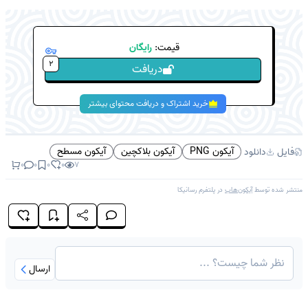
قیمت:
رایگان
2
دریافت
خرید اشتراک و دریافت محتوای بیشتر
آیکون PNG
آیکون بلاکچین
آیکون مسطح
فایل
دانلود
0
0
0
0
7
منتشر شده توسط
آیکون‌هاب
در پلتفرم
رسانیکا
ارسال