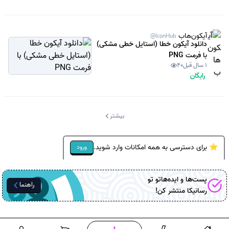
آیکون‌هاب
@IconHub
دانلود آیکون خطا (استایل خطی مشکی)
با فرمت PNG
1 سال قبل
40
رایگان
بیشتر
⭐ برای دسترسی به همه امکانات وارد شوید.
ورود
پست‌ها و ایده‌هاتو تو
راهنما
رسانیکا
منتشر کن!