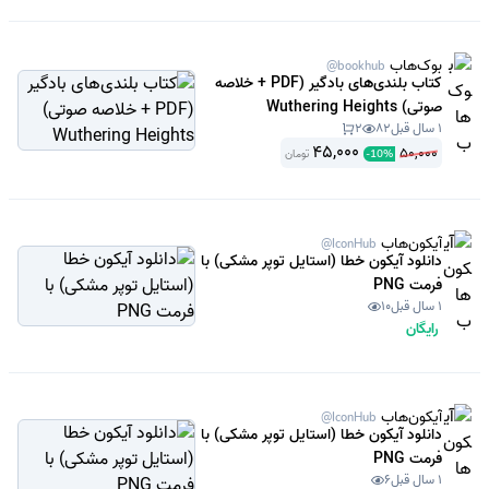
بوک‌هاب
@bookhub
کتاب بلندی‌های بادگیر (PDF + خلاصه
صوتی) Wuthering Heights
1 سال قبل
82
2
45,000
50,000
تومان
-
10
%
آیکون‌هاب
@IconHub
دانلود آیکون خطا (استایل توپر مشکی) با
فرمت PNG
1 سال قبل
10
رایگان
آیکون‌هاب
@IconHub
دانلود آیکون خطا (استایل توپر مشکی) با
فرمت PNG
1 سال قبل
6