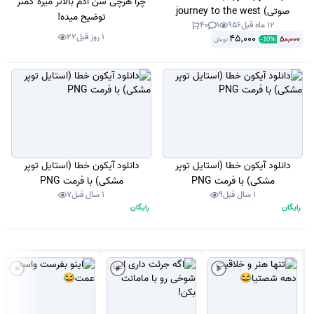
چرا هرچی سن آدم بالاتر میره کمتر
صوتی) journey to the west
توضیح میده!
12 ماه قبل
956
1
40
1 روز قبل
22
45,000
50,000
تومان
-
10
%
دانلود آیکون خطا (استایل توپر
دانلود آیکون خطا (استایل توپر
مشکی) با فرمت PNG
مشکی) با فرمت PNG
1 سال قبل
9
1 سال قبل
7
رایگان
رایگان