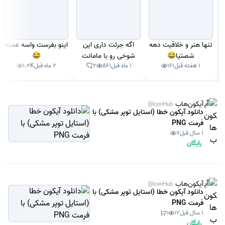
تنها هنر و خلاقیت دهه
اگه جرئت داری این
اینو بفرست واسه عمت
شصتیا😂
شوخی رو با مامانت
😂
1 هفته قبل
161
1 ماه قبل
561
2
2 ماه قبل
1.2K
بکن!
آیکون‌هاب
@IconHub
دانلود آیکون خطا (استایل توپر مشکی) با
فرمت PNG
1 سال قبل
7
رایگان
آیکون‌هاب
@IconHub
دانلود آیکون خطا (استایل توپر مشکی) با
فرمت PNG
1 سال قبل
12
1
رایگان