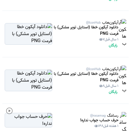
آیکون‌هاب
@IconHub
دانلود آیکون خطا (استایل توپر مشکی) با
فرمت PNG
1 سال قبل
7
رایگان
آیکون‌هاب
@IconHub
دانلود آیکون خطا (استایل توپر مشکی) با
فرمت PNG
1 سال قبل
8
رایگان
رسامَگ
@rasamag
حرف حساب جواب نداره!
1 هفته قبل
148