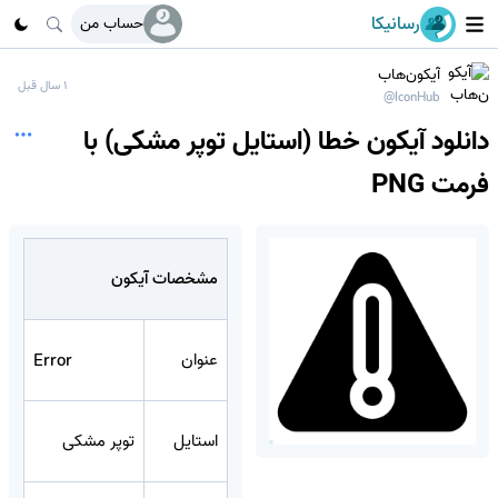
رسانیکا
حساب من
آیکون‌هاب
1 سال قبل
@IconHub
دانلود آیکون خطا (استایل توپر مشکی) با
فرمت PNG
مشخصات آیکون
عنوان
Error
استایل
توپر مشکی