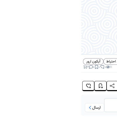
احتیاط
آیکون ارور
2
0
0
0
11
ارسال