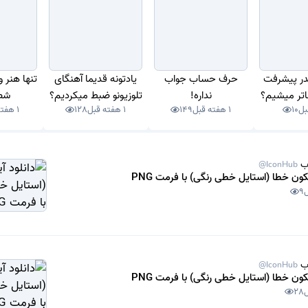
در پیشرفت
حرف حساب جواب
یادتونه قدیما آهنگای
تنها هنر 
اتر میشیم؟
نداره!
تلوزیونو ضبط میکردیم؟
شص
10
1 هفته قبل
149
1 هفته قبل
128
1 هفته قبل
ب
@IconHub
یکون خطا (استایل خطی رنگی) با فرمت PNG
9
ب
@IconHub
یکون خطا (استایل خطی رنگی) با فرمت PNG
28