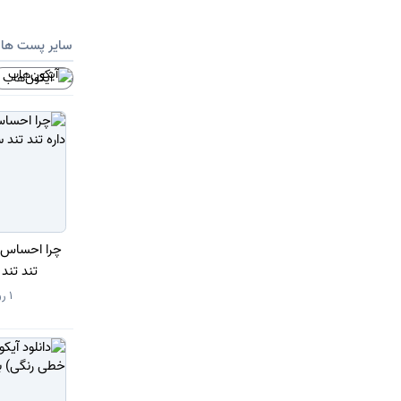
سایر پست ها
آیکون‌هاب
چرا احساس م
تند تند
1 روز قبل