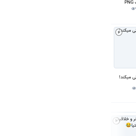
P
گی میکند!