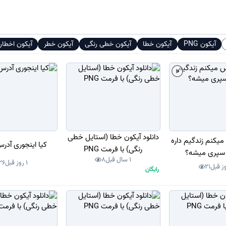
آیکون PNG
آیکون خطا
آیکون خطی رنگی
آیکون خطر
آیکون اخطار
دانلود آیکون خطا (استایل خطی
یکنم زندگیم داره
کیا اینجوری آدر
رنگی) با فرمت PNG
 سپری میشه؟
1 سال قبل
8
1 روز قبل
26
21
رایگان