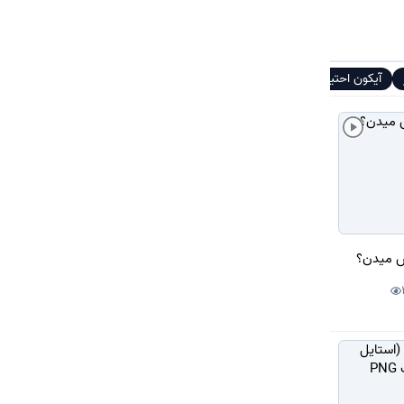
آیکون احتیاط
آیکون ارور
فایل
دانلود
# تگ‌ها
س میدن؟