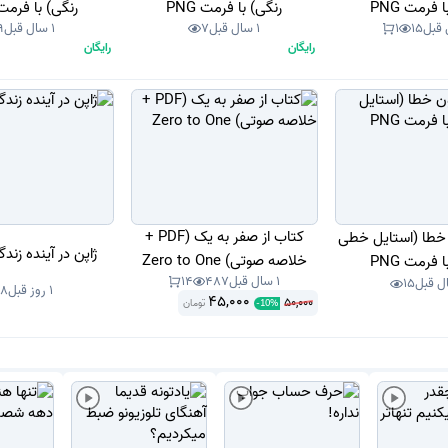
 فرمت PNG
رنگی) با فرمت PNG
رنگی) با فرمت NG
15
1
1 سال قبل
7
1 سال قبل
9
رایگان
رایگان
کتاب از صفر به یک (PDF +
ن خطا (استایل خطی
ژاپن در آینده زند
خلاصه صوتی) Zero to One
 فرمت PNG
1 سال قبل
487
14
15
1 روز قبل
8
45,000
50,000
تومان
-
10
%