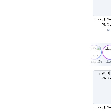
استایل خطی
P
مَگ
دکتر‌ مجید شیرمردی‌
استایل خطی