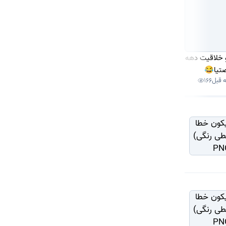
و خلاقیت دهه
چرا بعضیا مدام از
این پنج دسته از زنا
تیا😂
خودشون تعریف
همیشه مورد احترامن!
166
1 هفته قبل
163
1 هفته قبل
139
1
میکنن؟