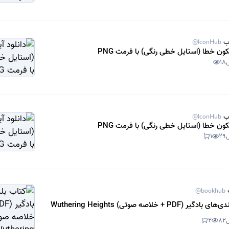
ب
@IconHub
یکون خطا (استایل خطی رنگی) با فرمت PNG
18
ب
@IconHub
یکون خطا (استایل خطی رنگی) با فرمت PNG
1
29
@bookhub
یر (PDF + خلاصه صوتی) Wuthering Heights
2
82