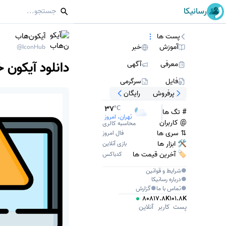
رسانیکا
آیکون‌هاب
پست ها
آموزش
خبر
@IconHub
دانلود آیکون خ
معرفی
آگهی
فایل
سرگرمی
پرفروش
رایگان
37
°C
# تگ ها
تهران، امروز
@ کاربران
محاسبه کالری
⇅ سری ها
فال امروز
🛠 ابزار ها
بازی آنلاین
🏷️ آخرین قیمت ها
کدباکس
●
شرایط و قوانین
●
درباره
رسانیکا
●
تماس با ما
●
گزارش
808
17.8K
101.8K
پست
کاربر
آنلاین