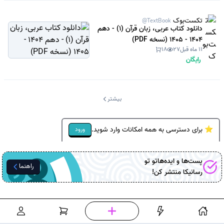
تکست‌بوک
@TextBook
دانلود کتاب عربی، زبان قرآن (1) - دهم
1404 - 1405 (نسخه PDF)
11 ماه قبل
27
18
رایگان
بیشتر
⭐ برای دسترسی به همه امکانات وارد شوید.
ورود
پست‌ها و ایده‌هاتو تو
راهنما
رسانیکا
منتشر کن!