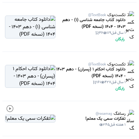
تکست‌بوک
@TextBook
دانلود کتاب جامعه شناسی (1) - دهم
1403 - 1404 (نسخه PDF)
1 سال قبل
119
46
رایگان
تکست‌بوک
@TextBook
دانلود کتاب احکام 1 (پسران) - دهم 1403
- 1404 (نسخه PDF)
1 سال قبل
427
161
رایگان
رسامَگ
@rasamag
تفکرات سمی یک معلم!
1 هفته قبل
245