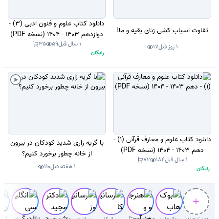
دانلود کتاب علوم و فنون ادبی (3) -
تفاوت اسباب کشی زنای بقیه و ما!
دوازدهم 1403 - 1404 (نسخه PDF)
1 سال قبل
59
35
1 روز قبل
17
رایگان
دانلود کتاب علوم و معارف قرآنی (1) -
با گریه زاری شدید کودکان در بیرون
دهم 1403 - 1404 (نسخه PDF)
از خانه چطور برخورد کنیم؟
1 سال قبل
184
72
1 هفته قبل
110
رایگان
پست جدید
بوک‌هاب
هنرجو و هنرآموز( سوال با جواب)
رسانیکا
رسانیوز
دکتر‌ مجید شیرمردی‌
انگلیسی یادبگیر
آیک