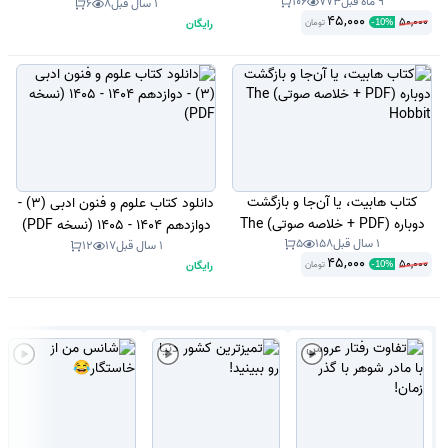
9 ماه قبل
773
106
1 سال قبل
8
6
45,000
50,000
رایگان
تومان
-
10
%
کتاب هابیت، یا آن‌جا و بازگشت
دانلود کتاب علوم و فنون ادبی (3) -
دوباره (PDF + خلاصه صوتی) The
دوازدهم 1404 - 1405 (نسخه PDF)
1 سال قبل
158
5
Hobbit
1 سال قبل
17
12
45,000
50,000
رایگان
تومان
-
10
%