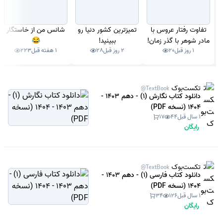
تفاوت رفتار عروس با
تمیزترین کشور دنیا رو
شانس من از خاستگار
مادر شوهر با گذر زمان!
ببینید!
😂
1 روز قبل
20
2 روز قبل
28
1 هفته قبل
223
تکست‌بوک
@TextBook
دانلود کتاب نگارش (1) - دهم 1403 -
1404 (نسخه PDF)
1 سال قبل
44
17
رایگان
تکست‌بوک
@TextBook
دانلود کتاب فارسی (1) - دهم 1403 -
1404 (نسخه PDF)
1 سال قبل
126
34
رایگان