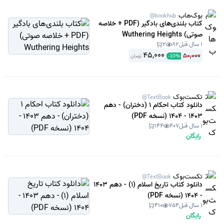
بوک‌هاب
@bookhub
کتاب بلندی‌های بادگیر (PDF + خلاصه
صوتی) Wuthering Heights
1 سال قبل
82
2
45,000
50,000
تومان
-
10
%
تکست‌بوک
@TextBook
دانلود کتاب احکام 1 (دختران) - دهم
1403 - 1404 (نسخه PDF)
1 سال قبل
407
144
رایگان
تکست‌بوک
@TextBook
دانلود کتاب تاریخ اسلام (1) - دهم 1403
- 1404 (نسخه PDF)
1 سال قبل
754
410
رایگان