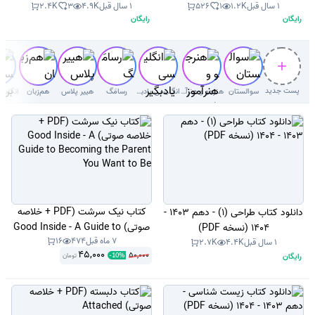
1 سال قبل
1.2K
1
526
1 سال قبل
4.9K
3
2.4K
1405 (نسخه PDF)
(نسخه PDF)
رایگان
رایگان
پست جدید
سوالستان
هنرجو و هنرآموز( سوال با جواب)
انگلیسی یادبگیر
رسامَگ
هییر پلاس
هم‌زبان
کتاب نیک سرشت (PDF + خلاصه
دانلود کتاب طراحی (1) - دهم 1403 -
صوتی) Good Inside - A Guide to
1404 (نسخه PDF)
7 ماه قبل
474
16
Becoming the Parent You Want
1 سال قبل
4.4K
2.7K
45,000
50,000
رایگان
to Be
تومان
-
10
%