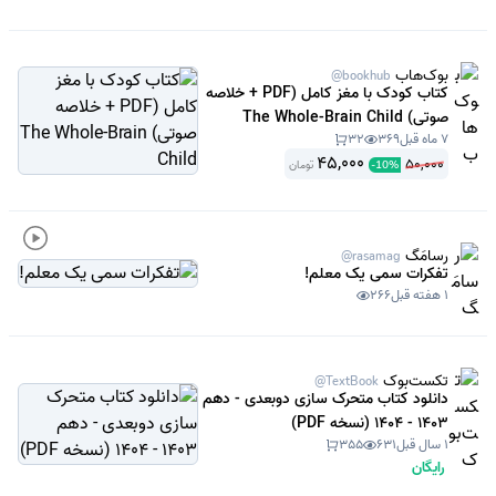
بوک‌هاب
@bookhub
کتاب کودک با مغز کامل (PDF + خلاصه
صوتی) The Whole-Brain Child
7 ماه قبل
369
32
45,000
50,000
تومان
-
10
%
رسامَگ
@rasamag
تفکرات سمی یک معلم!
1 هفته قبل
266
تکست‌بوک
@TextBook
دانلود کتاب متحرک سازی دوبعدی - دهم
1403 - 1404 (نسخه PDF)
1 سال قبل
631
355
رایگان