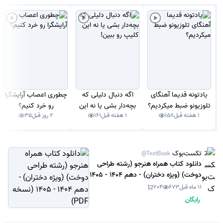
یادتونه قدیما آهنگای
اگه دنبال دلیلی که
چطوری اعصاب آرایشگرا
تلوزیونو ضبط میکردیم؟
بچه‌دار بشی یا نه این
رو خرد کنیم؟
1 هفته قبل
158
1 هفته قبل
161
2 روز قبل
35
کلیپ رو ببین!
تکست‌بوک
@TextBook
دانلود کتاب همراه هنرجو (رشته طراحی
دوخت) (ویژه دختران) - دهم 1404 - 1405
(نسخه PDF)
11 ماه قبل
673
204
رایگان