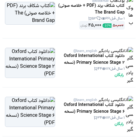
بوک‌هاب
@bookhub
کتاب شکاف برند (PDF + خلاصه صوتی)
The Brand Gap
1 سال قبل
661
1
52
45,000
50,000
تومان
-
10
%
انگلیسی یادبگیر
@learn_english
دانلود کتاب Oxford International
Primary Science Stage 2 (نسخه
1 سال قبل
117
44
PDF)
رایگان
انگلیسی یادبگیر
@learn_english
دانلود کتاب Oxford International
Primary Science Stage 6 (نسخه
1 سال قبل
112
34
PDF)
رایگان