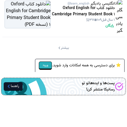
انگلیسی یادبگیر
@learn_english
دانلود کتاب Oxford English for
Cambridge Primary Student Book 1
1 سال قبل
109
37
(نسخه PDF)
رایگان
بیشتر
⭐ برای دسترسی به همه امکانات وارد شوید.
ورود
پست‌ها و ایده‌هاتو تو
راهنما
رسانیکا
منتشر کن!