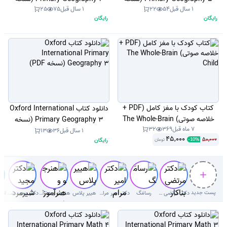
1 سال قبل
54
22
1 سال قبل
75
25
PDF)
PDF)
رایگان
رایگان
کتاب کودک با مغز کامل (PDF +
دانلود کتاب Oxford International
خلاصه صوتی) The Whole-Brain
Primary Geography 3 (نسخه
7 ماه قبل
369
32
Child
PDF)
1 سال قبل
36
13
45,000
50,000
رایگان
تومان
-
10
%
پست جدید
دکتر مرتضی بناکار
رسامَگ
دکتر امیر مرام قرطاول
هییر پلاس
هنرجو و هنرآموز( سوال با جواب)
دکتر‌ مجید شیرمردی‌