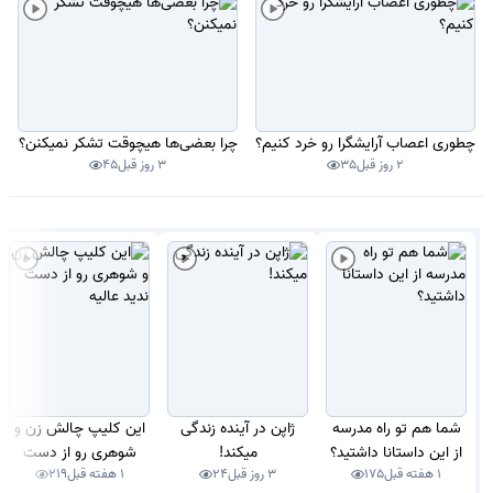
چطوری اعصاب آرایشگرا رو خرد کنیم؟
چرا بعضی‌ها هیچوقت تشکر نمیکنن؟
2 روز قبل
35
3 روز قبل
45
شما هم تو راه مدرسه
ژاپن در آینده زندگی
این کلیپ چالش زن و
از این داستانا داشتید؟
میکند!
شوهری رو از دست
1 هفته قبل
175
3 روز قبل
24
1 هفته قبل
219
ندید عالیه