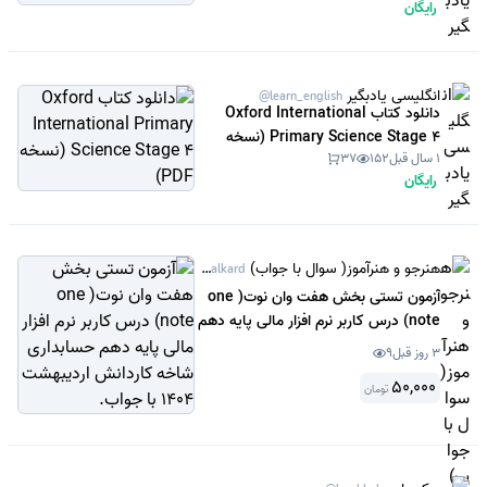
رایگان
انگلیسی یادبگیر
@learn_english
دانلود کتاب Oxford International
Primary Science Stage 4 (نسخه
1 سال قبل
152
37
PDF)
رایگان
هنرجو و هنرآموز( سوال با جواب)
@Sanjeshamalkard
آزمون تستی بخش هفت وان نوت( one
note) درس کاربر نرم افزار مالی پایه دهم
حسابداری شاخه کاردانش اردیبهشت
3 روز قبل
9
1404 با جواب.
50,000
تومان