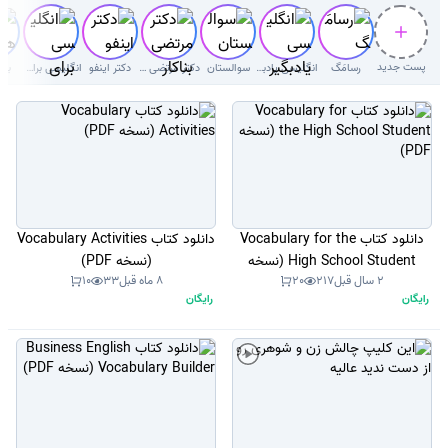
پست جدید
رسامَگ
انگلیسی یادبگیر
سوالستان
دکتر مرتضی بناکار
دکتر اینفو
انگلیسی برای کودکان
بوک
دانلود کتاب Vocabulary for the
دانلود کتاب Vocabulary Activities
High School Student (نسخه
(نسخه PDF)
2 سال قبل
217
20
8 ماه قبل
33
10
PDF)
رایگان
رایگان