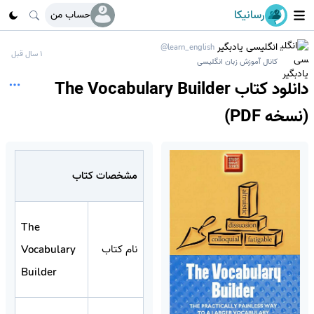
رسانیکا
حساب من
انگلیسی یادبگیر
@learn_english
1 سال قبل
کانال آموزش زبان انگلیسی
دانلود کتاب The Vocabulary Builder
(نسخه PDF)
مشخصات کتاب
The
نام کتاب
Vocabulary
Builder