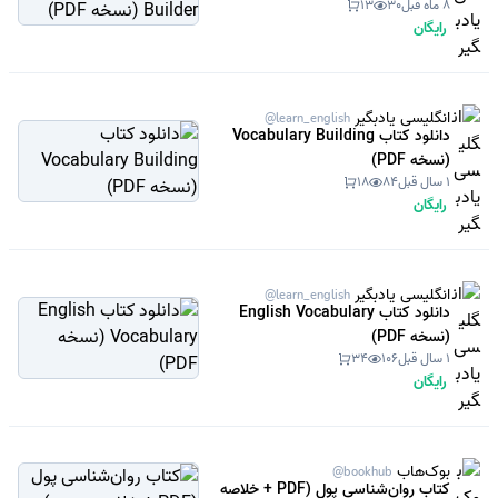
8 ماه قبل
30
13
رایگان
انگلیسی یادبگیر
@learn_english
دانلود کتاب Vocabulary Building
(نسخه PDF)
1 سال قبل
84
18
رایگان
انگلیسی یادبگیر
@learn_english
دانلود کتاب English Vocabulary
(نسخه PDF)
1 سال قبل
106
34
رایگان
بوک‌هاب
@bookhub
کتاب روان‌شناسی پول (PDF + خلاصه