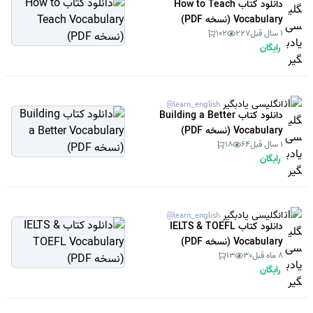
دانلود کتاب How to Teach
Vocabulary (نسخه PDF)
1 سال قبل
227
102
رایگان
انگلیسی یادبگیر
@learn_english
دانلود کتاب Building a Better
Vocabulary (نسخه PDF)
1 سال قبل
64
18
رایگان
انگلیسی یادبگیر
@learn_english
دانلود کتاب IELTS & TOEFL
Vocabulary (نسخه PDF)
8 ماه قبل
30
13
رایگان