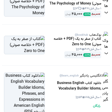
صوتی) The Psychology of Money
1 سال قبل
481
1
7
45,000
50,000
تومان
-
10
%
بوک‌هاب
@bookhub
کتاب از صفر به یک (PDF + خلاصه
صوتی) Zero to One
1 سال قبل
489
14
45,000
50,000
تومان
-
10
%
انگلیسی یادبگیر
@learn_english
دانلود کتاب Business English
Vocabulary Builder Idioms,
Phrases, and Expressions in
1 سال قبل
185
54
American English (نسخه PDF)
رایگان