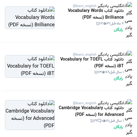
انگلیسی یادبگیر
@learn_english
دانلود کتاب Vocabulary Words
Brilliance (نسخه PDF)
8 ماه قبل
31
12
رایگان
انگلیسی یادبگیر
@learn_english
دانلود کتاب Vocabulary for TOEFL
iBT (نسخه PDF)
1 سال قبل
78
13
رایگان
انگلیسی یادبگیر
@learn_english
دانلود کتاب Cambridge Vocabulary
for Advanced (نسخه PDF)
1 سال قبل
81
1
19
رایگان