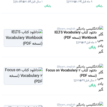
8 ماه قبل
1.2K
717
1 سال قبل
8.5K
5.5K
رایگان
رایگان
انگلیسی یادبگیر
@learn_english
دانلود کتاب IELTS Vocabulary
Workbook (نسخه PDF)
8 ماه قبل
14
3
رایگان
انگلیسی یادبگیر
@learn_english
دانلود کتاب Focus on Vocabulary 2
(نسخه PDF)
2 سال قبل
99
12
رایگان
انگلیسی یادبگیر
@learn_english