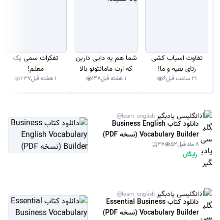
تفاوت اسباب کشی
شما هم یه دایی دارین
تفکرات سمی یک
زنای بقیه و ما!
که ارث مامانتونو بالا
معلم!
21 ساعت قبل
6
1 هفته قبل
148
1 هفته قبل
237
کشیده؟
انگلیسی یادبگیر
@learn_english
دانلود کتاب Business English
Vocabulary Builder (نسخه PDF)
8 ماه قبل
52
22
رایگان
انگلیسی یادبگیر
@learn_english
دانلود کتاب Essential Business
Vocabulary Builder (نسخه PDF)