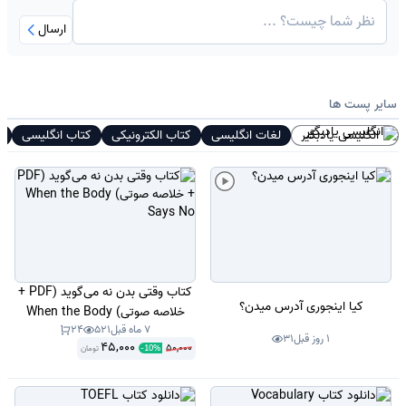
ارسال
سایر پست ها
انگلیسی یادبگیر
لغات انگلیسی
کتاب الکترونیکی
کتاب انگلیسی
ا
کتاب وقتی بدن نه می‌گوید (PDF +
کیا اینجوری آدرس میدن؟
خلاصه صوتی) When the Body
7 ماه قبل
521
24
Says No
1 روز قبل
31
45,000
50,000
تومان
-
10
%