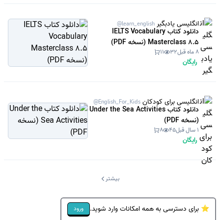
انگلیسی یادبگیر
@learn_english
دانلود کتاب IELTS Vocabulary
Masterclass 8.5 (نسخه PDF)
8 ماه قبل
32
11
رایگان
انگلیسی برای کودکان
@English_For_Kids
دانلود کتاب Under the Sea Activities
(نسخه PDF)
1 سال قبل
45
8
رایگان
بیشتر
⭐ برای دسترسی به همه امکانات وارد شوید.
ورود