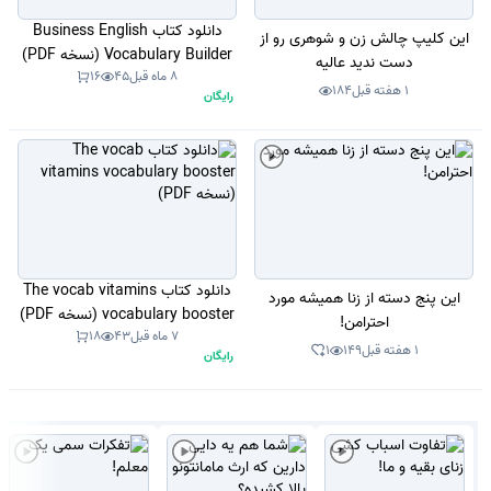
دانلود کتاب Business English
این کلیپ چالش زن و شوهری رو از
Vocabulary Builder (نسخه PDF)
دست ندید عالیه
8 ماه قبل
45
16
1 هفته قبل
184
رایگان
دانلود کتاب The vocab vitamins
این پنج دسته از زنا همیشه مورد
vocabulary booster (نسخه PDF)
احترامن!
7 ماه قبل
43
18
1 هفته قبل
149
1
رایگان