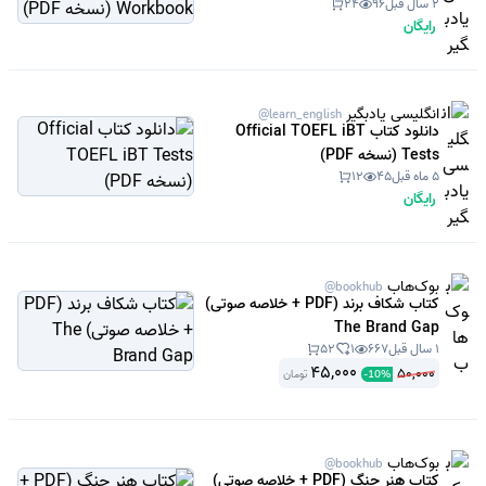
2 سال قبل
96
24
رایگان
انگلیسی یادبگیر
@learn_english
دانلود کتاب Official TOEFL iBT
Tests (نسخه PDF)
5 ماه قبل
45
12
رایگان
بوک‌هاب
@bookhub
کتاب شکاف برند (PDF + خلاصه صوتی)
The Brand Gap
1 سال قبل
667
1
52
45,000
50,000
تومان
-
10
%
بوک‌هاب
@bookhub
کتاب هنر جنگ (PDF + خلاصه صوتی)