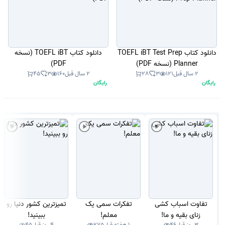
دانلود کتاب TOEFL iBT Test Prep
دانلود کتاب TOEFL iBT (نسخه
Planner (نسخه PDF)
PDF)
2 سال قبل
121
3
28
2 سال قبل
160
3
45
رایگان
رایگان
تفاوت اسباب کشی
تفکرات سمی یک
تمیزترین کشور دنیا رو
زنای بقیه و ما!
معلم!
ببینید!
3 روز قبل
46
1 هفته قبل
275
4 روز قبل
45