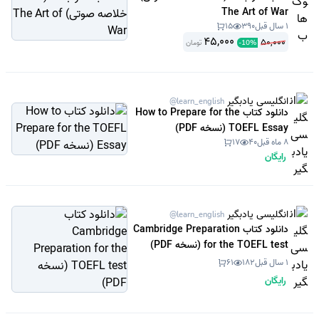
The Art of War
1 سال قبل
390
15
45,000
50,000
تومان
-
10
%
انگلیسی یادبگیر
@learn_english
دانلود کتاب How to Prepare for the
TOEFL Essay (نسخه PDF)
8 ماه قبل
40
17
رایگان
انگلیسی یادبگیر
@learn_english
دانلود کتاب Cambridge Preparation
for the TOEFL test (نسخه PDF)
1 سال قبل
182
61
رایگان