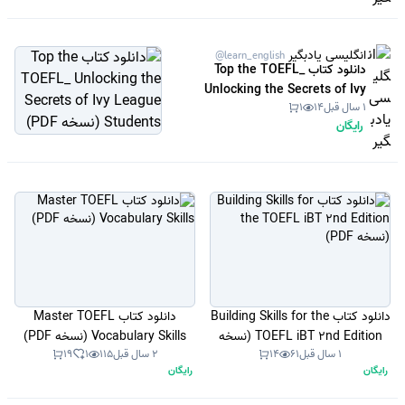
انگلیسی یادبگیر
@learn_english
دانلود کتاب Top the TOEFL_
Unlocking the Secrets of Ivy
1 سال قبل
14
1
League Students (نسخه PDF)
رایگان
دانلود کتاب Building Skills for the
دانلود کتاب Master TOEFL
TOEFL iBT 2nd Edition (نسخه
Vocabulary Skills (نسخه PDF)
1 سال قبل
61
14
2 سال قبل
115
1
19
PDF)
رایگان
رایگان