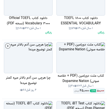
دانلود کتاب 1800 TOEFL
دانلود کتاب Official TOEFL
ESSENTIAL VOCABULARY
Vocabulary 3000 (نسخه PDF)
1 سال قبل
140
59
1 سال قبل
421
181
(نسخه PDF)
رایگان
رایگان
کتاب ملت دوپامین (PDF + خلاصه
چرا هرچی سن آدم بالاتر میره کمتر
صوتی) Dopamine Nation
توضیح میده!
1 سال قبل
724
40
4 روز قبل
68
45,000
50,000
تومان
-
10
%