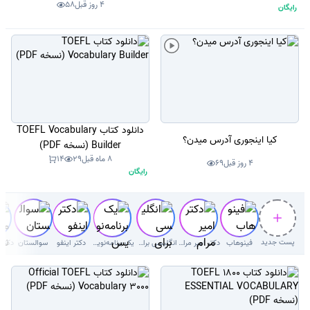
4 روز قبل
58
رایگان
دانلود کتاب TOEFL Vocabulary
کیا اینجوری آدرس میدن؟
Builder (نسخه PDF)
8 ماه قبل
29
14
4 روز قبل
69
رایگان
پست جدید
فینوهاب
دکتر امیر مرام قرطاول
انگلیسی برای کودکان
یک برنامه‌نویس
دکتر اینفو
سوالستان