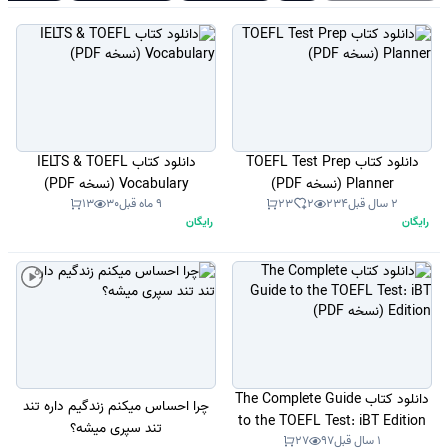
دانلود کتاب TOEFL Test Prep
دانلود کتاب IELTS & TOEFL
Planner (نسخه PDF)
Vocabulary (نسخه PDF)
2 سال قبل
234
2
23
9 ماه قبل
30
13
رایگان
رایگان
دانلود کتاب The Complete Guide
چرا احساس میکنم زندگیم داره تند
to the TOEFL Test: iBT Edition
تند سپری میشه؟
1 سال قبل
97
27
(نسخه PDF)