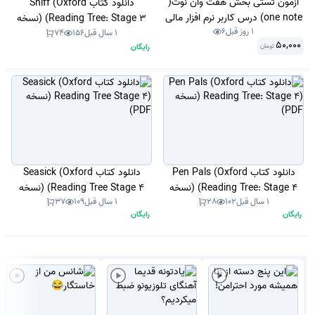
آزمون تستی بخش هفت وان نوت(
دانلود کتاب Sniff (Oxford
one note) درس کاربر نرم افزار مالی
Reading Tree: Stage 3) (نسخه
1 روز قبل
6
پایه دهم حسابداری شاخه کاردانش
PDF)
1 سال قبل
156
74
50,000
رایگان
تومان
اردیبهشت 1404 با جواب.
دانلود کتاب Pen Pals (Oxford
دانلود کتاب Seasick (Oxford
Reading Tree: Stage 4) (نسخه
Reading Tree Stage 4) (نسخه
1 سال قبل
102
28
1 سال قبل
109
37
PDF)
PDF)
رایگان
رایگان