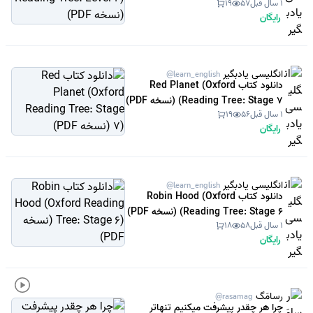
1 سال قبل
57
19
(نسخه PDF)
رایگان
انگلیسی یادبگیر
@learn_english
دانلود کتاب Red Planet (Oxford
Reading Tree: Stage 7) (نسخه PDF)
1 سال قبل
56
19
رایگان
انگلیسی یادبگیر
@learn_english
دانلود کتاب Robin Hood (Oxford
Reading Tree: Stage 6) (نسخه PDF)
1 سال قبل
58
18
رایگان
رسامَگ
@rasamag
چرا هر چقدر پیشرفت میکنیم تنهاتر