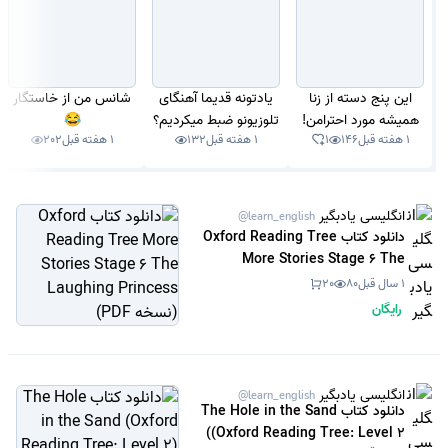
این پنج دسته از زنا
یادتونه قدیما آهنگای
شانس من از خاستگار
همیشه مورد احترامن!
تلوزیونو ضبط میکردیم؟
😂
1 هفته قبل
146
1
1 هفته قبل
132
1 هفته قبل
202
انگلیسی یادبگیر
@learn_english
دانلود کتاب Oxford Reading Tree
More Stories Stage 6 The
Laughing Princess (نسخه PDF)
1 سال قبل
80
20
رایگان
انگلیسی یادبگیر
@learn_english
دانلود کتاب The Hole in the Sand
(Oxford Reading Tree: Level 2)