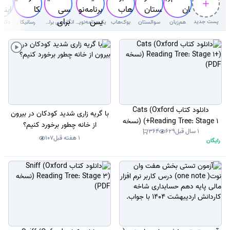
پست جدید
هم‌زبان
سوالستان
بوک‌هاب
یک برنامه‌نویس
انگلیسی برای کودکان
رسانیکا
دکتر 
دانلود کتاب Cats (Oxford
با گریه زاری شدید کودکان در بیرون
Reading Tree: Stage 1+) (نسخه
از خانه چطور برخورد کنیم؟
1 سال قبل
629
364
PDF)
1 هفته قبل
107
رایگان