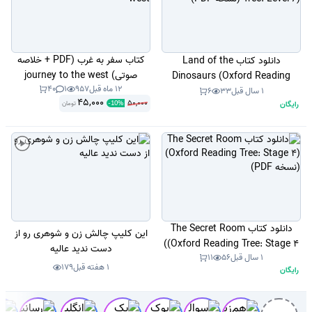
کتاب سفر به غرب (PDF + خلاصه
دانلود کتاب Land of the
صوتی) journey to the west
Dinosaurs (Oxford Reading
12 ماه قبل
957
1
40
Tree: Level 6) (نسخه PDF)
1 سال قبل
33
6
45,000
50,000
رایگان
تومان
-
10
%
دانلود کتاب The Secret Room
این کلیپ چالش زن و شوهری رو از
(Oxford Reading Tree: Stage 4)
دست ندید عالیه
1 سال قبل
56
11
(نسخه PDF)
1 هفته قبل
179
رایگان