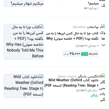
میشیم؟
1 روز قبل
11
بوک‌هاب
@bookhub
کتاب چرا تا به حال کسی این‌ها را به من
نگفته بود؟ (PDF + خلاصه صوتی) Why
Has Nobody Told Me This Before
7 ماه قبل
321
7
45,000
50,000
تومان
-
10
%
انگلیسی یادبگیر
@learn_english
دانلود کتاب Wild Weather (Oxford
Reading Tree: Stage 6) (نسخه PDF)
1 سال قبل
24
7
رایگان