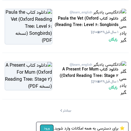
انگلیسی یادبگیر
@learn_english
دانلود کتاب Paula the Vet (Oxford
Reading Tree: Level 6: Songbirds)
(نسخه PDF)
1 سال قبل
38
10
رایگان
انگلیسی یادبگیر
@learn_english
دانلود کتاب A Present For Mum
(Oxford Reading Tree: Stage 2)
1 سال قبل
38
11
(نسخه PDF)
رایگان
بیشتر
⭐ برای دسترسی به همه امکانات وارد شوید.
ورود