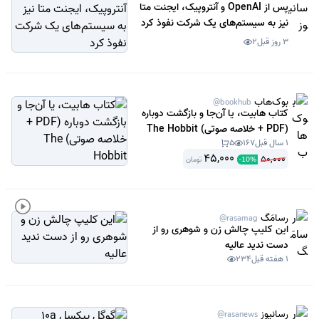
پس از OpenAI و آنتروپیک، ایجنت متا
نیز به سیستم‌های یک شرکت نفوذ کرد
3 روز قبل
2
بوک‌هاب
@bookhub
کتاب هابیت، یا آن‌جا و بازگشت دوباره
(PDF + خلاصه صوتی) The Hobbit
1 سال قبل
167
5
45,000
50,000
تومان
-
10
%
رسامَگ
@rasamag
این کلیپ چالش زن و شوهری رو از
دست ندید عالیه
1 هفته قبل
234
رسانیوز
@rasanews