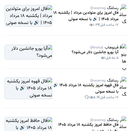
رسامَگ
@rasamag
فال امروز برای متولدین مرداد | یکشنبه 18
مرداد 1405 | 🔊 با نسخه صوتی
17 ساعت قبل
1.3K
فینوهاب
@finohub
آیا یورو جانشین دلار می‌شود؟
5 ماه قبل
1
رسامَگ
@rasamag
فال قهوه امروز یکشنبه 18 مرداد 1405 🔊
با نسخه صوتی
17 ساعت قبل
5.1K
1
رسامَگ
@rasamag
فال حافظ امروز یکشنبه 18 مرداد 1405