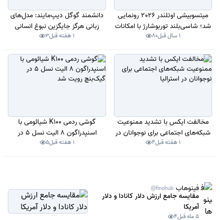
میتسوبیشی اوتلندر 2026 رونمایی
دانشمند گوگل دیپ‌مایند: مدل‌های
شد؛ شاسی‌بلند توربوشارژ با امکانات
زبانی هرگز جایگزین نبوغ انسانی
1 سال قبل
80
1 هفته قبل
3
رفاهی متعدد
نخواهند شد
مخالفت ایکس با تشدید ممنوعیت
گوشی ردمی K100 شیائومی با
شبکه‌های اجتماعی برای نوجوانان در
اسنپدراگون 8 الیت نسل 5 در
1 هفته قبل
4
1 هفته قبل
5
استرالیا
گیک‌بنچ رویت شد
فینوهاب
@finohub
مقایسه جامع ارزش دلار کانادا و دلار
آمریکا
5 ماه قبل
4