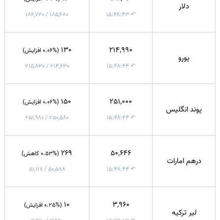
دلار
185,680 / 186,720
↶ ۱۵:۴۸:۴۳
130
214,990
(0.06% افزایش)
یورو
214,630 / 215,830
↶ ۱۵:۴۸:۴۴
150
251,000
(0.06% افزایش)
پوند انگلیس
250,580 / 251,980
↶ ۱۵:۴۸:۴۴
269
50,646
(0.53% کاهش)
درهم امارات
50,588 / 51,117
↶ ۱۵:۴۸:۴۴
10
3,960
(0.25% افزایش)
لیر ترکیه