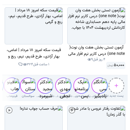
دارد.
آزمون تستی بخش هفت وان نوت(
قیمت سکه امروز 18 مرداد | امامی،
one note) درس کاربر نرم افزار مالی
بهار آزادی، طرح قدیم، نیم، ربع و
4 روز قبل
9
پایه دهم حسابداری شاخه کاردانش
گرمی
1 ساعت قبل
324
1
50,000
تومان
اردیبهشت 1404 با جواب.
پست جدید
انگلیسی یادبگیر
یک برنامه‌نویس
دکتر مهدی نجفی دلوئی
دکتر‌ مجید شیرمردی‌
سوالستان
فینوهاب
ر