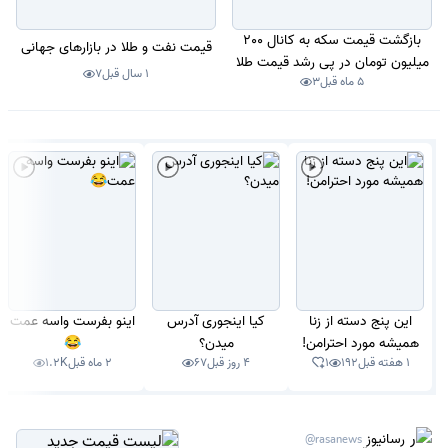
بازگشت قیمت سکه به کانال 200
قیمت نفت و طلا در بازارهای جهانی
میلیون تومان در پی رشد قیمت طلا
1 سال قبل
7
5 ماه قبل
3
این پنج دسته از زنا
کیا اینجوری آدرس
اینو بفرست واسه عمت
همیشه مورد احترامن!
میدن؟
😂
1 هفته قبل
192
1
4 روز قبل
67
2 ماه قبل
1.2K
رسانیوز
@rasanews