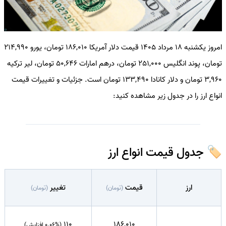
امروز یکشنبه 18 مرداد 1405 قیمت دلار آمریکا 186,010 تومان، یورو 214,990
تومان، پوند انگلیس 251,000 تومان، درهم امارات 50,646 تومان، لیر ترکیه
3,960 تومان و دلار کانادا 133,490 تومان است. جزئیات و تغییرات قیمت
انواع ارز را در جدول زیر مشاهده کنید:
🏷️ جدول قیمت انواع ارز
ارز
قیمت
تغییر
(تومان)
(تومان)
110
186,010
(0.06% افزایش)