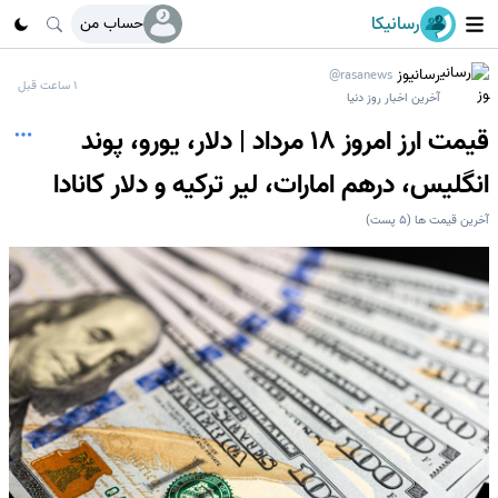
رسانیکا
حساب من
رسانیوز
@rasanews
1 ساعت قبل
آخرین اخبار روز دنیا
قیمت ارز امروز 18 مرداد | دلار، یورو، پوند
انگلیس، درهم امارات، لیر ترکیه و دلار کانادا
آخرین قیمت ها
(
5
پست)