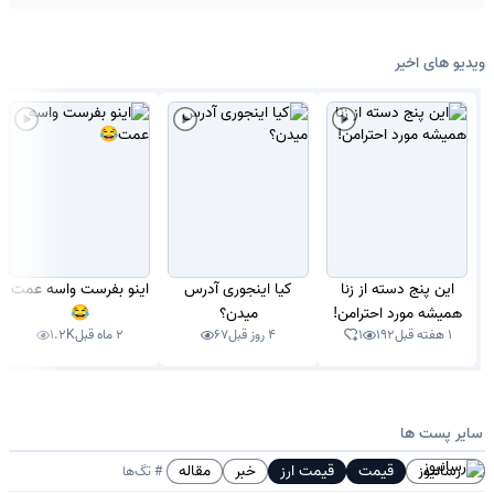
پوند استرلینگ (GBP) واحد پول رسمی بریتانیا و یکی از قدیمی‌ترین
ارزهای رایج در جهان است. این ارز به دلیل ثبات اقتصادی و جایگاه مالی
ویدیو های اخیر
لندن به عنوان یکی از مراکز بزرگ مالی دنیا، از اهمیت ویژه‌ای برخوردار
است. پوند انگلیس معمولاً در برابر سایر ارزها ارزش بالاتری دارد و در
بازارهای جهانی از حجم معاملات قابل توجهی برخوردار است.
درهم امارات
درهم امارات (AED) واحد پول رسمی امارات متحده عربی است و به
این پنج دسته از زنا
کیا اینجوری آدرس
اینو بفرست واسه عمت
دلیل روابط تجاری گسترده این کشور با ایران و سایر کشورها، از ارزهای
همیشه مورد احترامن!
میدن؟
😂
1 هفته قبل
192
1
4 روز قبل
67
2 ماه قبل
1.2K
پرتقاضا در بازار منطقه محسوب می‌شود. نرخ درهم معمولاً با دلار آمریکا
ارتباط نزدیکی دارد، زیرا ارزش آن به دلار متصل (Peg) است. این موضوع
باعث شده نوسانات آن تا حد زیادی تحت تأثیر تغییرات دلار باشد.
سایر پست ها
رسانیوز
قیمت
قیمت ارز
خبر
مقاله
# تگ‌ها
لیر ترکیه