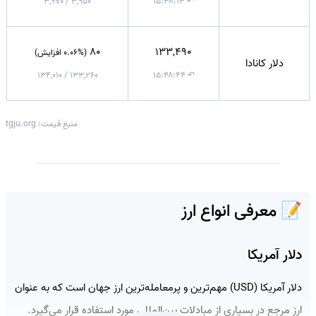
3,950 / 3,970
↶ ۱۵:۳۸:۱۳
80
133,490
(0.06% افزایش)
دلار کانادا
133,260 / 134,010
↶ ۱۵:۴۸:۴۴
منبع قیمت: tgju.org
📝 معرفی انواع ارز
دلار آمریکا
دلار آمریکا (USD) مهم‌ترین و پرمعامله‌ترین ارز جهان است که به عنوان
ارز مرجع در بسیاری از مبادلات بین‌المللی مورد استفاده قرار می‌گیرد.