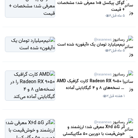
گوگل پیکسل 10a معرفی شد؛ مشخصات
+ قیمت
5 ماه قبل
6
رسانیوز
@rasanews
نیم‌میلیارد تومان یک «آیفون» شده است
5 ماه قبل
3
رسانیوز
@rasanews
AMD کارت گرافیک Radeon RX 9050 را
در نسخه‌های 8 و 4 گیگابایتی آماده
می‌کند
1 هفته قبل
2
رسانیوز
@rasanews
آنر X6d 5G معرفی شد؛ ارزشمند و
خوش‌قیمت با دوربین 50 مگاپیکسلی