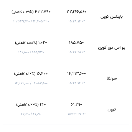
432,790
112,146,560
(0.39% کاهش)
بایننس کوین
111,405,420 / 112,649,940
↶ ۱۵:۴۸:۱۴
1,020
185,750
(0.55% کاهش)
یو اس دی کوین
185,730 / 186,800
↶ ۱۵:۴۶:۵۱
16,400
14,213,600
(0.12% کاهش)
سولانا
14,082,500 / 14,266,000
↶ ۱۵:۴۸:۱۴
140
61,290
(0.23% کاهش)
ترون
61,090 / 61,620
↶ ۱۵:۴۲:۳۶