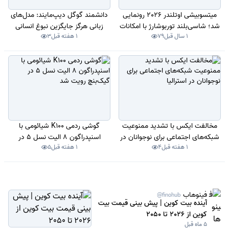
میتسوبیشی اوتلندر 2026 رونمایی
دانشمند گوگل دیپ‌مایند: مدل‌های
شد؛ شاسی‌بلند توربوشارژ با امکانات
زبانی هرگز جایگزین نبوغ انسانی
1 سال قبل
79
1 هفته قبل
3
رفاهی متعدد
نخواهند شد
مخالفت ایکس با تشدید ممنوعیت
گوشی ردمی K100 شیائومی با
شبکه‌های اجتماعی برای نوجوانان در
اسنپدراگون 8 الیت نسل 5 در
1 هفته قبل
4
1 هفته قبل
5
استرالیا
گیک‌بنچ رویت شد
فینوهاب
@finohub
آینده بیت کوین | پیش بینی قیمت بیت
کوین از 2026 تا 2050
5 ماه قبل