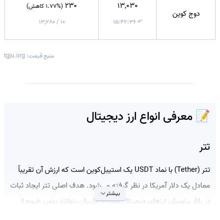
230
13,030
(1.77% کاهش)
دوج کوین
10 / 13,280
↶ ۱۵:۴۲:۳۶
منبع قیمت: tgju.org
📝 معرفی انواع ارز دیجیتال
تتر
تتر (Tether) با نماد USDT یک استیبل‌کوین است که ارزش آن تقریباً
معادل یک دلار آمریکا در نظر گرفته می‌شود. هدف اصلی تتر ایجاد ثبات
بیشتر
در بازار پرنوسان ارزهای دیجیتال است تا کاربران بتوانند بدون خروج از
بازار کریپتو، دارایی خود را به یک واحد باثبات تبدیل کنند. تتر یکی از