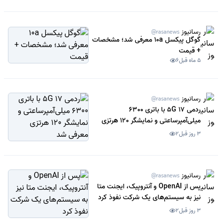
رسانیوز
@rasanews
گوگل پیکسل 10a معرفی شد؛ مشخصات
+ قیمت
5 ماه قبل
6
رسانیوز
@rasanews
ردمی 17 5G با باتری 6300
میلی‌آمپرساعتی و نمایشگر 120 هرتزی
معرفی شد
3 روز قبل
2
رسانیوز
@rasanews
پس از OpenAI و آنتروپیک، ایجنت متا
نیز به سیستم‌های یک شرکت نفوذ کرد
3 روز قبل
2