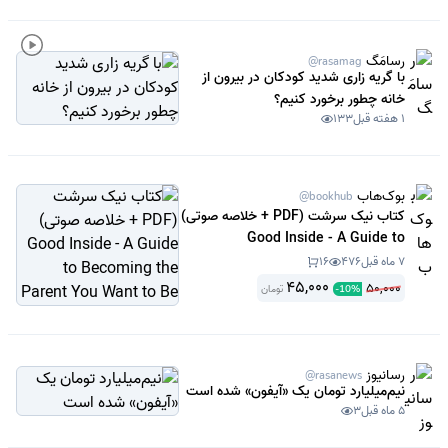
رسامَگ
@rasamag
با گریه زاری شدید کودکان در بیرون از
خانه چطور برخورد کنیم؟
1 هفته قبل
133
بوک‌هاب
@bookhub
کتاب نیک سرشت (PDF + خلاصه صوتی)
Good Inside - A Guide to
Becoming the Parent You Want to
7 ماه قبل
476
16
Be
45,000
50,000
تومان
-
10
%
رسانیوز
@rasanews
نیم‌میلیارد تومان یک «آیفون» شده است
5 ماه قبل
3