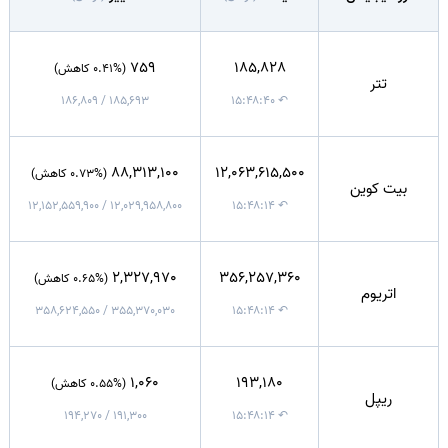
759
185,828
(0.41% کاهش)
تتر
185,693 / 186,809
↶ ۱۵:۴۸:۴۰
88,313,100
12,063,615,500
(0.73% کاهش)
بیت کوین
12,029,958,800 / 12,152,559,900
↶ ۱۵:۴۸:۱۴
2,327,970
356,257,360
(0.65% کاهش)
اتریوم
355,370,030 / 358,624,550
↶ ۱۵:۴۸:۱۴
1,060
193,180
(0.55% کاهش)
ریپل
191,300 / 194,270
↶ ۱۵:۴۸:۱۴