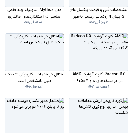
مشخصات فنی و قیمت پیکسل واچ
مدل Mythos آنتروپیک چند نقص‌
5 پیش از رونمایی رسمی به‌طور
اساسی در استانداردهای رمزنگاری
3 روز قبل
3
1 هفته قبل
1
کامل فاش شد
کشف کرد
AMD کارت گرافیک Radeon RX
اختلال در خدمات الکترونیکی 4 بانک؛
9050 را در نسخه‌های 8 و 4
دلیل نامشخص است
1 هفته قبل
2
1 ماه قبل
10
گیگابایتی آماده می‌کند