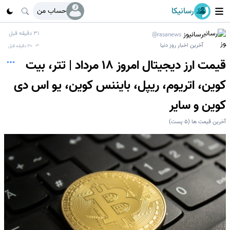
رسانیکا
حساب من
رسانیوز
31 دقیقه قبل
@rasanews
آخرین اخبار روز دنیا
↶
30 دقیقه قبل
قیمت ارز دیجیتال امروز 18 مرداد | تتر، بیت
کوین، اتریوم، ریپل، بایننس کوین، یو اس دی
کوین و سایر
آخرین قیمت ها
(
5
پست)