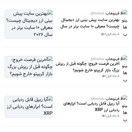
فینوهاب
@finohub
بهترین سایت پیش بینی ارز دیجیتال
چیست؟ معرفی 10 سایت برتر در سال
2026
5 ماه قبل
8
فینوهاب
@finohub
آخرین فرصت خروج: چگونه قبل از ریزش
بزرگ بازار کریپتو خارج شویم؟
5 ماه قبل
1
فینوهاب
@finohub
آیا ریپل قابل ردیابی است؟ ابزارهای
ردیابی ارز XRP
5 ماه قبل
1