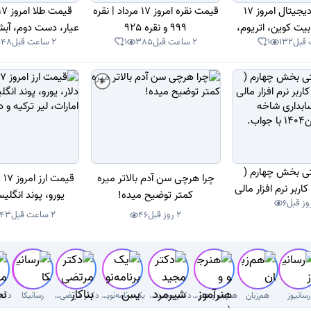
ن واقعی طلا بیشتر است. سکه گرمی گزینه‌ای مناسب برای شروع سرمایه‌گذ
قیمت ارز دیجیتال امروز 17
قیمت نقره امروز 17 مرداد | نقره
 بیت کوین، اتریوم،
999 و نقره 925
عیار، دست دوم، آبش
132
1
2 ساعت قبل
385
1
2 ساعت قبل
548
س کوین، یو اس دی
24 عیار
ن و سایر
ی بخش چهارم (
چرا هرچی سن آدم بالاتر میره
قیم
ربر نرم افزار مالی
کمتر توضیح میده!
یورو، پوند انگل
6
حسابداری شاخه
امارات، لیر ترکیه و 
2 روز قبل
46
2 ساعت قبل
43
جواب.
رسانیوز
هم‌زبان
هنرجو و هنرآموز( سوال با جواب)
دکتر‌ مجید شیرمردی‌
یک برنامه‌نویس
دکتر مرتضی بناکار
رسانیکا