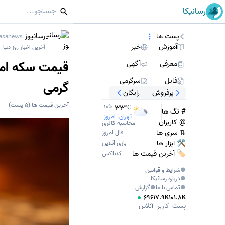
رسانیکا
رسانیوز
پست ها
asanews
آموزش
خبر
آخرین اخبار روز دنیا
معرفی
آگهی
فایل
سرگرمی
گرمی
پرفروش
رایگان
آخرین قیمت ها
(
5
پست)
33
10
%
°C
# تگ ها
تهران، امروز
@ کاربران
محاسبه کالری
⇅ سری ها
فال امروز
🛠 ابزار ها
بازی آنلاین
🏷️ آخرین قیمت ها
کدباکس
●
شرایط و قوانین
●
درباره
رسانیکا
●
تماس با ما
●
گزارش
696
17.9K
101.8K
پست
کاربر
آنلاین