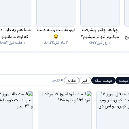
جه کمتر گزینه محبوبی محسوب می‌شود. نیم سکه در بازار معمولاً با حباب
همراه است.
چرا هر چقدر پیشرفت
اینو بفرست واسه عمت
شما هم یه دایی دا
یح
میکنیم تنهاتر میشیم؟
😂
که ارث مامانتونو با
2 روز قبل
22
2 ماه قبل
1.2K
1 هفته قبل
153
کشیده؟
ترین سکه‌های رایج در بازار طلاست که به دلیل قیمت پایین‌تر، بیشتر برا
د خریداری می‌شود. با وجود وزن کمتر، نوسانات قیمتی آن گاهی می‌تواند ب
أثیر میزان تقاضا قرار گیرد. ربع سکه برای افرادی مناسب است که می‌خواهن
قیمت
قیمت سکه
خبر
مقاله
# تگ‌ها
وع سکه طلا در بازار است که وزن آن حدود یک گرم بوده و بیشتر برای هدی
. به دلیل اندازه کوچک و دسترسی آسان، این سکه طرفداران زیادی دارد ام