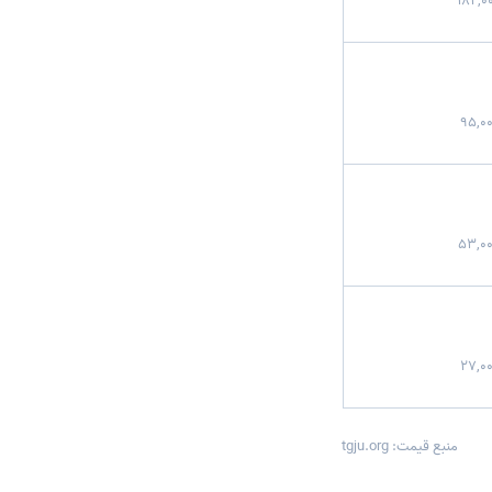
منبع قیمت: tgju.org