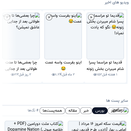
ویدیو های اخیر
قدیما تو مراسما پسرا
اینو بفرست واسه عمت
چرا بعضی‌ها تا مدت
شام میبردن بخش زنونه
😂
طولانی بعد از جدایی
1 هفته قبل
152
2 ماه قبل
1.2K
2 روز قبل
23
😂 نگو که یادت نمیاد!
عاشق نمیشن؟
سایر پست ها
رسانیوز
بورس
خبر
مقاله
همه‌پست‌ها
# تگ‌ها