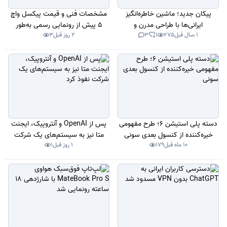
پیکان جدید؛ ماشین خاطره‌انگیز
مشخصات فنی و قیمت پیکسل واچ
ایرانی‌ها با طراحی مدرن و
5 پیش از رونمایی رسمی به‌طور
1 سال قبل
275
1
3
2 روز قبل
3
هیجان‌انگیز
کامل فاش شد
دسته پلی‌ استیشن 6؛ طرح مفهومی
پس از OpenAI و آنتروپیک، ایجنت
خیره‌کننده از کنسول بعدی سونی
متا نیز به سیستم‌های یک شرکت
10 ماه قبل
179
1 روز قبل
1
نفوذ کرد