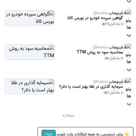
فینوهاب
@finohub
گواهی سپرده خودرو در بورس کالا
5 ماه قبل
45
فینوهاب
@finohub
محاسبه سود به روش TTM
5 ماه قبل
1
فینوهاب
@finohub
سرمایه گذاری در طلا بهتر است یا دلار؟
5 ماه قبل
2
بیشتر
⭐ برای دسترسی به همه امکانات وارد شوید.
ورود