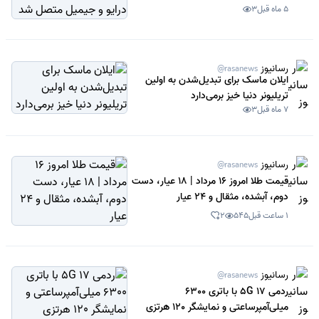
متصل شد
5 ماه قبل
3
رسانیوز
@rasanews
ایلان ماسک برای تبدیل‌شدن به اولین
تریلیونر دنیا خیز برمی‌دارد
7 ماه قبل
3
رسانیوز
@rasanews
قیمت طلا امروز 16 مرداد | 18 عیار، دست
دوم، آبشده، مثقال و 24 عیار
1 ساعت قبل
545
2
رسانیوز
@rasanews
ردمی 17 5G با باتری 6300
میلی‌آمپرساعتی و نمایشگر 120 هرتزی