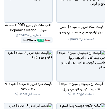
کتاب ملت دوپامین (PDF + خلاصه
قیمت سکه امروز 16 مرداد | امامی،
صوتی) Dopamine Nation
بهار آزادی، طرح قدیم، نیم، ربع و
1 سال قبل
717
38
گرمی
1 ساعت قبل
323
1
45,000
50,000
تومان
-
10
%
قیمت ارز دیجیتال امروز 16 مرداد |
قیمت نقره امروز 16 مرداد | نقره 999
تتر، بیت کوین، اتریوم، ریپل،
و نقره 925
1 ساعت قبل
132
1
1 ساعت قبل
384
1
بایننس کوین، یو اس دی کوین و
سایر