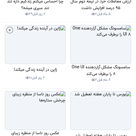
ارزش معاملات خرد در نیمه دوم سال
چرا احساس میکنم زندگیم داره تند
95 درصد افزایش داشت
تند سپری میشه؟
5 ماه قبل
2
2 روز قبل
29
سامسونگ مشکل آزاردهنده One UI
ژاپن در آینده زندگی میکند!
8 را برطرف می‌کند
2 روز قبل
10
8 ماه قبل
2
عکس روز ناسا از منظره زیبای
بورس تا پایان هفته تعطیل شد