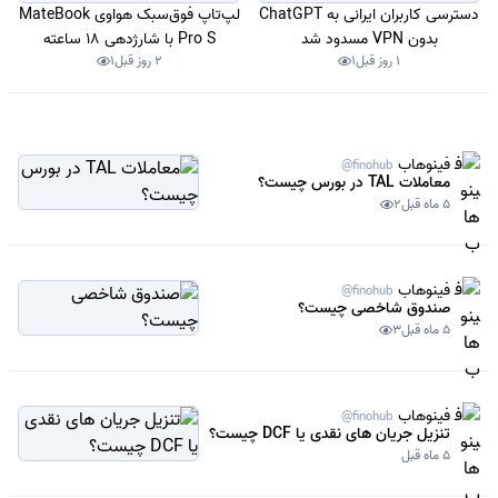
دسترسی کاربران ایرانی به ChatGPT
لپ‌تاپ فوق‌سبک هواوی MateBook
بدون VPN مسدود شد
Pro S با شارژدهی 18 ساعته
1 روز قبل
1
2 روز قبل
1
رونمایی شد
فینوهاب
@finohub
معاملات TAL در بورس چیست؟
5 ماه قبل
2
فینوهاب
@finohub
صندوق شاخصی چیست؟
5 ماه قبل
3
فینوهاب
@finohub
تنزیل جریان های نقدی یا DCF چیست؟
5 ماه قبل