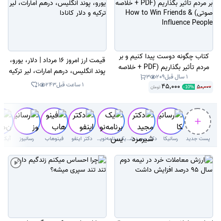
کتاب چگونه دوست پیدا کنیم و بر
قیمت ارز امروز 16 مرداد | دلار، یورو،
مردم تأثیر بگذاریم (PDF + خلاصه
پوند انگلیس، درهم امارات، لیر ترکیه
1 سال قبل
209
3
صوتی) How to Win Friends &
و دلار کانادا
1 ساعت قبل
243
1
45,000
50,000
تومان
Influence People
-
10
%
پست جدید
رسانیکا
دکتر‌ مجید شیرمردی‌
یک برنامه‌نویس
دکتر اینفو
فینوهاب
رسانیوز
آیکون