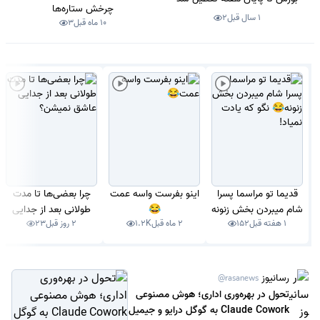
چرخش ستاره‌ها
1 سال قبل
2
10 ماه قبل
3
قدیما تو مراسما پسرا
اینو بفرست واسه عمت
چرا بعضی‌ها تا مدت
شام میبردن بخش زنونه
😂
طولانی بعد از جدایی
1 هفته قبل
152
2 ماه قبل
1.2K
2 روز قبل
23
😂 نگو که یادت نمیاد!
عاشق نمیشن؟
رسانیوز
@rasanews
تحول در بهره‌وری اداری؛ هوش مصنوعی
Claude Cowork به گوگل درایو و جیمیل