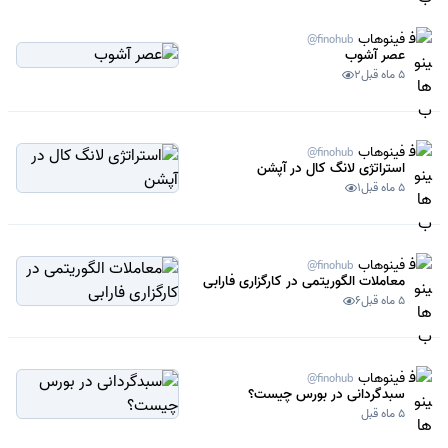
فینوهاب
@finohub
عصر آشوب
5 ماه قبل
2
فینوهاب
@finohub
استراتژی لانگ کال در آپشن
5 ماه قبل
1
فینوهاب
@finohub
معاملات الگوریتمی در کارگزاری فارابی
5 ماه قبل
6
فینوهاب
@finohub
سبدگردانی در بورس چیست؟
5 ماه قبل