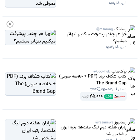
معرفی شد
1 روز قبل
1
رسامَگ
@rasamag
چرا هر چقدر پیشرفت میکنیم تنهاتر
میشیم؟
2 روز قبل
14
بوک‌هاب
@bookhub
کتاب شکاف برند (PDF + خلاصه صوتی)
The Brand Gap
1 سال قبل
657
1
51
45,000
50,000
تومان
-
10
%
رسانیوز
@rasanews
پایان هفته دوم لیگ ملت‌ها: رتبه ایران
مشخص شد