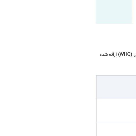
جدول زیر دسته‌بندی وزن بزرگسالان بر اساس مقادیر BMI است که توسط سازمان بهداشت جهانی (WHO) ارائه شده