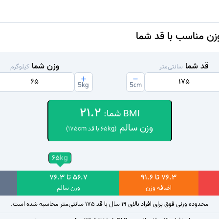
قد شما
وزن شما
سانتی‌متر
کیلوگرم
5
kg
5
cm
21.2
BMI شما:
وزن سالم
(
kg با قد
65
cm)
175
65
kg
76.3 تا 91.6
56.7 تا 76.3
اضافه وزن
وزن سالم
محدوده وزنی فوق برای افراد بالای 19 سال با قد
175
سانتی‌متر محاسبه شده است.