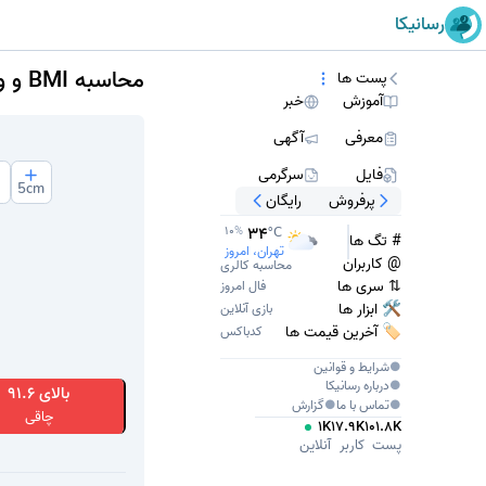
رسانیکا
محاسبه BMI و وزن مناسب با قد شما
پست ها
آموزش
خبر
معرفی
آگهی
فایل
سرگرمی
5
cm
پرفروش
رایگان
34
10
%
°C
# تگ ها
تهران، امروز
@ کاربران
محاسبه کالری
⇅ سری ها
فال امروز
🛠 ابزار ها
بازی آنلاین
🏷️ آخرین قیمت ها
کدباکس
●
شرایط و قوانین
●
درباره
رسانیکا
بالای 91.6
●
تماس با ما
●
گزارش
چاقی
1K
17.9K
101.8K
پست
کاربر
آنلاین