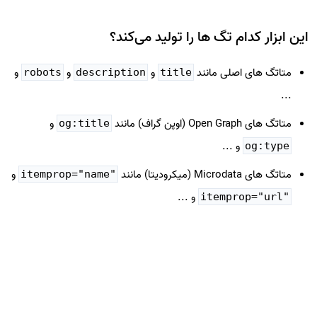
این ابزار کدام تگ ها را تولید می‌کند؟
متاتگ های اصلی مانند
و
و
و
robots
description
title
...
متاتگ های Open Graph (اوپن گراف) مانند
و
og:title
و ...
og:type
متاتگ های Microdata (میکرودیتا) مانند
و
itemprop="name"
و ...
itemprop="url"
متاتگ های Twitter Card (توییتر کارت) مانند
و
twitter:card
و ...
twitter:description
متاتگ های Dublin Core (دابلین کور) مانند
و
DC.title
و ...
DC.creator