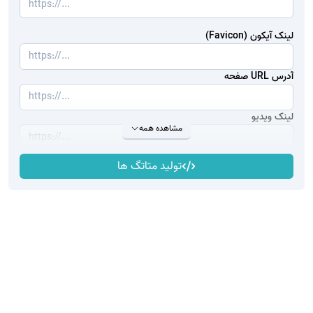
لینک آیکون (Favicon)
آدرس URL صفحه
لینک ویدیو
مشاهده همه
تولید متاتگ ها
لینک صدا
نام ناشر
نام نویسنده
کلمات کلیدی