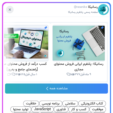
رسانیکا
@rasanika
صفحه رسمی پلتفرم رسانیکا
رسانیکا: پلتفرم ایرانی فروش محتوای
کسب درآمد از فروش محتوای مجاز
مجازی
[راهنمای جامع و به‌روز]
9 ماه قبل
377
5
1 سال قبل
125
12
1
مشاهده همه
کتاب الکترونیکی
سلامتی
برنامه نویسی
خلاقیت
موفقیت
کسب و کار
فناوری
JavaScript
تولید محتوا