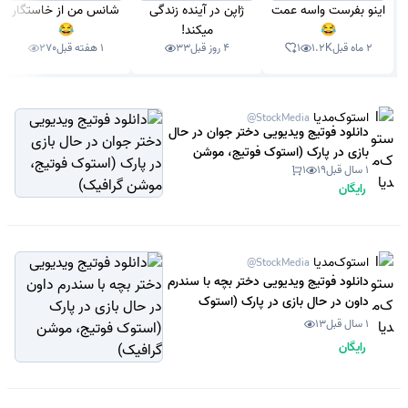
اینو بفرست واسه عمت
ژاپن در آینده زندگی
شانس من از خاستگار
😂
میکند!
😂
2 ماه قبل
1.2K
1
4 روز قبل
33
1 هفته قبل
270
استوک‌مدیا
@StockMedia
دانلود فوتیج ویدیویی دختر جوان در حال
بازی در پارک (استوک فوتیج، موشن
1 سال قبل
19
1
گرافیک)
رایگان
استوک‌مدیا
@StockMedia
دانلود فوتیج ویدیویی دختر بچه با سندرم
داون در حال بازی در پارک (استوک
فوتیج، موشن گرافیک)
1 سال قبل
13
رایگان