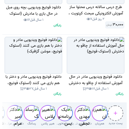
طرح درس سالانه درس محتوا ساز
دانلود فوتیج ویدیویی بچه روی مبل
آموزش الکترونیکی مبحث کپتویت ،
در حال بازی با مادرش (استوک
2 روز قبل
7
اتوپلی ( captivate . Auto play
فوتیج)
1 سال قبل
16
30,000
رایگان
تومان
Media Studio ) .
دانلود فوتیج ویدیویی مادر در حال
دانلود فوتیج ویدیویی مادر و دختر با
آموزش استفاده از چاقو به دخترش
هم بازی می کنند (استوک فوتیج،
1 سال قبل
18
3
1 سال قبل
27
3
(استوک فوتیج)
موشن گرافیک)
رایگان
رایگان
پست جدید
هم‌زبان
دکتر مهدی نجفی دلوئی
یک برنامه‌نویس
هییر پلاس
رسامَگ
دکتر امیر مرام قرطاول