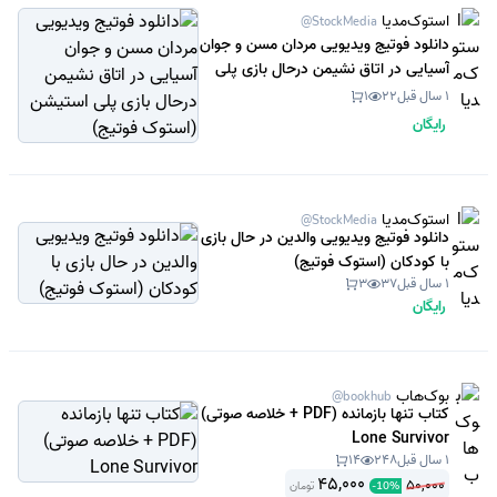
استوک‌مدیا
@StockMedia
دانلود فوتیج ویدیویی مردان مسن و جوان
آسیایی در اتاق نشیمن درحال بازی پلی
استیشن (استوک فوتیج)
1 سال قبل
22
1
رایگان
استوک‌مدیا
@StockMedia
دانلود فوتیج ویدیویی والدین در حال بازی
با کودکان (استوک فوتیج)
1 سال قبل
37
3
رایگان
بوک‌هاب
@bookhub
کتاب تنها بازمانده (PDF + خلاصه صوتی)
Lone Survivor
1 سال قبل
248
14
45,000
50,000
تومان
-
10
%