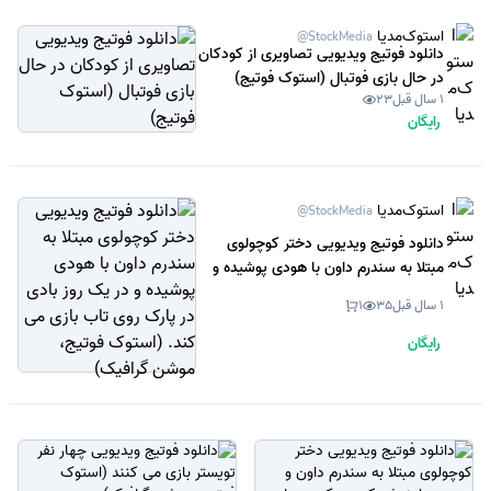
استوک‌مدیا
@StockMedia
دانلود فوتیج ویدیویی تصاویری از کودکان
در حال بازی فوتبال (استوک فوتیج)
1 سال قبل
23
رایگان
استوک‌مدیا
@StockMedia
دانلود فوتیج ویدیویی دختر کوچولوی
مبتلا به سندرم داون با هودی پوشیده و
در یک روز بادی در پارک روی تاب بازی
1 سال قبل
35
1
می کند. (استوک فوتیج، موشن گرافیک)
رایگان