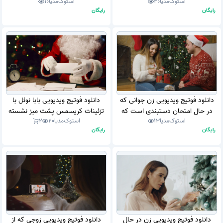
استوک‌مدیا
20
استوک‌مدیا
10
فوتیج)
می کنند (استوک فوتیج)
رایگان
رایگان
دانلود فوتیج ویدیویی زن جوانی که
دانلود فوتیج ویدیویی بابا نوئل با
در حال امتحان دستبندی است که
تزئینات کریسمس پشت میز نشسته
استوک‌مدیا
13
استوک‌مدیا
20
2
برای کریسمس توسط همسرش به او
در اتاقی نامه می خواند (استوک
رایگان
رایگان
داده شده است (استوک فوتیج)
فوتیج)
دانلود فوتیج ویدیویی زن در حال
دانلود فوتیج ویدیویی زوجی که از