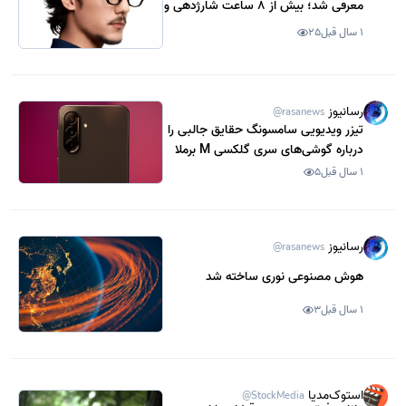
معرفی شد؛ بیش از 8 ساعت شارژدهی و
قیمت ارزان
1 سال قبل
25
رسانیوز
@rasanews
تیزر ویدیویی سامسونگ حقایق جالبی را
درباره گوشی‌های سری گلکسی M برملا
می‌کند
1 سال قبل
5
رسانیوز
@rasanews
هوش مصنوعی نوری ساخته شد
1 سال قبل
3
استوک‌مدیا
@StockMedia