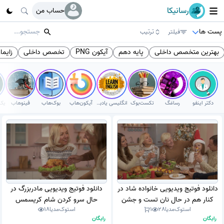
رسانیکا
حساب من
پست ها
فیلتر
ترتیب
بهترین متخصص داخلی
پایه دهم
آیکون PNG
تخصص داخلی
زایما
دکتر اینفو
رسامَگ
تکست‌بوک
انگلیسی یادبگیر
آیکون‌هاب
بوک‌هاب
فینوهاب
دانلود فوتیج ویدیویی خانواده شاد در
دانلود فوتیج ویدیویی مادربزرگ در
کنار هم در حال نان تست و جشن
حال سرو کردن شام کریسمس
استوک‌مدیا
28
1
استوک‌مدیا
18
گرفتن شام کریسمس (استوک
(استوک فوتیج)
رایگان
رایگان
فوتیج)