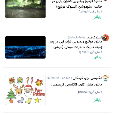
دانلود فوتیج ویدیویی قطران باران در
حالت اسلوموشن (استوک فوتیج)
1 سال قبل
12
3
رایگان
استوک‌مدیا
@StockMedia
دانلود فوتیج ویدیویی ذرات آبی در پس
زمینه تاریک با حرکت موجی (موشن
1 سال قبل
24
3
گرافیک)
رایگان
انگلیسی برای کودکان
@English_For_Kids
دانلود فلش کارت انگلیسی کریسمس
1 سال قبل
97
15
رایگان