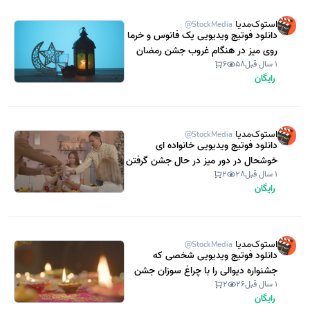
استوک‌مدیا
@StockMedia
دانلود فوتیج ویدیویی یک فانوس و خرما
روی میز در هنگام غروب جشن رمضان
1 سال قبل
58
6
(استوک فوتیج)
رایگان
استوک‌مدیا
@StockMedia
دانلود فوتیج ویدیویی خانواده ای
خوشحال در دور میز در حال جشن گرفتن
1 سال قبل
28
2
(استوک فوتیج)
رایگان
استوک‌مدیا
@StockMedia
دانلود فوتیج ویدیویی شخصی که
جشنواره دیوالی را با چراغ سوزان جشن
1 سال قبل
26
2
می گیرد (استوک فوتیج)
رایگان