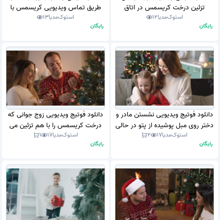
تزئین درخت کریسمس در اتاق
طریق تماس ویدیویی کریسمس با
استوک‌مدیا
12
استوک‌مدیا
13
نشیمن (استوک فوتیج)
دوستان خود صحبت می کنند
رایگان
رایگان
(استوک فوتیج)
دانلود فوتیج ویدیویی نشستن مادر و
دانلود فوتیج ویدیویی زوج جوانی که
دختر روی مبل پوشیده از پتو در حالی
درخت کریسمس را با هم تزئین می
استوک‌مدیا
17
2
استوک‌مدیا
17
1
که در اتاق نشیمن با تزئینات
کنند (استوک فوتیج)
رایگان
رایگان
کریسمس صحبت می کنند (استوک
فوتیج)