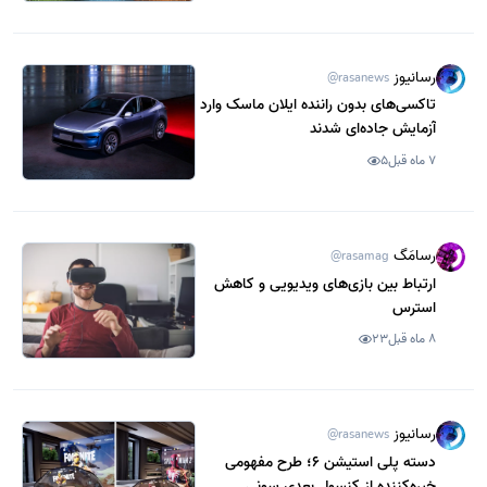
رسانیوز
@rasanews
تاکسی‌های بدون راننده ایلان ماسک وارد
آزمایش جاده‌ای شدند
7 ماه قبل
5
رسامَگ
@rasamag
ارتباط بین بازی‌های ویدیویی و کاهش
استرس
8 ماه قبل
23
رسانیوز
@rasanews
دسته پلی‌ استیشن 6؛ طرح مفهومی
خیره‌کننده از کنسول بعدی سونی