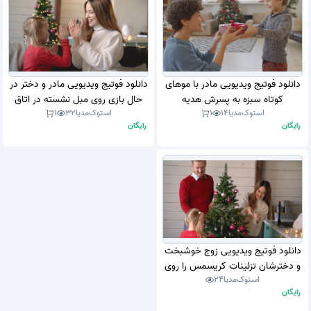
دانلود فوتیج ویدیویی مادر با موهای
دانلود فوتیج ویدیویی مادر و دختر در
کوتاه سبزه به پسرش هدیه
حال بازی روی مبل نشسته در اتاق
استوک‌مدیا
14
1
استوک‌مدیا
32
1
کریسمس می دهد و هر دو با شادی
نشیمن با تزئینات کریسمس (استوک
رایگان
رایگان
می خندند (استوک فوتیج)
فوتیج)
دانلود فوتیج ویدیویی زوج خوشبخت
و دخترشان تزئینات کریسمس را روی
استوک‌مدیا
24
درخت کریسمس در خانه آویزان کرده
رایگان
اند (استوک فوتیج)