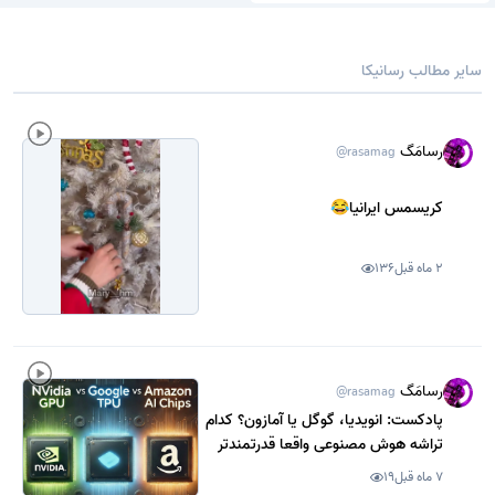
سایر مطالب رسانیکا
رسامَگ
@rasamag
کریسمس ایرانیا😂
2 ماه قبل
136
رسامَگ
@rasamag
پادکست: انویدیا، گوگل یا آمازون؟ کدام
تراشه هوش مصنوعی واقعا قدرتمندتر
است؟
7 ماه قبل
19