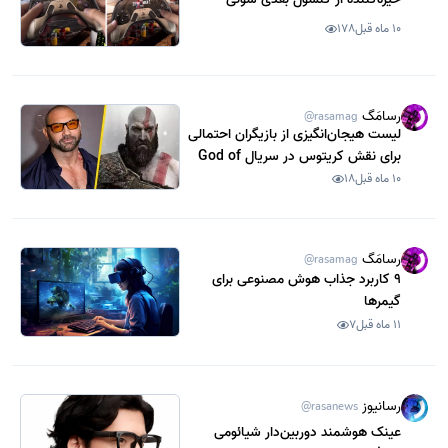
10 ماه قبل
178
رسامَگ
@rasamag
لیست هیجان‌انگیزی از بازیگران احتمالی
برای نقش کریتوس در سریال God of
War
10 ماه قبل
18
رسامَگ
@rasamag
9 کاربرد جذاب هوش مصنوعی برای
گیمرها
11 ماه قبل
7
رسانیوز
@rasanews
عینک هوشمند دوربین‌دار شیائومی