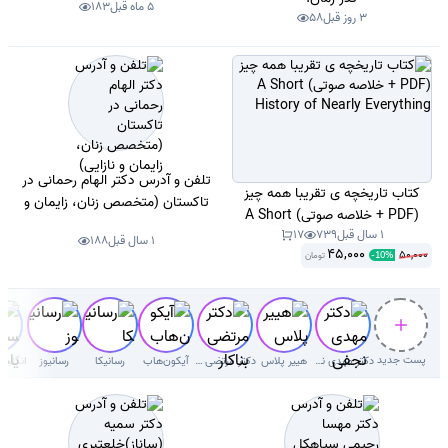
5 ماه قبل
183
3 روز قبل
58
تلفن و آدرس دکتر الهام رحمانی در
کتاب تاریخچه ی تقریبا همه چیز
تاکستان (متخصص زنان، زایمان و
(PDF + خلاصه صوتی) A Short
نازایی)
1 سال قبل
739
17
History of Nearly Everything
1 سال قبل
188
45,000
50,000
تومان
-
10
%
پست جدید
دکتر مهدی نجفی دلوئی
هییر پلاس
دکتر مرتضی بناکار
آیکون‌هاب
رسانیکا
رسانیوز