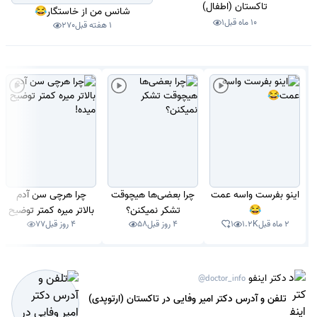
تاکستان (اطفال)
شانس من از خاستگار😂
10 ماه قبل
1
1 هفته قبل
270
اینو بفرست واسه عمت
چرا بعضی‌ها هیچوقت
چرا هرچی سن آدم
😂
تشکر نمیکنن؟
بالاتر میره کمتر توضیح
2 ماه قبل
1.2K
1
4 روز قبل
58
4 روز قبل
77
میده!
دکتر اینفو
@doctor_info
تلفن و آدرس دکتر امیر وفایی در تاکستان (ارتوپدی)