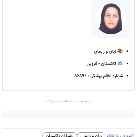
📚 زنان و زایمان
🗺️ تاکستان - قزوین
شماره نظام پزشکی: 86899
درخواست اصلاح اطلاعات پزشک
زنان و زایمان
پزشکان تاکستان
معرفی
مقاله