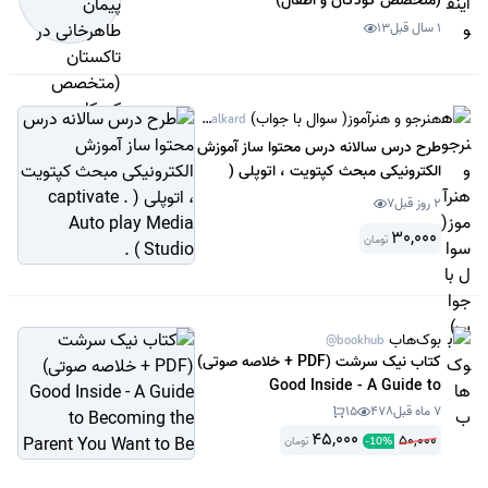
(متخصص کودکان و اطفال)
1 سال قبل
13
هنرجو و هنرآموز( سوال با جواب)
@Sanjeshamalkard
طرح درس سالانه درس محتوا ساز آموزش
الکترونیکی مبحث کپتویت ، اتوپلی (
captivate . Auto play Media Studio
2 روز قبل
7
) .
30,000
تومان
بوک‌هاب
@bookhub
کتاب نیک سرشت (PDF + خلاصه صوتی)
Good Inside - A Guide to
Becoming the Parent You Want to
7 ماه قبل
478
15
Be
45,000
50,000
تومان
-
10
%