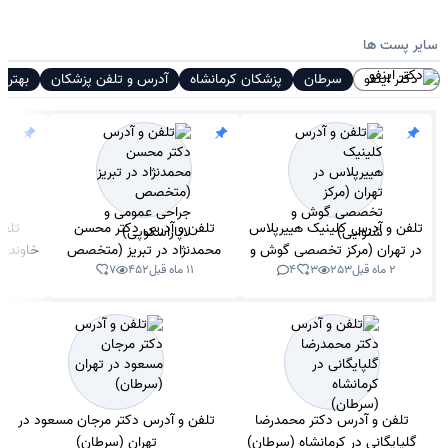
سایر پست ها
دکتر اینفو
سرطان
پزشکان کرمانشاه
آدرس و تلفن پزشکان
بهتری
تلفن و آدرس کلینیک هییرپلاس
تلفن و آدرس دکتر محسن
تلفن
در تهران (مرکز تخصصی گوش و
محمدنژاد در تبریز (متخصص
خاوندی
2 ماه قبل
253
3
4
11 ماه قبل
452
7
1 سال 
شنوایی)
جراحی عمومی و لاپاراسکوپی)
تلفن و آدرس دکتر محمدرضا
تلفن و آدرس دکتر مرجان مسعود در
گلپایگانی در کرمانشاه (سرطان)
تهران (سرطان)