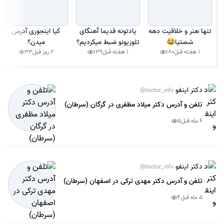
تنها هنر و خلاقیت دهه
یادتونه قدیما آهنگای
کیا اینجوری آدرس
شصتیا😂
تلوزیونو ضبط میکردیم؟
میدن؟
1 هفته قبل
180
1 هفته قبل
139
2 روز قبل
33
دکتر اینفو
@doctor_info
تلفن و آدرس دکتر میلاد مظفری در گرگان (سرطان)
6 ماه قبل
5
دکتر اینفو
@doctor_info
تلفن و آدرس دکتر مهدی ترکی در اصفهان (سرطان)
5 ماه قبل
4