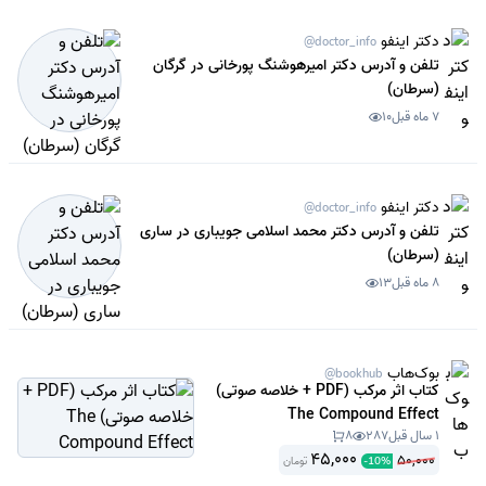
دکتر اینفو
@doctor_info
تلفن و آدرس دکتر امیرهوشنگ پورخانی در گرگان
(سرطان)
7 ماه قبل
10
دکتر اینفو
@doctor_info
تلفن و آدرس دکتر محمد اسلامی جویباری در ساری
(سرطان)
8 ماه قبل
13
بوک‌هاب
@bookhub
کتاب اثر مرکب (PDF + خلاصه صوتی)
The Compound Effect
1 سال قبل
287
8
45,000
50,000
تومان
-
10
%