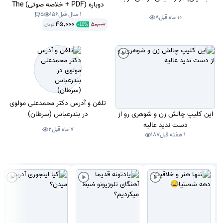
دوباره (PDF + خلاصه صوتی) The
تهران در تهران (سرطان)
1 سال قبل
156
5
Hobbit
10 ماه قبل
8
45,000
50,000
تومان
-
10
%
تلفن و آدرس دکتر محمدعلی مولوی
این کلیپ چالش زن و شوهری رو از
در بندرعباس (سرطان)
دست ندید عالیه
7 ماه قبل
2
1 هفته قبل
187