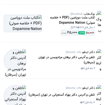
بوک‌هاب
@bookhub
کتاب ملت دوپامین (PDF + خلاصه
صوتی) Dopamine Nation
1 سال قبل
717
38
45,000
50,000
تومان
-
10
%
دکتر اینفو
@doctor_info
تلفن و آدرس دکتر برهان مرادویسی در تهران
(سرطان)
9 ماه قبل
6
دکتر اینفو
@doctor_info
تلفن و آدرس دکتر بهزاد آسنجرانی در تهران (سرطان)
7 ماه قبل
3