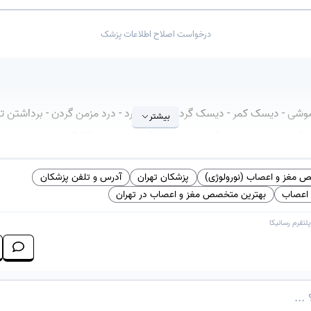
درخواست اصلاح اطلاعات پزشک
اموشی - دیسک کمر - دیسک گردن - گردن درد - درد مزمن گردن - برداشتن توم
بیشتر
در گردن - جراحی توده گردن - جراحی سر و گردن - درمان
مغزی - تومور نخاع
مغز و اعصاب (نورولوژی)
پزشکان تهران
آدرس و تلفن پزشکان
اعصاب
بهترین متخصص مغز و اعصاب در تهران
پلتفرم
رسانیکا