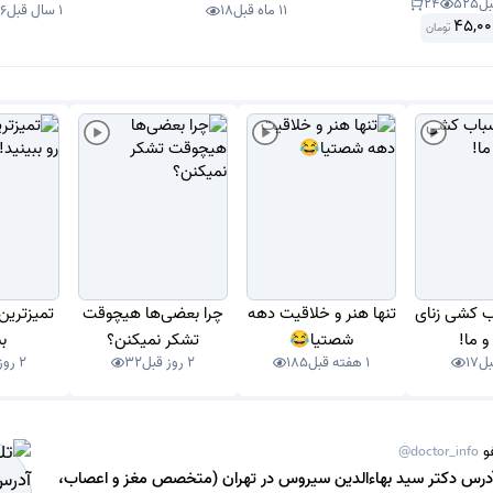
24
525
the Body S
11 ماه قبل
18
1 سال قبل
16
45,00
تومان
ب کشی زنای
تنها هنر و خلاقیت دهه
چرا بعضی‌ها هیچوقت
تمیزترین 
و ما!
شصتیا😂
تشکر نمیکنن؟
ب
17
1 هفته قبل
185
2 روز قبل
32
2 روز قبل
و
@doctor_info
آدرس دکتر سید بهاءالدین سیروس در تهران (متخصص مغز و اعصاب،