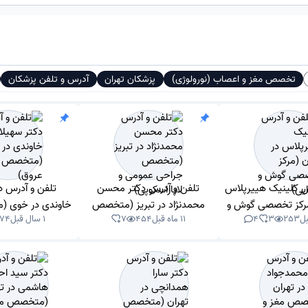
تخصص مغز و اعصاب (نورولوژی)
پزشکان تهران
آدرس و تلفن پزشکان
س کلینیک هییرپلاس
تلفن و آدرس دکتر محسن
تلفن و آدرس د
(مرکز تخصصی گوش و
محمدنژاد در تبریز (متخصص
خاوندی در خوی 
253
3
4
11 ماه قبل
454
7
1 سال قبل
74
شنوایی)
جراحی عمومی و لاپاراسکوپی)
و عروق