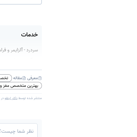
خدمات
سردرد - آلزایمر و فر
گردن - جراحی تومور 
معرفی
مقاله
تخصص 
بهترین متخصص مغز و 
منتشر شده توسط
دکتر اینفو
در 