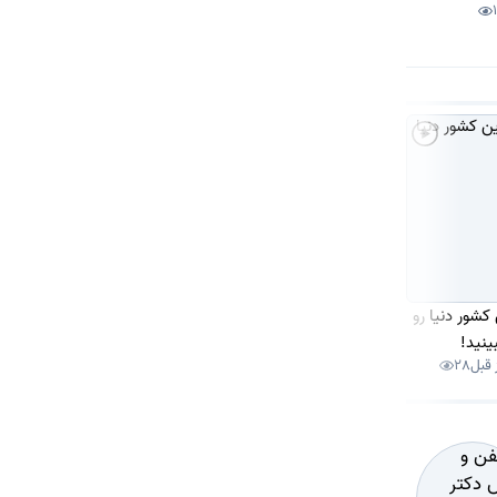
کشور دنیا رو
چرا هرچی سن آدم
قدیما تو مراسما پسرا
بینید!
بالاتر میره کمتر توضیح
شام میبردن بخش
28
2 روز قبل
46
1 هفته قبل
154
میده!
زنونه😂 نگو که یادت
نمیاد!