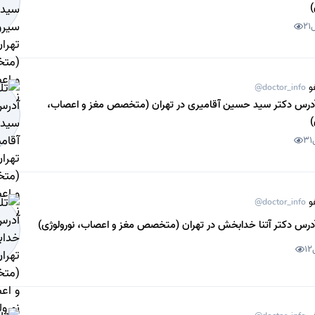
)
21
و
@doctor_info
آدرس دکتر سید حسین آقامیری در تهران (متخصص مغز و اعصاب،
)
31
و
@doctor_info
آدرس دکتر آتنا خدابخش در تهران (متخصص مغز و اعصاب، نورولوژی)
12