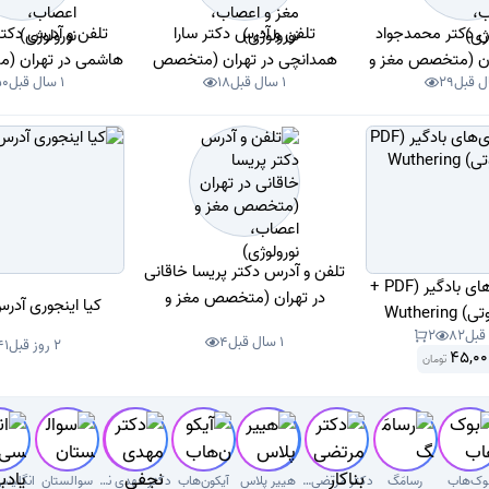
س دکتر محمدجواد
تلفن و آدرس دکتر سارا
تلفن و آدرس دکتر
ان (متخصص مغز و
همدانچی در تهران (متخصص
هاشمی در تهران (
29
1 سال قبل
18
1 سال قبل
50
، نورولوژی)
مغز و اعصاب، نورولوژی)
و اعصاب، نورو
تلفن و آدرس دکتر پریسا خاقانی
کتاب بلندی‌های بادگیر (PDF +
در تهران (متخصص مغز و
کیا اینجوری آدر
خلاصه صوتی) Wuthering
اعصاب، نورولوژی)
2
82
Height
1 سال قبل
4
2 روز قبل
41
45,00
تومان
وک‌هاب
رسامَگ
دکتر مرتضی بناکار
هییر پلاس
آیکون‌هاب
دکتر مهدی نجفی دلوئی
سوالستان