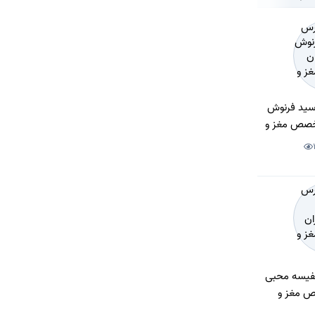
 سید فرنوش
تخصص مغز و
وژی)
نفیسه محبی
ص مغز و
وژی)