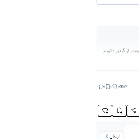
ور از گردن - تورم
 میگرن - ام اس (MS) - کمر درد - مشکلات کمر - قوز کمر و
0
0
0
14
ارسال