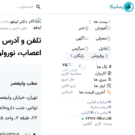
رسانیکا
دکتر اینفو
پست ها
_info
آموزش
خبر
تلفن، آدرس و مشخص
تلفن و آدرس 
معرفی
آگهی
فایل
سرگرمی
اعصاب، نورولو
پرفروش
رایگان
25
°C
# تگ ها
تهران، الان
@ کاربران
محاسبه کالری
⇅ سری ها
فال امروز
مطب ولیعصر
🛠 ابزار ها
بازی آنلاین
🏷️ آخرین قیمت ها
کدباکس
تهران، خیابان ولیعصر،
●
شرایط و قوانین
توانیر، جنب داروخان
●
درباره
رسانیکا
●
تماس با ما
●
گزارش
22، طبقه 2، واحد 5
729
17.9K
101.8K
پست
کاربر
آنلاین
09372013515
تماس