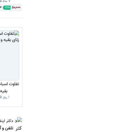
7 ماه قبل
ays No
0
50,000
-
10
%
تفاوت اسبا
بقیه 
1 روز قبل
دکتر اینف
تلفن و 