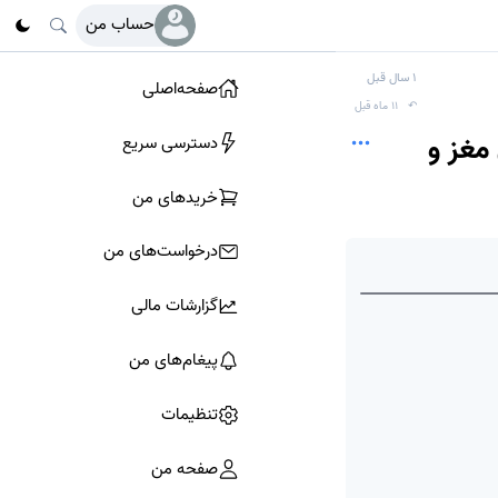
حساب من
1 سال قبل
صفحه‌اصلی
↶
11 ماه قبل
مغز و
دسترسی سریع
خرید‌های من
درخواست‌های من
© OSM
گزارشات مالی
🔓
پیغام‌های من
تنظیمات
صفحه من