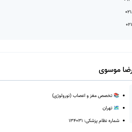
رضا موسوی
📚 تخصص مغز و اعصاب (نورولوژی)
🗺️ تهران
شماره نظام پزشکی: 134031