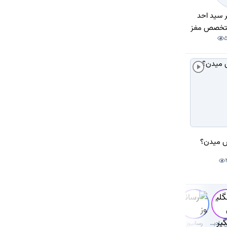
 سید احد
متخصص مغز
لوژی)
س میدن؟
انگلیسی یادبگیر
رسانیوز