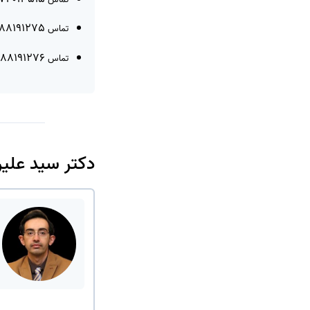
02188191275
تماس
02188191276
تماس
دکتر سید علی