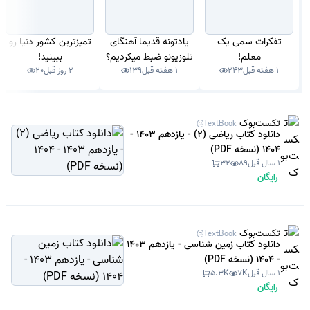
تفکرات سمی یک
یادتونه قدیما آهنگای
تمیزترین کشور دنیا رو
معلم!
تلوزیونو ضبط میکردیم؟
ببینید!
1 هفته قبل
243
1 هفته قبل
139
2 روز قبل
20
تکست‌بوک
@TextBook
دانلود کتاب ریاضی (2) - یازدهم 1403 -
1404 (نسخه PDF)
1 سال قبل
89
32
رایگان
تکست‌بوک
@TextBook
دانلود کتاب زمین شناسی - یازدهم 1403
- 1404 (نسخه PDF)
1 سال قبل
7K
5.3K
رایگان