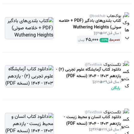
بوک‌هاب
@bookhub
کتاب بلندی‌های بادگیر (PDF + خلاصه
صوتی) Wuthering Heights
1 سال قبل
82
2
45,000
50,000
تومان
-
10
%
تکست‌بوک
@TextBook
دانلود کتاب آزمایشگاه علوم تجربی (2) -
یازدهم 1403 - 1404 (نسخه PDF)
1 سال قبل
39
12
رایگان
تکست‌بوک
@TextBook
دانلود کتاب انسان و محیط زیست -
یازدهم 1403 - 1404 (نسخه PDF)
1 سال قبل
717
466