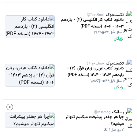
تکست‌بوک
@TextBook
دانلود کتاب کار انگلیسی (2) - یازدهم
1403 - 1404 (نسخه PDF)
1 سال قبل
211
89
رایگان
تکست‌بوک
@TextBook
دانلود کتاب عربی، زبان قرآن (2) -
یازدهم 1403 - 1404 (نسخه PDF)
1 سال قبل
44
1
8
رایگان
رسامَگ
@rasamag
چرا هر چقدر پیشرفت میکنیم تنهاتر
میشیم؟
2 روز قبل
14