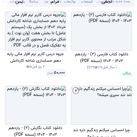
پست جدید
دکتر مهدی نجفی دلوئی
فینوهاب
بوک‌هاب
دکتر امیر مرام قرطاول
رسانیکا
یک برنامه‌نویس
دکتر
جزوه درس کاربر نرم افزار مالی پایه
دانلود کتاب فارسی (2) - یازدهم
دهم حسابداری شاخه کاردانش
1403 - 1404 (نسخه PDF)
2 روز قبل
5
خرداد 1402 از بخش یک (سیستم
1 سال قبل
117
29
50,000
رایگان
تومان
عامل) تا بخش هفت (وان نوت ) به
شکل مرتب از محتوی کاربر نرم افزار
به تفکیک فصل و در قالب PDF .
دانلود کتاب نگارش (2) - یازدهم
چرا احساس میکنم زندگیم داره تند
1403 - 1404 (نسخه PDF)
تند سپری میشه؟