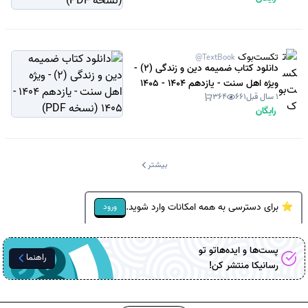
تکست‌بوک
@TextBook
دانلود کتاب ضمیمه دین و زندگی (2) -
ویژه اهل سنت - یازدهم 1404 - 1405
1 سال قبل
661
364
(نسخه PDF)
رایگان
بیشتر
⭐ برای دسترسی به همه امکانات وارد شوید.
ورود
پست‌ها و ایده‌هاتو تو
راهنما
رسانیکا
منتشر کن!