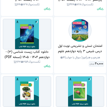
تکست‌بوک
717
466
تکست‌بوک
127
66
رایگان
رایگان
امتحان تستی و تشریحی نوبت اول
درس شیمی 3 پایه دوازدهم علوم
دانلود کتاب زیست شناسی (3) -
تجربی دی ماه 1400 با جواب. در قالب
دوازدهم 1404 - 1405 (نسخه PDF)
هنرجو و هنرآموز( سوال با جواب)
4
ورد و قابل ویرایش .
تکست‌بوک
256
162
40,000
تومان
رایگان