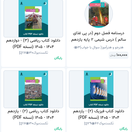
درسنامه فصل دوم (در پی غذای
سالم ) درس شیمی 2 پایه یازدهم
دانلود کتاب ریاضی (3) - دوازدهم
علوم تجربی سال 1400 ، به همراه
1404 - 1405 (نسخه PDF)
هنرجو و هنرآموز( سوال با جواب)
3
بانک سوالات مفهومی شیمی 2 کامل
تکست‌بوک
30
17
100,000
تومان
رایگان
تمام فصل ها تالیف گروه شیمی
اصفهان در 100 صفحه در قالب ورد
سال 1404.
دانلود کتاب فیزیک (2) - یازدهم
دانلود کتاب ریاضی (2) - یازدهم
1404 - 1405 (نسخه PDF)
1404 - 1405 (نسخه PDF)
تکست‌بوک
62
29
تکست‌بوک
30
17
رایگان
رایگان