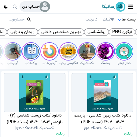
رسانیکا
حساب من
پست ها
فیلتر
ترتیب
آیکون PNG
روانشناسی
بهترین متخصص داخلی
زایمان و نازایی
تخ
دکتر اینفو
رسامَگ
تکست‌بوک
انگلیسی یادبگیر
آیکون‌هاب
بوک‌هاب
فینوهاب
دانلود کتاب زمین شناسی - یازدهم
دانلود کتاب زیست شناسی (2) -
1403 - 1404 (نسخه PDF)
یازدهم 1403 - 1404 (نسخه PDF)
تکست‌بوک
7.1K
5.3K
تکست‌بوک
4.4K
3.2K
رایگان
رایگان