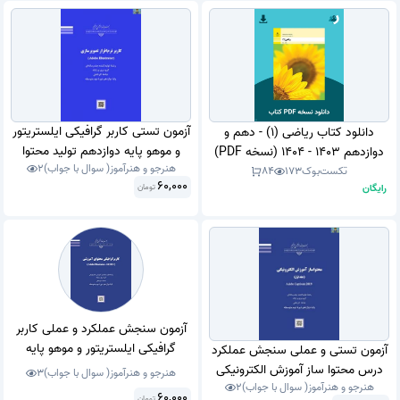
آزمون تستی کاربر گرافیکی ایلستریتور
دانلود کتاب ریاضی (1) - دهم و
و موهو پایه دوازدهم تولید محتوا
دوازدهم 1403 - 1404 (نسخه PDF)
هنرجو و هنرآموز( سوال با جواب)
2
شاخه کاردانش خرداد 1403 با جواب .
تکست‌بوک
173
84
60,000
رایگان
تومان
آزمون سنجش عملکرد و عملی کاربر
گرافیکی ایلستریتور و موهو پایه
آزمون تستی و عملی سنجش عملکرد
دوازدهم تولید محتوا و انیمیشن
درس محتوا ساز آموزش الکترونیکی
هنرجو و هنرآموز( سوال با جواب)
3
شاخه کاردانش خرداد 1403 با جواب .
هنرجو و هنرآموز( سوال با جواب)
2
مبحث کپتویت ، اتوپلی ( captivate
60,000
تومان