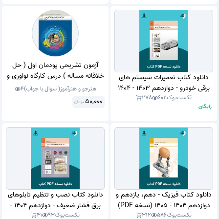
آزمون تشریحی پودمان اول ( حل
خلاقانه مساله ) درس کارگاه نواوری و
دانلود کتاب تعمیرات سیستم های
کارافرینی پایه یازدهم کاردانش و فنی
برقی خودرو - دوازدهم 1403 - 1404
هنرجو و هنرآموز( سوال با جواب)
4
و دوازدهم متوسطه نظری سال
تکست‌بوک
602
278
(نسخه PDF)
50,000
تومان
رایگان
تحصیلی1401/1400 با جواب .
دانلود کتاب فیزیک - دهم، یازدهم و
دانلود کتاب نصب و تنظیم تابلوهای
دوازدهم 1404 - 1405 (نسخه PDF)
برق فشار ضعیف - دوازدهم 1404 -
تکست‌بوک
586
312
تکست‌بوک
93
41
1405 (نسخه PDF)