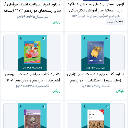
آزمون تستی و عملی سنجش عملکرد
دانلود نمونه سوالات اخلاق حرفه‌ای /
درس محتوا ساز آموزش الکترونیکی
سایر رشته‌های ‌دوازدهم 1403 (نسخه
هنرجو و هنرآموز( سوال با جواب)
3
مبحث کپتویت ( captivate ) رشته
PDF)
سوالستان
475
269
20,000
رایگان
تومان
تولید کننده محتوی آموزش
الکترونیکی پایه دوازدهم با جواب .
دانلود کتاب پارچه دوخت های تزئینی
دانلود کتاب خیاطی دوخت سرویس
(جلد سوم) - استثنایی - دوازدهم
آشپزخانه - یازدهم و دوازدهم 1404 -
تکست‌بوک
53
20
تکست‌بوک
335
187
1404 - 1405 (نسخه PDF)
1405 (نسخه PDF)
رایگان
رایگان