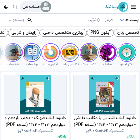
رسانیکا
حساب من
پست ها
فیلتر
ترتیب
تخصص زنان
آیکون PNG
بهترین متخصص داخلی
زایمان و نازایی
تخ
دکتر اینفو
رسامَگ
تکست‌بوک
انگلیسی یادبگیر
آیکون‌هاب
بوک‌هاب
فینوهاب
دانلود کتاب آشنایی با مکاتب نقاشی
دانلود کتاب فیزیک - دهم، یازدهم و
- دوازدهم 1403 - 1404 (نسخه PDF)
دوازدهم 1403 - 1404 (نسخه PDF)
تکست‌بوک
6.6K
4.2K
تکست‌بوک
6.8K
4K
رایگان
رایگان