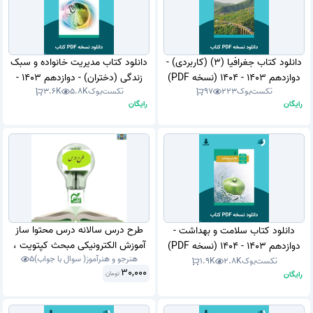
دانلود کتاب جغرافیا (3) (کاربردی) -
دانلود کتاب مدیریت خانواده و سبک
دوازدهم 1403 - 1404 (نسخه PDF)
زندگی (دختران) - دوازدهم 1403 -
تکست‌بوک
223
97
تکست‌بوک
5.8K
3.6K
1404 (نسخه PDF)
رایگان
رایگان
طرح درس سالانه درس محتوا ساز
دانلود کتاب سلامت و بهداشت -
آموزش الکترونیکی مبحث کپتویت ،
دوازدهم 1403 - 1404 (نسخه PDF)
هنرجو و هنرآموز( سوال با جواب)
5
اتوپلی ( captivate . Auto play
تکست‌بوک
2.8K
1.9K
30,000
رایگان
تومان
Media Studio ) .