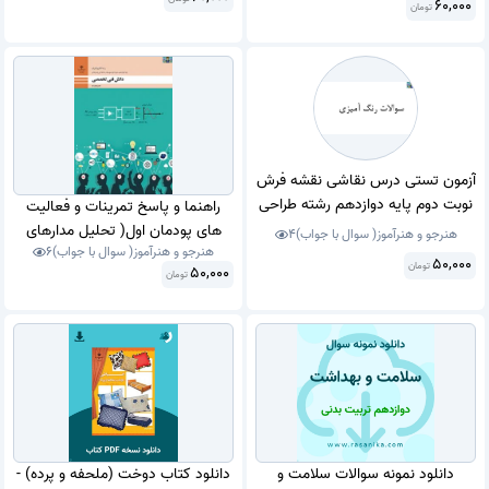
60,000
تومان
. Auto play Media Studio ) رشته
تولید کننده محتوی آموزش
الکترونیکی پایه دوازدهم 1401 با جواب
.
آزمون تستی درس نقاشی نقشه فرش
نوبت دوم پایه دوازدهم رشته طراحی
راهنما و پاسخ تمرینات و فعالیت
و نقاشی فرش با جواب (40 سوال )
های پودمان اول( تحلیل مدارهای
هنرجو و هنرآموز( سوال با جواب)
4
سال 1400 با جواب در قالب ورد و
هنرجو و هنرآموز( سوال با جواب)
6
الکتریکی ) تا پنجم ( کسب اطلاعات
50,000
تومان
50,000
قابل ویرایش مناسب هنرجویان و
تومان
فنی) درس دانش فنی تخصصی پایه
هنرآموزان رشته فرش و طراحی.
دوازدهم رشته الکتروتکنیک .
دانلود نمونه سوالات سلامت و
دانلود کتاب دوخت (ملحفه و پرده) -