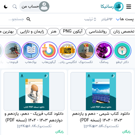
رسانیکا
حساب من
پست ها
فیلتر
ترتیب
تخصص زنان
روانشناسی
آیکون PNG
هنر
زایمان و نازایی
بهترین 
دکتر اینفو
رسامَگ
تکست‌بوک
انگلیسی یادبگیر
آیکون‌هاب
بوک‌هاب
فینوهاب
دانلود کتاب شیمی - دهم و یازدهم
دانلود کتاب فیزیک - دهم، یازدهم و
1403 - 1404 (نسخه PDF)
دوازدهم 1403 - 1404 (نسخه PDF)
تکست‌بوک
3.5K
2K
تکست‌بوک
6.8K
4K
رایگان
رایگان