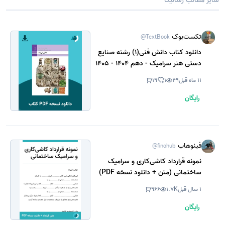
سایر مطالب رسانیکا
تکست‌بوک
@TextBook
دانلود کتاب دانش فنی(1) رشته صنایع
دستی هنر سرامیک - دهم 1404 - 1405
(نسخه PDF)
11 ماه قبل
49
1
19
رایگان
فینوهاب
@finohub
نمونه قرارداد کاشی‌کاری و سرامیک
ساختمانی (متن + دانلود نسخه PDF)
1 سال قبل
1.7K
966
رایگان