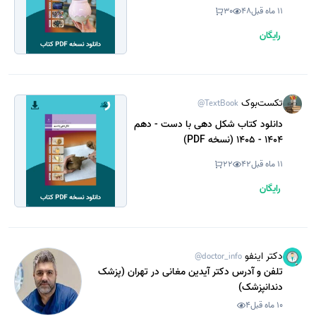
11 ماه قبل
48
30
رایگان
تکست‌بوک
@TextBook
دانلود کتاب شکل دهی با دست - دهم
1404 - 1405 (نسخه PDF)
11 ماه قبل
42
22
رایگان
دکتر اینفو
@doctor_info
تلفن و آدرس دکتر آیدین مغانی در تهران (پزشک
دندانپزشک)
10 ماه قبل
4