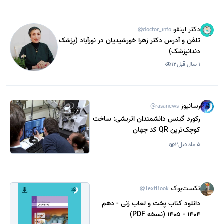
دکتر اینفو
@doctor_info
تلفن و آدرس دکتر زهرا خورشیدیان در نورآباد (پزشک
دندانپزشک)
1 سال قبل
12
رسانیوز
@rasanews
رکورد گینس دانشمندان اتریشی: ساخت
کوچک‌ترین QR کد جهان
5 ماه قبل
2
تکست‌بوک
@TextBook
دانلود کتاب پخت و لعاب زنی - دهم
1404 - 1405 (نسخه PDF)