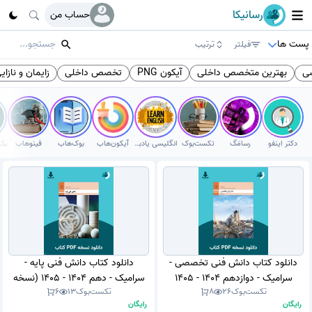
رسانیکا
حساب من
پست ها
فیلتر
ترتیب
سی
بهترین متخصص داخلی
آیکون PNG
تخصص داخلی
زایمان و نازای
دکتر اینفو
رسامَگ
تکست‌بوک
انگلیسی یادبگیر
آیکون‌هاب
بوک‌هاب
فینوهاب
دانلود کتاب دانش فنی تخصصی -
دانلود کتاب دانش فنی پایه -
سرامیک - دوازدهم 1404 - 1405
سرامیک - دهم 1404 - 1405 (نسخه
تکست‌بوک
26
8
تکست‌بوک
13
6
(نسخه PDF)
PDF)
رایگان
رایگان