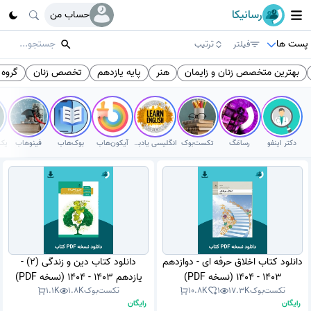
رسانیکا
حساب من
پست ها
فیلتر
ترتیب
بهترین متخصص زنان و زایمان
هنر
پایه یازدهم
تخصص زنان
گروه 
دکتر اینفو
رسامَگ
تکست‌بوک
انگلیسی یادبگیر
آیکون‌هاب
بوک‌هاب
فینوهاب
دانلود کتاب اخلاق حرفه ای - دوازدهم
دانلود کتاب دین و زندگی (2) -
1403 - 1404 (نسخه PDF)
یازدهم 1403 - 1404 (نسخه PDF)
تکست‌بوک
17.3K
1
10.8K
تکست‌بوک
1.8K
1.1K
رایگان
رایگان