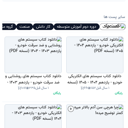
سایر پست ها
تکست‌بوک
دوره دوم آموزش متوسطه
کار دانش
صنعت
گروه مکا
دانلود کتاب سیستم های الکتریکی
دانلود کتاب سیستم های روشنایی و
خودرو - یازدهم 1404 - 1405 (نسخه
ضد سرقت خودرو - یازدهم 1403 -
1 سال قبل
152
66
1 سال قبل
235
107
PDF)
1404 (نسخه PDF)
رایگان
رایگان