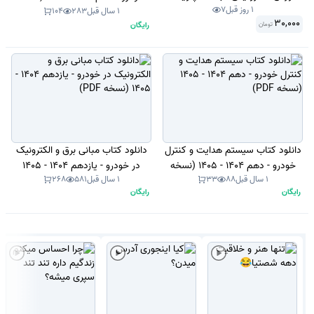
1 روز قبل
7
اتوپلی ( captivate . Auto play
PDF)
1 سال قبل
283
104
30,000
رایگان
تومان
Media Studio ) .
دانلود کتاب سیستم هدایت و کنترل
دانلود کتاب مبانی برق و الکترونیک
خودرو - دهم 1404 - 1405 (نسخه
در خودرو - یازدهم 1404 - 1405
1 سال قبل
88
33
1 سال قبل
581
268
PDF)
(نسخه PDF)
رایگان
رایگان