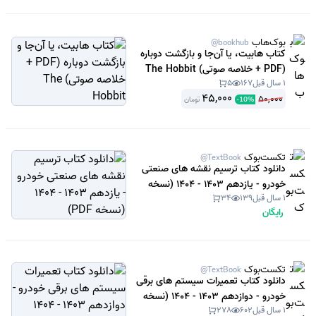
بوک‌هاب
@bookhub
کتاب هابیت، یا آن‌جا و بازگشت دوباره
(PDF + خلاصه صوتی) The Hobbit
1 سال قبل
167
5
45,000
50,000
تومان
-
10
%
تکست‌بوک
@TextBook
دانلود کتاب ترسیم نقشه های صنعتی
خودرو - یازدهم 1403 - 1404 (نسخه
1 سال قبل
139
34
PDF)
رایگان
تکست‌بوک
@TextBook
دانلود کتاب تعمیرات سیستم های برقی
خودرو - دوازدهم 1403 - 1404 (نسخه
1 سال قبل
602
278
PDF)