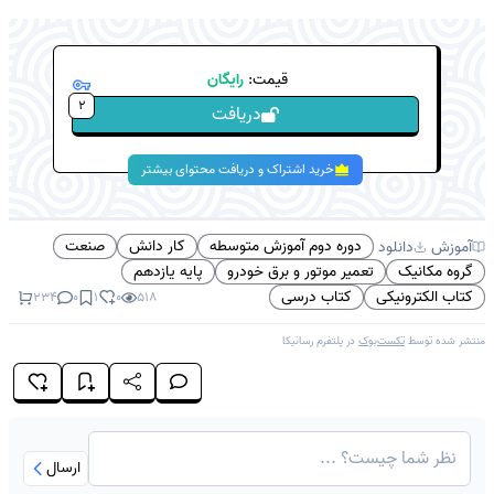
قیمت:
رایگان
2
دریافت
خرید اشتراک و دریافت محتوای بیشتر
دوره دوم آموزش متوسطه
کار دانش
صنعت
آموزش
دانلود
گروه مکانیک
تعمیر موتور و برق خودرو
پایه یازدهم
کتاب الکترونیکی
کتاب درسی
234
0
1
0
518
منتشر شده توسط
تکست‌بوک
در پلتفرم
رسانیکا
ارسال