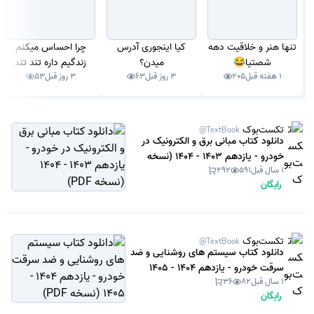
تنها هنر و خلاقیت دهه
کیا اینجوری آدرس
چرا احساس میکنم
شصتیا😂
میدن؟
زندگیم داره تند تند
1 هفته قبل
205
3 روز قبل
63
3 روز قبل
53
سپری میشه؟
تکست‌بوک
@TextBook
دانلود کتاب مبانی برق و الکترونیک در
خودرو - یازدهم 1403 - 1404 (نسخه
1 سال قبل
591
292
PDF)
رایگان
تکست‌بوک
@TextBook
دانلود کتاب سیستم های روشنایی و ضد
سرقت خودرو - یازدهم 1404 - 1405
1 سال قبل
82
36
(نسخه PDF)
رایگان