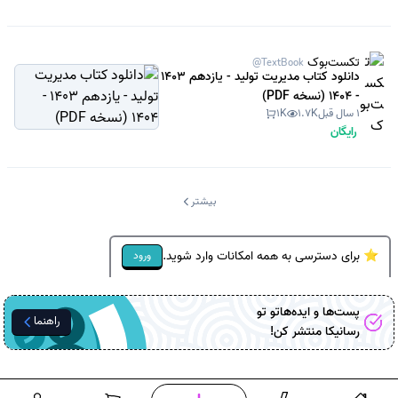
تکست‌بوک
@TextBook
دانلود کتاب مدیریت تولید - یازدهم 1403
- 1404 (نسخه PDF)
1 سال قبل
1.7K
1K
رایگان
بیشتر
⭐ برای دسترسی به همه امکانات وارد شوید.
ورود
پست‌ها و ایده‌هاتو تو
راهنما
رسانیکا
منتشر کن!