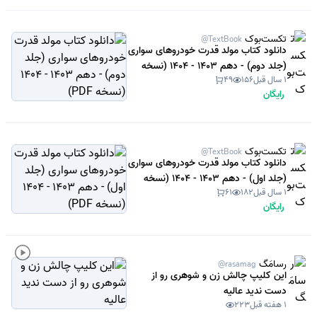
تکست‌بوک
@TextBook
دانلود کتاب مولد قدرت خودروهای سواری
(جلد دوم) - دهم 1403 - 1404 (نسخه
1 سال قبل
156
49
PDF)
رایگان
تکست‌بوک
@TextBook
دانلود کتاب مولد قدرت خودروهای سواری
(جلد اول) - دهم 1403 - 1404 (نسخه
1 سال قبل
182
61
PDF)
رایگان
رسامَگ
@rasamag
این کلیپ چالش زن و شوهری رو از
دست ندید عالیه
1 هفته قبل
223