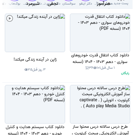
پست جدید
هنرجو و هنرآموز( سوال با جواب)
دکتر اینفو
سوالستان
دکتر مهدی نجفی دلوئی
دکتر‌ مجید شیرمردی‌
بوک‌هاب
دانلود کتاب انتقال قدرت خودروهای
ژاپن در آینده زندگی میکند!
سواری - دهم 1403 - 1404 (نسخه
1 سال قبل
101
36
PDF)
3 روز قبل
25
رایگان
طرح درس سالانه درس محتوا ساز
دانلود کتاب سیستم هدایت و کنترل
آموزش الکترونیکی مبحث کپتویت ،
خودرو - دهم 1403 - 1404 (نسخه