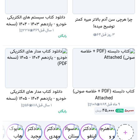
دانلود کتاب سیستم های الکتریکی
چرا هرچی سن آدم بالاتر میره کمتر
خودرو - یازدهم 1403 - 1404 (نسخه
توضیح میده!
1 سال قبل
469
227
PDF)
3 روز قبل
64
رایگان
کتاب دلبسته (PDF + خلاصه صوتی)
دانلود کتاب مدار های الکتریکی
Attached
خودرو - یازدهم 1404 - 1405 (نسخه
9 ماه قبل
784
108
PDF)
1 سال قبل
118
56
45,000
50,000
رایگان
تومان
-
10
%