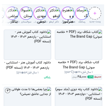
پست جدید
رسامَگ
هنرجو و هنرآموز( سوال با جواب)
دکتر اینفو
دکتر مهدی نجفی دلوئی
سوالستان
دکتر مرتضی بناکار
آیک
کتاب شکاف برند (PDF + خلاصه
دانلود کتاب آموزش هنر - استثنایی -
صوتی) The Brand Gap
یازدهم 1403 - 1404 (نسخه PDF)
1 سال قبل
660
1
52
1 سال قبل
53
11
45,000
50,000
رایگان
تومان
-
10
%