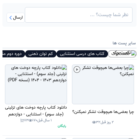
ارسال
سایر پست ها
تکست‌بوک
کتاب های درسی استثنایی
کم توان ذهنی
دوره دوم متو
دانلود کتاب پارچه دوخت های تزئینی
چرا بعضی‌ها هیچوقت تشکر نمیکنن؟
(جلد سوم) - استثنایی - دوازدهم
1 سال قبل
170
73
1403 - 1404 (نسخه PDF)
2 روز قبل
32
رایگان