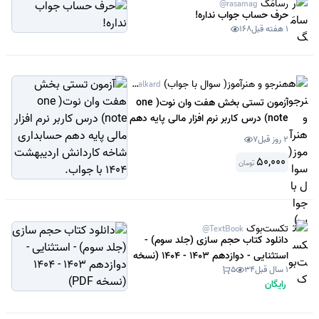
رسامَگ
@rasamag
حرف حساب جواب نداره!
1 هفته قبل
168
هنرجو و هنرآموز( سوال با جواب)
@Sanjeshamalkard
آزمون تستی بخش هفت وان نوت( one
note) درس کاربر نرم افزار مالی پایه دهم
حسابداری شاخه کاردانش اردیبهشت
2 روز قبل
7
1404 با جواب.
50,000
تومان
تکست‌بوک
@TextBook
دانلود کتاب حجم سازی (جلد سوم) -
استثنایی - دوازدهم 1403 - 1404 (نسخه
1 سال قبل
34
5
PDF)
رایگان