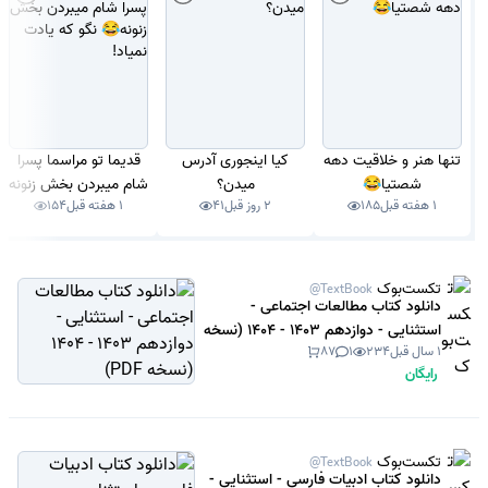
تنها هنر و خلاقیت دهه
کیا اینجوری آدرس
قدیما تو مراسما پسرا
شصتیا😂
میدن؟
شام میبردن بخش زنونه
1 هفته قبل
185
2 روز قبل
41
1 هفته قبل
154
😂 نگو که یادت نمیاد!
تکست‌بوک
@TextBook
دانلود کتاب مطالعات اجتماعی -
استثنایی - دوازدهم 1403 - 1404 (نسخه
1 سال قبل
234
1
87
PDF)
رایگان
تکست‌بوک
@TextBook
دانلود کتاب ادبیات فارسی - استثنایی -