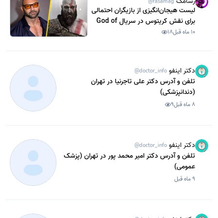
رسامَگ
@rasamag
لیست هیجان‌انگیزی از بازیگران احتمالی
برای نقش کریتوس در سریال God of
War
10 ماه قبل
18
دکتر اینفو
@doctor_info
تلفن و آدرس دکتر علی تاجرنیا در تهران
(دندانپزشکی)
8 ماه قبل
9
دکتر اینفو
@doctor_info
تلفن و آدرس دکتر امیر محمد پور در تهران (پزشک
عمومی)
9 ماه قبل