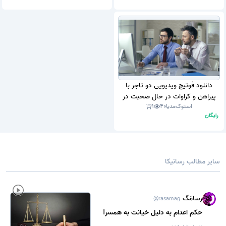
دانلود فوتیج ویدیویی دو تاجر با
پیراهن و کراوات در حال صحبت در
استوک‌مدیا
40
1
مورد یک پروژه با نگاه کردن به صفحه
رایگان
کامپیوتر و نشستن پشت میز در دفتر
(استوک فوتیج)
سایر مطالب رسانیکا
رسامَگ
@rasamag
حکم اعدام به دلیل خیانت به همسر!