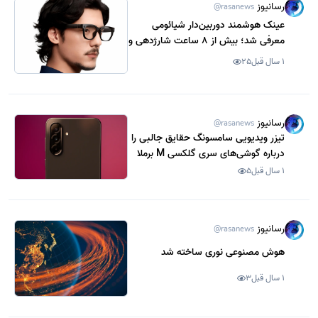
رسانیوز
@rasanews
عینک هوشمند دوربین‌دار شیائومی
معرفی شد؛ بیش از 8 ساعت شارژدهی و
قیمت ارزان
1 سال قبل
25
رسانیوز
@rasanews
تیزر ویدیویی سامسونگ حقایق جالبی را
درباره گوشی‌های سری گلکسی M برملا
می‌کند
1 سال قبل
5
رسانیوز
@rasanews
هوش مصنوعی نوری ساخته شد
1 سال قبل
3