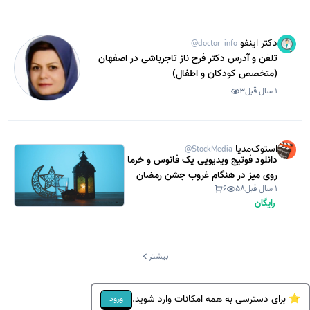
دکتر اینفو
@doctor_info
تلفن و آدرس دکتر فرح ناز تاجرباشی در اصفهان
(متخصص کودکان و اطفال)
1 سال قبل
3
استوک‌مدیا
@StockMedia
دانلود فوتیج ویدیویی یک فانوس و خرما
روی میز در هنگام غروب جشن رمضان
1 سال قبل
58
6
(استوک فوتیج)
رایگان
بیشتر
⭐ برای دسترسی به همه امکانات وارد شوید.
ورود