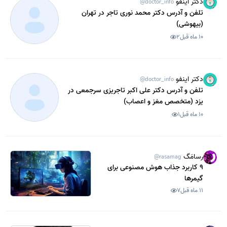
دکتر اینفو
@doctor_info
تلفن و آدرس دکتر محمد نوری تاجر در تهران
(بیهوشی)
10 ماه قبل
2
دکتر اینفو
@doctor_info
تلفن و آدرس دکتر علی اکبر تاجریزی سرجمعی در
یزد (متخصص مغز و اعصاب)
10 ماه قبل
1
رسامَگ
@rasamag
9 کاربرد جذاب هوش مصنوعی برای
گیمرها
11 ماه قبل
7