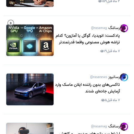
2 ماه قبل
159
رسامَگ
@rasamag
پادکست: انویدیا، گوگل یا آمازون؟ کدام
تراشه هوش مصنوعی واقعا قدرتمندتر
است؟
7 ماه قبل
19
رسانیوز
@rasanews
تاکسی‌های بدون راننده ایلان ماسک وارد
آزمایش جاده‌ای شدند
7 ماه قبل
5
رسامَگ
@rasamag
ارتباط بین بازی‌های ویدیویی و کاهش