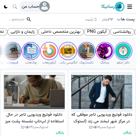
رسانیکا
حساب من
پست ها
فیلتر
ترتیب
روانشناسی
آیکون PNG
بهترین متخصص داخلی
زایمان و نازایی
تخ
دکتر اینفو
رسامَگ
تکست‌بوک
انگلیسی یادبگیر
آیکون‌هاب
بوک‌هاب
فینوهاب
دانلود فوتیج ویدیویی تاجر موفقی که
دانلود فوتیج ویدیویی تاجر در حال
در مرکز شهر لبخند می زند (استوک
استفاده از لپ‌تاپ نشسته پشت میز
استوک‌مدیا
7
1
استوک‌مدیا
14
1
فوتیج)
دفتر (استوک فوتیج)
رایگان
رایگان