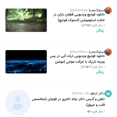
استوک‌مدیا
@StockMedia
دانلود فوتیج ویدیویی قطران باران در
حالت اسلوموشن (استوک فوتیج)
1 سال قبل
12
3
رایگان
استوک‌مدیا
@StockMedia
دانلود فوتیج ویدیویی ذرات آبی در پس
زمینه تاریک با حرکت موجی (موشن
1 سال قبل
24
3
گرافیک)
رایگان
دکتر اینفو
@doctor_info
تلفن و آدرس دکتر ترانه تاجری در قوچان (متخصص
قلب و عروق)
1 سال قبل
10