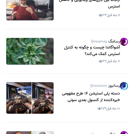
استرس
8 ماه قبل
23
رسامَگ
@rasamag
آشواگاندا چیست و چگونه به کنترل
استرس کمک می‌کند؟
8 ماه قبل
32
رسانیوز
@rasanews
دسته پلی‌ استیشن 6؛ طرح مفهومی
خیره‌کننده از کنسول بعدی سونی
10 ماه قبل
179