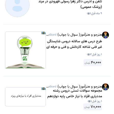
تلفن و آدرس دکتر زهرا رسولی قهرودی در مرند
(پزشک عمومی)
9 ماه قبل
1
هنرجو و هنرآموز( سوال با جواب)
@Sanjeshamalkard
طرح درس های سالانه دروس شایستگی
غیر فنی شاخه کاردانش و فنی و حرفه ای
متوسطه دوم درس مدیریت تولید پایه
1 روز قبل
2
یازدهم کاردانش سال 1404.
40,000
تومان
هنرجو و هنرآموز( سوال با جواب)
@Sanjeshamalkard
مجموعه سوالات تستی دروس رشته
مددیاری افراد با نیاز خاص پایه دوازدهم
1 روز قبل
1
سال 1399 با جواب .
70,000
تومان