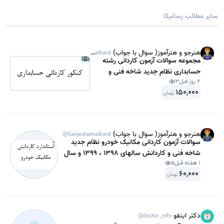
سایر مطالب رسانیکا
هنرجو و هنرآموز( سوال با جواب)
@Sanjeshamalkard
مجموعه سوالات آزمون کاردانی رشته
حسابداری نظام جدید شاخه فنی و
2 روز قبل
3
کاردانش سال 1398 ، 1399 و سال1400،
150,000
1401 و 1402 با جواب .
تومان
هنرجو و هنرآموز( سوال با جواب)
@Sanjeshamalkard
سوالات آزمون کاردانی مکانیک خودرو نظام جدید
شاخه فنی و کاردانش سالهای 1398 ، 1399 و سال
1 هفته قبل
5
1400 با جواب تشریحی. در قالب PDF مناسب
60,000
داوطلبین کنکور.
تومان
دکتر اینفو
@doctor_info