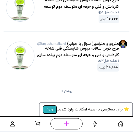
طرح درس سالانه دروس شایستگی فنی شاخه
کاردانش و فنی و حرفه ای متوسطه دوم توسعه
1 هفته قبل
4
برنامه سازی و پایگاه داده پایه یازدهم شبکه قبل از
10,000
1400
تومان
هنرجو و هنرآموز( سوال با جواب)
@Sanjeshamalkard
طرح درس سالانه دروس شایستگی فنی شاخه
کاردانش و فنی و حرفه ای متوسطه دوم پیاده سازی
1 هفته قبل
3
سیستم های اطلاعاتی و طراحی وب ( طراح سایت)
20,000
پایه یازدهم قبل از 1400.
تومان
بیشتر
⭐ برای دسترسی به همه امکانات وارد شوید.
ورود