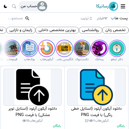
رسانیکا
حساب من
پست ها
فیلتر
ترتیب
تخصص زنان
روانشناسی
بهترین متخصص داخلی
زایمان و نازایی
تخ
دکتر اینفو
رسامَگ
تکست‌بوک
انگلیسی یادبگیر
آیکون‌هاب
بوک‌هاب
فینوهاب
دانلود آیکون آپلود (استایل خطی
دانلود آیکون آپلود (استایل توپر
رنگی) با فرمت PNG
مشکی) با فرمت PNG
آیکون‌هاب
11
1
آیکون‌هاب
15
رایگان
رایگان