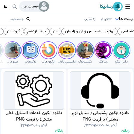
رسانیکا
حساب من
پست ها
فیلتر
ترتیب
نشناسی
بهترین متخصص زنان و زایمان
هنر
پایه یازدهم
گروه هنر
ت
دکتر اینفو
رسامَگ
تکست‌بوک
انگلیسی یادبگیر
آیکون‌هاب
بوک‌هاب
فینوهاب
دانلود آیکون پشتیبانی (استایل توپر
دانلود آیکون خدمات (استایل خطی
مشکی) با فرمت PNG
مشکی) با فرمت PNG
آیکون‌هاب
235
133
آیکون‌هاب
17
9
رایگان
رایگان